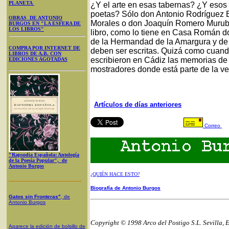
PLANETA
¿Y el arte en esas tabernas? ¿Y esos 
poetas? Sólo don Antonio Rodríguez B
OBRAS DE ANTONIO
Morales o don Joaquín Romero Murube
BURGOS EN "LA ESFERA DE
LOS LIBROS"
libro, como lo tiene en Casa Román d
de la Hermandad de la Amargura y de l
COMPRA POR INTERNET DE
deben ser escritas. Quizá como cuan
LIBROS DE A.B. CON
escribieron en Cádiz las memorias de P
EDICIONES AGOTADAS
mostradores donde está parte de la ver
Artículos de días anteriores
Correo
"Rapsodia Española: Antología
de la Poesía Popular", de
Antonio Burgos
¿QUIÉN HACE ESTO?
Biografía de Antonio Burgos
Gatos sin Fronteras"
, de
Antonio Burgos
Copyright © 1998 Arco del Postigo S.L. Sevilla, 
Aparece la edición de bolsillo de