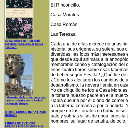
El Rinconcillo.
Casa Morales.
Casa Román.
Las Teresas.
Nueva edición de "Rapsodia
Cada una de ellas merece no unas línea
Española",antología de poesía
popular"
historia, sus orígenes, su solera, su
divertidas, las fotos más interesant
que desde aquí animara a la antropól
memorable censo y catalogación del co
esos cuatro libros sobre esas tabernas
de beber según Sevilla? ¿Qué fue de 
¿Cómo les afectaron los cambios de us
desarrollismo, la nevera llenita en cas
Yo de chiquillo he ido a Casa Morales
la tomara nuestro padre en el almuerz
"Memorias de la vieja dama: mis
Había que ir a por el diario de comer a
mejores artículos sobre Sevilla",
de Antonio Burgos
a la taberna cercana a por la bebida.
porque en los corrales no había ni sof
OTROS LIBROS DE ANTONIO
BURGOS
palo y sobrias sillas de enea, pues la 
hombres, su lugar de tertulia, de ocio.
LIBROS DE ANTONIO
BURGOS PUBLICADOS POR