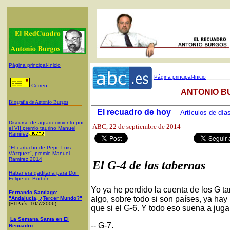
Página principal-Inicio
Página principal-Inicio
Correo
ANTONIO B
Biografía de Antonio Burgos
El recuadro de hoy
Artículos de día
Discurso de agradecimiento por
ABC
, 22 de septiembre de 2014
el VII premio taurino Manuel
Ramíre
z
"El cartucho de Pepe Luis
Vázquez", premio Manuel
Ramírez 2014
El G-4 de las tabernas
Habanera gaditana para Don
Felipe de Borbón
Yo ya he perdido la cuenta de los G ta
Fernando Santiago:
algo, sobre todo si son países, ya hay 
"Andalucía, ¿Tercer Mundo?"
(El País, 10/7/2006)
que si el G-6. Y todo eso suena a jugar
La Semana Santa en El
-- G-7.
Recuadro