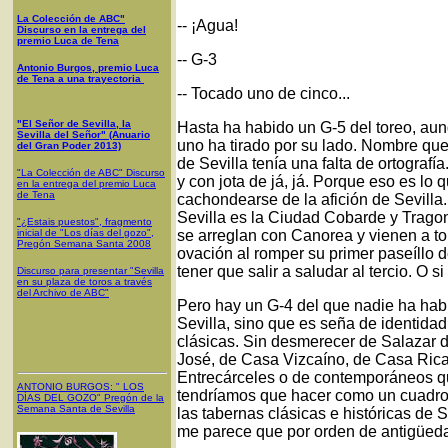
La Colección de ABC"
-- ¡Agua!
Discurso en la entrega del
premio Luca de Tena
-- G-3
Antonio Burgos, premio Luca
de Tena a una trayectoria
-- Tocado uno de cinco...
"El Señor de Sevilla, la
Hasta ha habido un G-5 del toreo, au
Sevilla del Señor" (Anuario
uno ha tirado por su lado. Nombre que 
del Gran Poder 2013)
de Sevilla tenía una falta de ortografía.
"La Colección de ABC" Discurso
y con jota de já, já. Porque eso es lo 
en la entrega del premio Luca
de Tena
cachondearse de la afición de Sevil
Sevilla es la Ciudad Cobarde y Trago
"¿Estais puestos", fragmento
inicial de "Los días del gozo",
se arreglan con Canorea y vienen a t
Pregón Semana Santa 2008
ovación al romper su primer paseíllo 
tener que salir a saludar al tercio. O 
Discurso para presentar "Sevilla
en su plaza de toros a través
del Archivo de ABC"
Pero hay un G-4 del que nadie ha habl
Sevilla, sino que es seña de identidad
clásicas. Sin desmerecer de Salazar 
José, de Casa Vizcaíno, de Casa Ricar
Entrecárceles o de contemporáneos qu
ANTONIO BURGOS
: "
LOS
tendríamos que hacer como un cuadro 
DÍAS DEL GOZO
"
Pregón de la
Semana Santa
de Sevilla
las tabernas clásicas e históricas de S
me parece que por orden de antigüed