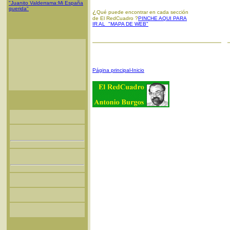
"Juanito Valderrama:Mi España
querida"
¿
Qué puede encontrar en cada sección
de El RedCuadro ?
PINCHE AQUI PARA
IR AL "MAPA DE WEB"
Página principal-Inicio