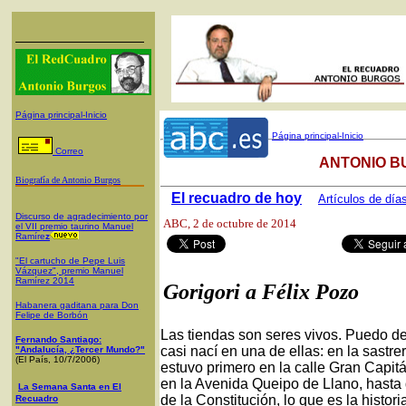
Página principal-Inicio
Página principal-Inicio
Correo
ANTONIO B
Biografía de Antonio Burgos
El recuadro de hoy
Artículos de día
Discurso de agradecimiento por
ABC
, 2 de octubre de 2014
el VII premio taurino Manuel
Ramíre
z
"El cartucho de Pepe Luis
Vázquez", premio Manuel
Ramírez 2014
Gorigori a Félix Pozo
Habanera gaditana para Don
Felipe de Borbón
Las tiendas son seres vivos. Puedo d
Fernando Santiago:
casi nací en una de ellas: en la sastre
"Andalucía, ¿Tercer Mundo?"
(El País, 10/7/2006)
estuvo primero en la calle Gran Capitá
en la Avenida Queipo de Llano, hasta q
La Semana Santa en El
de la Constitución, lo que es la histor
Recuadro