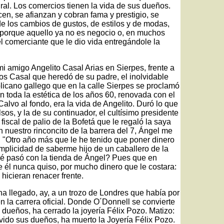
ral. Los comercios tienen la vida de sus dueños.
cen, se afianzan y cobran fama y prestigio, se
e los cambios de gustos, de estilos y de modas,
e porque aquello ya no es negocio o, en muchos
del comerciante que le dio vida entregándole la
i amigo Angelito Casal Arias en Sierpes, frente a
sos Casal que heredó de su padre, el inolvidable
icano gallego que en la calle Sierpes se proclamó
n toda la estética de los años 60, renovada con el
alvo al fondo, era la vida de Angelito. Duró lo que
sos, y la de su continuador, el cultísimo presidente
fiscal de palio de la Bofetá que le regaló la saya
 nuestro rinconcito de la barrera del 7, Ángel me
 "Otro año más que le he tenido que poner dinero
complicidad de saberme hijo de un caballero de la
é pasó con la tienda de Ángel? Pues que en
e él nunca quiso, por mucho dinero que le costara:
 hicieran renacer frente.
 ha llegado, ay, a un trozo de Londres que había por
n la carrera oficial. Donde O´Donnell se convierte
dueños, ha cerrado la joyería Félix Pozo. Matizo:
ido sus dueños, ha muerto la Joyería Félix Pozo.