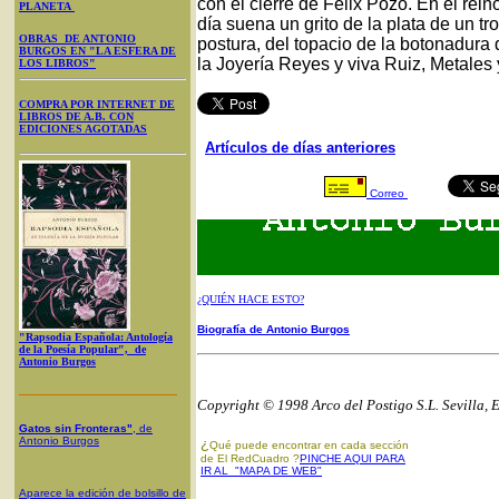
con el cierre de Félix Pozo. En el rei
PLANETA
día suena un grito de la plata de un t
OBRAS DE ANTONIO
postura, del topacio de la botonadura 
BURGOS EN "LA ESFERA DE
la Joyería Reyes y viva Ruiz, Metales
LOS LIBROS"
COMPRA POR INTERNET DE
LIBROS DE A.B. CON
EDICIONES AGOTADAS
Artículos de días anteriores
Correo
¿QUIÉN HACE ESTO?
Biografía de Antonio Burgos
"Rapsodia Española: Antología
de la Poesía Popular", de
Antonio Burgos
Copyright © 1998 Arco del Postigo S.L. Sevilla, 
Gatos sin Fronteras"
, de
Antonio Burgos
¿
Qué puede encontrar en cada sección
de El RedCuadro ?
PINCHE AQUI PARA
IR AL "MAPA DE WEB"
Aparece la edición de bolsillo de