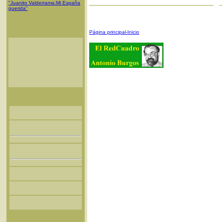
"Juanito Valderrama:Mi España
querida"
Página principal-Inicio