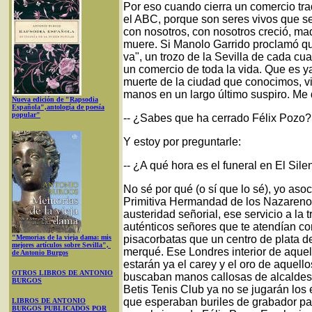
Por eso cuando cierra un comercio trad
el ABC, porque son seres vivos que se
con nosotros, con nosotros creció, ma
muere. Si Manolo Garrido proclamó q
va", un trozo de la Sevilla de cada cua
un comercio de toda la vida. Que es ya
muerte de la ciudad que conocimos, v
manos en un largo último suspiro. Me
Nueva edición de "Rapsodia
Española",antología de poesía
popular"
-- ¿Sabes que ha cerrado Félix Pozo?
Y estoy por preguntarle:
-- ¿A qué hora es el funeral en El Sile
No sé por qué (o sí que lo sé), yo asoc
Primitiva Hermandad de los Nazarenos
austeridad señorial, ese servicio a la
auténticos señores que te atendían co
"Memorias de la vieja dama: mis
pisacorbatas que un centro de plata de
mejores artículos sobre Sevilla",
merqué. Ese Londres interior de aque
de Antonio Burgos
estarán ya el carey y el oro de aquel
OTROS LIBROS DE ANTONIO
buscaban manos callosas de alcaldes
BURGOS
Betis Tenis Club ya no se jugarán lo
que esperaban buriles de grabador par
LIBROS DE ANTONIO
BURGOS PUBLICADOS POR