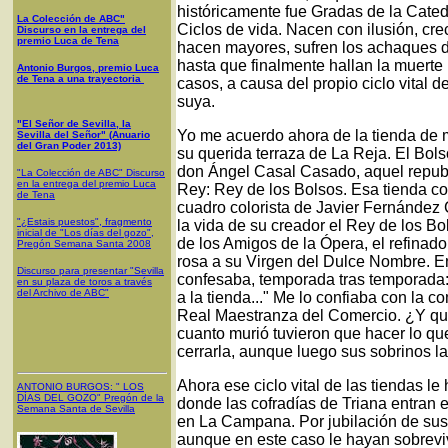
históricamente fue Gradas de la Cated
La Colección de ABC"
Ciclos de vida. Nacen con ilusión, cre
Discurso en la entrega del
premio Luca de Tena
hacen mayores, sufren los achaques d
hasta que finalmente hallan la muert
Antonio Burgos, premio Luca
de Tena a una trayectoria
casos, a causa del propio ciclo vital 
suya.
"El Señor de Sevilla, la
Yo me acuerdo ahora de la tienda de m
Sevilla del Señor" (Anuario
del Gran Poder 2013)
su querida terraza de La Reja. El Bol
don Ángel Casal Casado, aquel republ
"La Colección de ABC" Discurso
en la entrega del premio Luca
Rey: Rey de los Bolsos. Esa tienda co
de Tena
cuadro colorista de Javier Fernández C
"¿Estais puestos", fragmento
la vida de su creador el Rey de los Bol
inicial de "Los días del gozo",
de los Amigos de la Ópera, el refinado 
Pregón Semana Santa 2008
rosa a su Virgen del Dulce Nombre. En
Discurso para presentar "Sevilla
confesaba, temporada tras temporada:
en su plaza de toros a través
del Archivo de ABC"
a la tienda..." Me lo confiaba con la 
Real Maestranza del Comercio. ¿Y qu
cuanto murió tuvieron que hacer lo qu
cerrarla, aunque luego sus sobrinos la
Ahora ese ciclo vital de las tiendas le
ANTONIO BURGOS
: "
LOS
DÍAS DEL GOZO
"
Pregón de la
donde las cofradías de Triana entran e
Semana Santa
de Sevilla
en La Campana. Por jubilación de sus 
aunque en este caso le hayan sobreviv