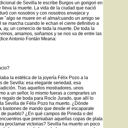
icional de Sevilla le escribe Burgos un gorigori en
 lleva la muerte. La vida de la ciudad que nació
duró con nosotros y con nosotros envejece y
ue "algo se muere en el alma/cuando un amigo se
l se marcha cuando le echan el cierre definitivo a
, ay, un comercio de toda la muerte. De toda la
ivimos, amamos, soñamos y se nos va de entre las
 dice Antonio Fontán Meana:
ncio?
iaba la estética de la joyería Félix Pozo a la
 de Sevilla: esa elegante seriedad, esa
 tradición. Tras aquellos mostradores, unos
mo a un señor, lo mismo fueras a comprarles un
 regalo de boda para Rocío Jurado, que allí lo
lla Sevilla de Félix Pozo ha muerto. ¿Dónde
los bastones de mando que desde el escaparate
 de pueblo? ¿En qué campos de Pineda o del
s encuentros que premiaban aquellas copas de plata
a proclamar victorias? Sevilla ha muerto un poco