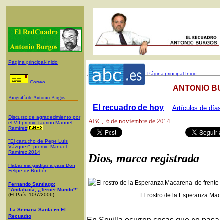
Página principal-Inicio
Página principal-Inicio
Correo
ANTONIO B
Biografía de Antonio Burgos
El recuadro de hoy
Artículos de día
Discurso de agradecimiento por
ABC
, 6 de noviembre de 2014
el VII premio taurino Manuel
Ramíre
z
"El cartucho de Pepe Luis
Vázquez", premio Manuel
Ramírez 2014
Dios, marca registrada
Habanera gaditana para Don
Felipe de Borbón
Fernando Santiago:
"Andalucía, ¿Tercer Mundo?"
(El País, 10/7/2006)
El rostro de la Esperanza Mac
La Semana Santa en El
Recuadro
En Sevilla ocurren cosas que no pasa