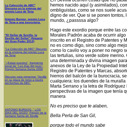
hemos nacido aquí (y asimilados), co
La Colección de ABC"
Discurso en la entrega del
ombliguistas, como se nos suele acusa
premio Luca de Tena
digno de ver. Que si se ponen tontos,
Antonio Burgos, premio Luca
mundo, ¿passssa algo?
de Tena a una trayectoria
Hago este exordio porque entre las cos
Morales Padrón acaba de ocurrir algo
"El Señor de Sevilla, la
Sevilla del Señor" (Anuario
inscrito en el Registro de Patentes y 
del Gran Poder 2013)
no es como digo, sino como algo mejo
"La Colección de ABC" Discurso
como lo cavilo voy a poner no negro s
en la entrega del premio Luca
las tertulias, sino verde sobre merin
de Tena
una determinada y divina imagen para 
"¿Estais puestos", fragmento
anexos de la Ley de la Propiedad Intel
inicial de "Los días del gozo",
Pregón Semana Santa 2008
Registro de Patentes y Marcas, absort
hierros del balcón de la burocracia, s
Discurso para presentar "Sevilla
en su plaza de toros a través
cualquiera: los duendes de la muralla
del Archivo de ABC"
Marta Serrano y la letra de Rodríguez
perspectivas de la imagen que tenía que
manera
No es preciso que te alaben,
ANTONIO BURGOS
: "
LOS
DÍAS DEL GOZO
"
Pregón de la
Bella Perla de San Gil,
Semana Santa
de Sevilla
porque todo el mundo sabe