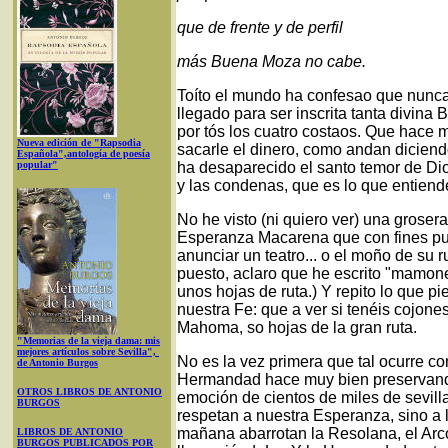
que de frente y de perfil
más Buena Moza no cabe.
Toíto el mundo ha confesao que nunca 
llegado para ser inscrita tanta divina B
por tós los cuatro costaos. Que hace 
Nueva edición de "Rapsodia
sacarle el dinero, como andan diciend
Española",antología de poesía
popular"
ha desaparecido el santo temor de Dio
y las condenas, que es lo que entiende
No he visto (ni quiero ver) una groser
Esperanza Macarena que con fines pu
anunciar un teatro... o el moño de su 
puesto, aclaro que he escrito "mamon
unos hojas de ruta.) Y repito lo que p
nuestra Fe: que a ver si tenéis cojon
Mahoma, so hojas de la gran ruta.
"Memorias de la vieja dama: mis
mejores artículos sobre Sevilla",
No es la vez primera que tal ocurre co
de Antonio Burgos
Hermandad hace muy bien preservando e
OTROS LIBROS DE ANTONIO
emoción de cientos de miles de sevil
BURGOS
respetan a nuestra Esperanza, sino a l
mañana abarrotan la Resolana, el Arco
LIBROS DE ANTONIO
BURGOS PUBLICADOS POR