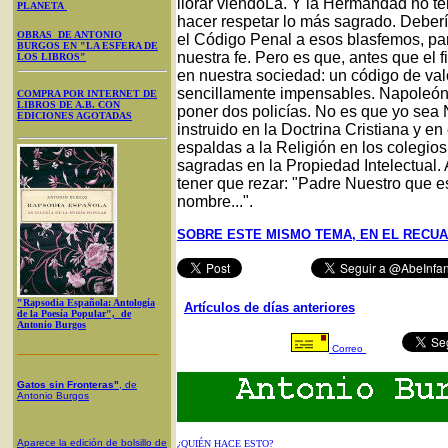
llorar viéndoLa. Y la Hermandad no te
PLANETA
hacer respetar lo más sagrado. Debería 
OBRAS DE ANTONIO
el Código Penal a esos blasfemos, pa
BURGOS EN "LA ESFERA DE
nuestra fe. Pero es que, antes que el f
LOS LIBROS"
en nuestra sociedad: un código de val
sencillamente impensables. Napoleón 
COMPRA POR INTERNET DE
LIBROS DE A.B. CON
poner dos policías. No es que yo sea
EDICIONES AGOTADAS
instruido en la Doctrina Cristiana y e
espaldas a la Religión en los colegios 
sagradas en la Propiedad Intelectual
tener que rezar: "Padre Nuestro que es
nombre...".
SOBRE ESTE MISMO TEMA, EN EL RECUAD
"Rapsodia Española: Antología
Artículos de días anteriores
de la Poesía Popular", de
Antonio Burgos
Correo
Gatos sin Fronteras"
, de
Antonio Burgos
Aparece la edición de bolsillo de
¿QUIÉN HACE ESTO?