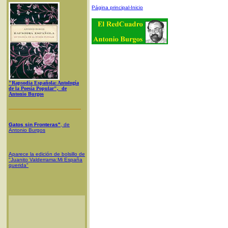
Página principal-Inicio
"Rapsodia Española: Antología
de la Poesía Popular", de
Antonio Burgos
Gatos sin Fronteras"
, de
Antonio Burgos
Aparece la edición de bolsillo de
"Juanito Valderrama:Mi España
querida"