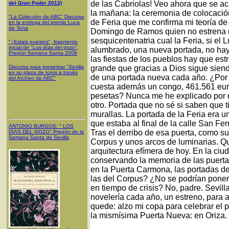
de las Cabriolas! Veo ahora que se aca
del Gran Poder 2013)
la mañana: la ceremonia de colocación
"La Colección de ABC" Discurso
de Feria que me confirma mi teoría de l
en la entrega del premio Luca
de Tena
Domingo de Ramos quien no estrena n
sesquicentenatria cual la Feria, si el
"¿Estais puestos", fragmento
inicial de "Los días del gozo",
alumbrado, una nueva portada, no hay
Pregón Semana Santa 2008
las fiestas de los pueblos hay que est
Discurso para presentar "Sevilla
grande que gracias a Dios sigue siendo
en su plaza de toros a través
de una portada nueva cada año. ¿Por
del Archivo de ABC"
cuesta además un congo, 461.561 euro
pesetas? Nunca me he explicado por 
otro. Portada que no sé si saben que t
murallas. La portada de la Feria era u
que estaba al final de la calle San Fe
ANTONIO BURGOS
: "
LOS
Tras el derribo de esa puerta, como su
DÍAS DEL GOZO
"
Pregón de la
Semana Santa
de Sevilla
Corpus y unos arcos de luminarias. Q
arquitectura efímera de hoy. En la ciu
conservando la memoria de las puertas
en la Puerta Carmona, las portadas de 
las del Corpus? ¿No se podrían poner
en tiempo de crisis? No, padre. Sevill
novelería cada año, un estreno, para 
quede: alzo mi copa para celebrar el 
la mismísima Puerta Nueva: en Oriza.