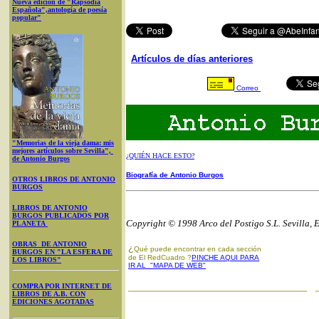
Nueva edición de "Rapsodia
Española",antología de poesía
popular"
Artículos de días anteriores
Correo
"Memorias de la vieja dama: mis
mejores artículos sobre Sevilla",
¿QUIÉN HACE ESTO?
de Antonio Burgos
Biografía de Antonio Burgos
OTROS LIBROS DE ANTONIO
BURGOS
LIBROS DE ANTONIO
BURGOS PUBLICADOS POR
Copyright © 1998 Arco del Postigo S.L. Sevilla, 
PLANETA
OBRAS DE ANTONIO
¿
Qué puede encontrar en cada sección
BURGOS EN "LA ESFERA DE
de El RedCuadro ?
PINCHE AQUI PARA
LOS LIBROS"
IR AL "MAPA DE WEB"
COMPRA POR INTERNET DE
LIBROS DE A.B. CON
EDICIONES AGOTADAS