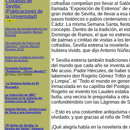
Cofradías de
cofradías competían por llevar al Sal
Sevilla"
llamada "Exposición de Estrenos" de e
(Publicaciones de
gran motor de Sevilla, de llevar a e
la Universidad)
pasos históricos o palios centenario
Cádiz. La misma Semana Santa, fiesta 
Discurso de agradecimiento por
concepto. Dentro de la tradición, el es
el VII premio taurino Manuel
Domingo de Ramos, el que no estrena
Ramíre
z
de palmas y cintitas de visitas a los t
"El cartucho de Pepe Luis
cofradías, Sevilla estrena la noveler
Vázquez", premio Manuel
Ramírez 2014
hubiera vivido, que dijo Antonio Núñe
Habanera gaditana para Don
Y Sevilla estrena también tradiciones
Felipe de Borbón
del mundo que cada año se inventa al
Fernando Santiago:
Me acuso, Padre Hércules, de haber s
"Andalucía, ¿Tercer Mundo?"
(El País, 10/7/2006)
tabernero don Rogelio Gómez Trifón pa
y Limpia", el "Todo el mundo en gener
La Semana Santa en El
Inmaculada en su capillita del Postigo
Recuadro
Rogelio se invento los Laudes estaba 
La Colección de ABC"
bulla, una vecina le preguntaba a otra
Discurso en la entrega del
premio Luca de Tena
confundiéndolo con las Lágrimas de 
Antonio Burgos, premio Luca
-- Esto es una costumbre antiquísima 
de Tena a una trayectoria
olvidado, y que gracias al niño de Trifó
"El Señor de Sevilla, la
¡Qué alegría había en la novelería de 
Sevilla del Señor" (Anuario