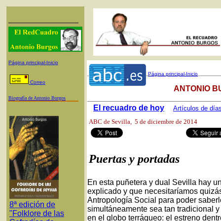
Página principal-Inicio
Página principal-Inicio
Correo
ANTONIO B
Biografía de Antonio Burgos
El recuadro de hoy
Artículos de día
ABC de Sevilla
, 5 de diciembre de 201
Puertas y portadas
En esta puñetera y dual Sevilla hay 
explicado y que necesitaríamos quizá
Antropología Social para poder saber
8ª edición de
simultáneamente sea tan tradicional y
"Folklore de las
en el globo terráqueo: el estreno dentr