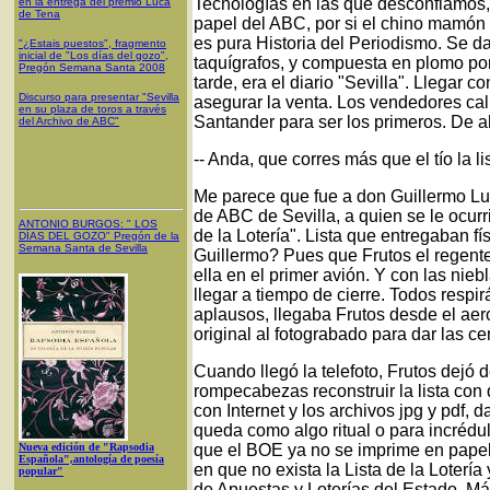
Tecnologías en las que desconfiamos, 
en la entrega del premio Luca
de Tena
papel del ABC, por si el chino mamón
es pura Historia del Periodismo. Se d
"¿Estais puestos", fragmento
inicial de "Los días del gozo",
taquígrafos, y compuesta en plomo por 
Pregón Semana Santa 2008
tarde, era el diario "Sevilla". Llegar 
Discurso para presentar "Sevilla
asegurar la venta. Los vendedores call
en su plaza de toros a través
Santander para ser los primeros. De ah
del Archivo de ABC"
-- Anda, que corres más que el tío la lis
Me parece que fue a don Guillermo Lu
de ABC de Sevilla, a quien se le ocurrió
ANTONIO BURGOS
: "
LOS
de la Lotería". Lista que entregaban f
DÍAS DEL GOZO
"
Pregón de la
Semana Santa
de Sevilla
Guillermo? Pues que Frutos el regente
ella en el primer avión. Y con las nie
llegar a tiempo de cierre. Todos respi
aplausos, llegaba Frutos desde el aer
original al fotograbado para dar las ce
Cuando llegó la telefoto, Frutos dejó 
rompecabezas reconstruir la lista con 
con Internet y los archivos jpg y pdf, d
queda como algo ritual o para incrédulo
Nueva edición de "Rapsodia
que el BOE ya no se imprime en papel y
Española",antología de poesía
en que no exista la Lista de la Loterí
popular"
de Apuestas y Loterías del Estado. Má