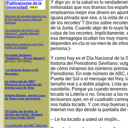
Y digo yo: si la salud es lo verdader
(Publicaciones de la
millonadas que nos tiramos los españ
Universidad)
empleamos mejor ese dinero en apunta
Discurso de agradecimiento por
iguala privada que sea, a la vista de 
el VII premio taurino Manuel
de los recortes"? (Inciso sobre recor
Ramíre
z
de la Junta. Cuando algo de lo suyo f
"El cartucho de Pepe Luis
culpa de los recortes. Implícitamente
Vázquez", premio Manuel
Ramírez 2014
esa demagogia ocultan los muy mamo
dependen ex-clu-si-va-men-te de ellos
Habanera gaditana para Don
Felipe de Borbón
persona.)-
Fernando Santiago:
Y como hoy es el Día Nacional de la Sa
"Andalucía, ¿Tercer Mundo?"
(El País, 10/7/2006)
historia del Periodismo Sevillano, vu
de cómo miramos los números premiado
La Semana Santa en El
Periodismo. En este número de ABC, r
Recuadro
Puerta del Sol o el mensaje del Rey, la
La Colección de ABC"
tamaño real y a doble página. Lista qu
Discurso en la entrega del
premio Luca de Tena
navideño. Porque ya cuando tenemos 
tocado la Lotería o no. Gracias a las
Antonio Burgos, premio Luca
de Tena a una trayectoria
tecleamos ayer, en el cuadratín corres
nos había tocado. Y con muy buenas pa
Internet nos dijo desde la pantalla del 
"El Señor de Sevilla, la
Sevilla del Señor" (Anuario
del Gran Poder 2013)
-- Le ha tocado a usted un mojón...
"La Colección de ABC" Discurso