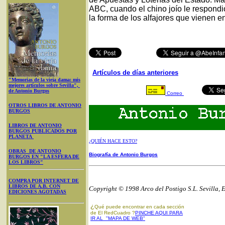
ABC, cuando el chino joío le respondi
la forma de los alfajores que vienen en 
Artículos de días anteriores
"Memorias de la vieja dama: mis
mejores artículos sobre Sevilla",
de Antonio Burgos
Correo
OTROS LIBROS DE ANTONIO
BURGOS
LIBROS DE ANTONIO
BURGOS PUBLICADOS POR
PLANETA
¿QUIÉN HACE ESTO?
OBRAS DE ANTONIO
Biografía de Antonio Burgos
BURGOS EN "LA ESFERA DE
LOS LIBROS"
COMPRA POR INTERNET DE
LIBROS DE A.B. CON
Copyright © 1998 Arco del Postigo S.L. Sevilla, 
EDICIONES AGOTADAS
¿
Qué puede encontrar en cada sección
de El RedCuadro ?
PINCHE AQUI PARA
IR AL "MAPA DE WEB"