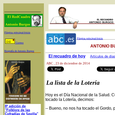
Página principal-Inicio
Página principal-Inicio
Correo
ANTONIO B
Biografía de Antonio Burgos
El recuadro de hoy
Artículos de día
ABC
, 23 de diciembre de 2014
La lista de la Lotería
Hoy es el Día Nacional de la Salud. 
tocado la Lotería, decimos:
8ª edición de
-- Bueno, no nos ha tocado el Gordo, 
"Folklore de las
Cofradías de Sevilla"