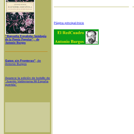
Página principal-Inicio
"Rapsodia Española: Antología
de la Poesía Popular", de
Antonio Burgos
Gatos sin Fronteras"
, de
Antonio Burgos
Aparece la edición de bolsillo de
"Juanito Valderrama:Mi España
querida"