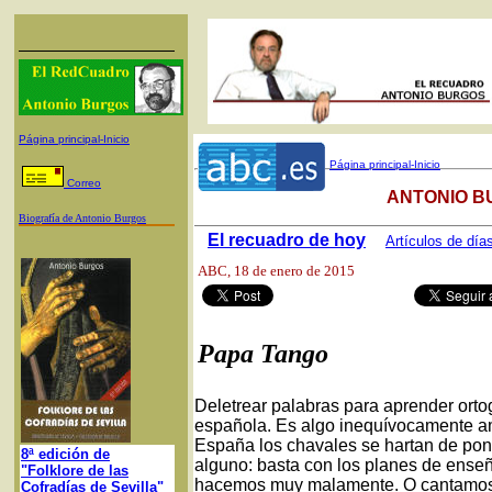
Página principal-Inicio
Página principal-Inicio
Correo
ANTONIO B
Biografía de Antonio Burgos
El recuadro de hoy
Artículos de día
ABC
, 18 de enero de 2015
Papa Tango
Deletrear palabras para aprender ortog
española. Es algo inequívocamente a
España los chavales se hartan de pone
8ª edición de
alguno: basta con los planes de enseñ
"Folklore de las
hacemos muy malamente. O cantamos la 
Cofradías de Sevilla"