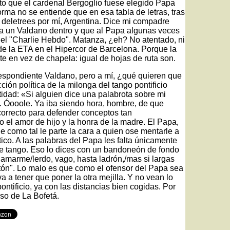
sto que el cardenal Bergoglio fuese elegido Papa
rma no se entiende que en esa tabla de letras, tras
 deletrees por mí, Argentina. Dice mi compadre
va un Valdano dentro y que al Papa algunas veces
 del "Charlie Hebdo". Matanza, ¿eh? No atentado, ni
e la ETA en el Hipercor de Barcelona. Porque la
e en vez de chapela: igual de hojas de ruta son.
respondiente Valdano, pero a mí, ¿qué quieren que
ión política de la milonga del tango pontificio
idad: «Si alguien dice una palabrota sobre mi
 Óooole. Ya iba siendo hora, hombre, de que
 correcto para defender conceptos tan
l amor de hijo y la honra de la madre. El Papa,
ue como tal le parte la cara a quien ose mentarle a
ico. A las palabras del Papa les falta únicamente
e tango. Eso lo dices con un bandoneón de fondo
lamarme/lerdo, vago, hasta ladrón,/mas si largas
ón". Lo malo es que como el ofensor del Papa sea
a a tener que poner la otra mejilla. Y no vean lo
tificio, ya con las distancias bien cogidas. Por
o de La Bofetá.