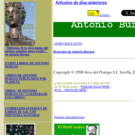
Artículos de días anteriores
Correo
¿QUIÉN HACE ESTO?
"Memorias de la vieja dama: mis
mejores artículos sobre Sevilla",
Biografía de Antonio Burgos
de Antonio Burgos
OTROS LIBROS DE ANTONIO
BURGOS
Copyright © 1998 Arco del Postigo S.L. Sevilla, 
LIBROS DE ANTONIO
BURGOS PUBLICADOS POR
PLANETA
¿
Qué puede encontrar en cada sección
de El RedCuadro ?
PINCHE AQUI PARA
IR AL "MAPA DE WEB"
OBRAS DE ANTONIO
BURGOS EN "LA ESFERA DE
LOS LIBROS"
COMPRA POR INTERNET DE
LIBROS DE A.B. CON
EDICIONES AGOTADAS
Página principal-Inicio