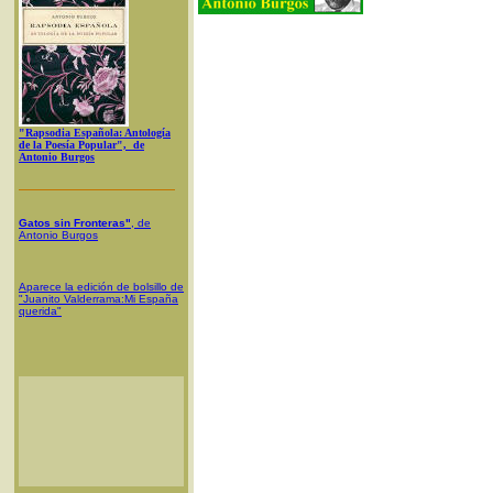
"Rapsodia Española: Antología
de la Poesía Popular", de
Antonio Burgos
Gatos sin Fronteras"
, de
Antonio Burgos
Aparece la edición de bolsillo de
"Juanito Valderrama:Mi España
querida"