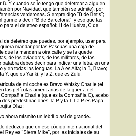
 B. Y cuando se lo tengo que deletrear a alguien
jamón por Navidad, que también se admite), por
eferencias verderonas. Siempre digo "B de Betis";
bligarme a decir "B de Barcelona", y eso que las
o para el deletreo español: H de Huelva, C de
al de deletreo que puedes, por ejemplo, usar para
e quiera mandar por las Pascuas una caja de
de que la manden a otra calle y se la quede
as, de los aviadores, de los militares, de las
palabra debes decir para indicar una letra, en una
 y en todas las lenguas. La A es Alfa; la B, Bravo;
 la Y, que es Yanki, y la Z, que es Zulú.
trícula de mi coche es Bravo Whisky Charlie (el
 en las películas americanas de la guerra del
a Compañía Charlie (que es la Compañía C), acabo
dos predestinaciones: la P y la T. La P es Papa,
ujita Díaz:
 ahora mismito un lebrillo así de grande...
de deduzco que en ese código internacional del
 el Rey es "Sierra Mike", por las iniciales de su