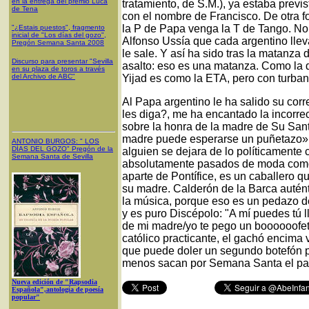
en la entrega del premio Luca
tratamiento, de S.M.), ya estaba previ
de Tena
con el nombre de Francisco. De otra fo
la P de Papa venga la T de Tango. No
"¿Estais puestos", fragmento
inicial de "Los días del gozo",
Alfonso Ussía que cada argentino lle
Pregón Semana Santa 2008
le sale. Y así ha sido tras la matanza
Discurso para presentar "Sevilla
asalto: eso es una matanza. Como la d
en su plaza de toros a través
del Archivo de ABC"
Yijad es como la ETA, pero con turbant
Al Papa argentino le ha salido su cor
les diga?, me ha encantado la incorrecc
sobre la honra de la madre de Su Sant
madre puede esperarse un puñetazo».
ANTONIO BURGOS
: "
LOS
DÍAS DEL GOZO
"
Pregón de la
alguien se dejara de lo políticamente
Semana Santa
de Sevilla
absolutamente pasados de moda como e
aparte de Pontífice, es un caballero q
su madre. Calderón de la Barca autént
la música, porque eso es un pedazo d
y es puro Discépolo: "A mí puedes tú l
de mi madre/yo te pego un boooooofet
católico practicante, el gachó encima v
que puede doler un segundo botefón pon
menos sacan por Semana Santa el pas
Nueva edición de "Rapsodia
Española",antología de poesía
popular"