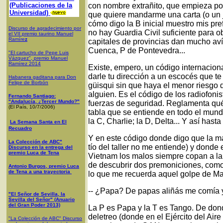
(Publicaciones de la
con nombre extrañito, que empieza por
Universidad)
que quiere mandarme una carta (o un 
cómo digo la B inicial muestro mis pr
Discurso de agradecimiento por
no hay Guardia Civil suficiente para o
el VII premio taurino Manuel
Ramíre
z
capitales de provincias dan mucho aví
Cuenca, P de Pontevedra...
"El cartucho de Pepe Luis
Vázquez", premio Manuel
Ramírez 2014
Existe, empero, un código internacion
darle tu dirección a un escocés que t
Habanera gaditana para Don
Felipe de Borbón
güisqui sin que haya el menor riesgo 
alguien. Es el código de los radiofonist
Fernando Santiago:
"Andalucía, ¿Tercer Mundo?"
fuerzas de seguridad. Reglamenta qué 
(El País, 10/7/2006)
tabla que se entiende en todo el mundo
la C, Charlie; la D, Delta... Y así hasta
La Semana Santa en El
Recuadro
Y en este código donde digo que la ma
La Colección de ABC"
tío del taller no me entiende) y donde
Discurso en la entrega del
premio Luca de Tena
Vietnam los malos siempre copan a l
de descubrir dos premoniciones, como 
Antonio Burgos, premio Luca
de Tena a una trayectoria
lo que me recuerda aquel golpe de Mar
-- ¿Papa? De papas aliñás me comía yo
"El Señor de Sevilla, la
Sevilla del Señor" (Anuario
del Gran Poder 2013)
La P es Papa y la T es Tango. De don
deletreo (donde en el Ejército del Aire
"La Colección de ABC" Discurso