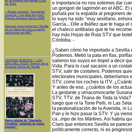
en la entrega del premio Luca
e importancia no nos solemos dar cue
de Tena
un gorigori de lagrimón en el ABC. El 
"¿Estais puestos", fragmento
puñalá por la espalda al pregonero d
inicial de "Los días del gozo",
lo suyo ha sido "muy sevillano, enhor
Pregón Semana Santa 2008
García... Díle a Ibáñez que te haga e
Discurso para presentar "Sevilla
el chaleco antibalas que te he reco
en su plaza de toros a través
del Archivo de ABC"
hay más Hojas de Ruta STV que botel
Córdoba. -
¿Saben cómo he importado a Sevilla 
Podemos. Metió la pata en fías, porfí
salieron los suyos en tropel a decir q
ANTONIO BURGOS
: "
LOS
DÍAS DEL GOZO
"
Pregón de la
Vida. Para lo cual sacaron a un costal
Semana Santa
de Sevilla
STV, salir de costalero. Podemos qui
electorales municipales, deberíamos e
STV, como los coches la ITV. ¿Cuántos
Y antes de eso, ¿cuántos de los actua
La gestante y urnaconvocante Susana
STV, TTV, de Triana de Toda la Vid
luego que ni la Torre Pelli, ni Las Seta
la peatonalización de la Avenida, ni L
Pan y le hizo pasar la STV. Y ya viero
ca...mpo de los Mártires. Así habría q
Nueva edición de "Rapsodia
Claro que entonces Sevilla se parecerí
Española",antología de poesía
popular"
políticamente correcto, ni es progresi