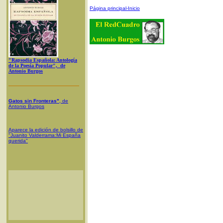
Página principal-Inicio
"Rapsodia Española: Antología
de la Poesía Popular", de
Antonio Burgos
Gatos sin Fronteras"
, de
Antonio Burgos
Aparece la edición de bolsillo de
"Juanito Valderrama:Mi España
querida"