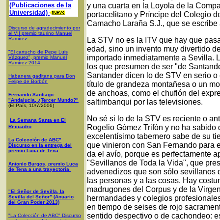
(Publicaciones de la
y una cuarta en la Loyola de la Comp
Universidad)
portacelitano y Príncipe del Colegio 
Camacho Laraña S.J., que se escribe a
Discurso de agradecimiento por
el VII premio taurino Manuel
Ramíre
z
La STV no es la ITV que hay que pasar 
edad, sino un invento muy divertido 
"El cartucho de Pepe Luis
importado inmediatamente a Sevilla. L
Vázquez", premio Manuel
Ramírez 2014
los que presumen de ser "de Santander
Santander dicen lo de STV en serio o 
Habanera gaditana para Don
Felipe de Borbón
título de grandeza montañesa o un mot
de anchoas, como el chuflón del expr
Fernando Santiago:
"Andalucía, ¿Tercer Mundo?"
saltimbanqui por las televisiones.
(El País, 10/7/2006)
No sé si lo de la STV es reciente o a
La Semana Santa en El
Rogelio Gómez Trifón y no ha sabido d
Recuadro
excelentísimo tabernero sabe de su t
La Colección de ABC"
que vinieron con San Fernando para e
Discurso en la entrega del
premio Luca de Tena
da el avío, porque es perfectamente ap
"Sevillanos de Toda la Vida", que pre
Antonio Burgos, premio Luca
de Tena a una trayectoria
advenedizos que son sólo sevillanos 
las personas y a las cosas. Hay costu
madrugones del Corpus y de la Virgen 
"El Señor de Sevilla, la
Sevilla del Señor" (Anuario
hermandades y colegios profesionales
del Gran Poder 2013)
en tiempo de seises de rojo sacrament
sentido despectivo o de cachondeo: es
"La Colección de ABC" Discurso