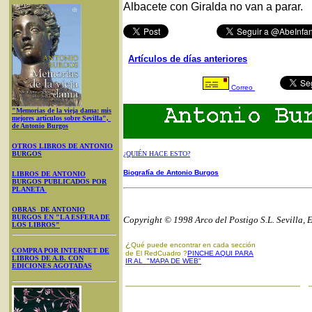
Albacete con Giralda no van a parar.
Artículos de días anteriores
Correo
"Memorias de la vieja dama: mis
mejores artículos sobre Sevilla",
de Antonio Burgos
OTROS LIBROS DE ANTONIO
BURGOS
¿QUIÉN HACE ESTO?
Biografía de Antonio Burgos
LIBROS DE ANTONIO
BURGOS PUBLICADOS POR
PLANETA
OBRAS DE ANTONIO
BURGOS EN "LA ESFERA DE
Copyright © 1998 Arco del Postigo S.L. Sevilla, 
LOS LIBROS"
¿
Qué puede encontrar en cada sección
COMPRA POR INTERNET DE
de El RedCuadro ?
PINCHE AQUI PARA
LIBROS DE A.B. CON
IR AL "MAPA DE WEB"
EDICIONES AGOTADAS