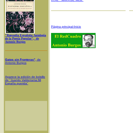
Página principal-Inicio
"Rapsodia Española: Antología
de la Poesía Popular", de
Antonio Burgos
Gatos sin Fronteras"
, de
Antonio Burgos
Aparece la edición de bolsillo
de "Juanito Valderrama:Mi
España querida"