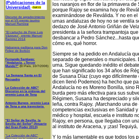
(Publicaciones de la
los naranjos en flor de la primavera de
Universidad)
porque Rajoy se examina hoy de Reváli
examinándose de Reválida. Y no en el I
Discurso de agradecimiento
urnas andaluzas de hoy no se ventila só
por el VII premio taurino
Manuel Ramíre
z
dedazo de José Antonio Griñán de Vela
presidenta a la señora trampantoja que
"El cartucho de Pepe Luis
Vázquez", premio Manuel
desbancar a Pedro Sánchez...hasta que
Ramírez 2014
cómo es, qué horror.
Habanera gaditana para Don
Felipe de Borbón
Siempre se ha pedido en Andalucía que
separado de generales o municipales. 
Fernando Santiago:
"Andalucía, ¿Tercer
urna. Sigue quedando inédito el debate
Mundo?"
(El País, 10/7/2006)
que han significado los 34 años de Rég
La Semana Santa en El
de Susana Díaz (cuyo ego difícilment
Recuadro
dicen llenó Podemos) ha hecho que par
Andalucía no es Moreno Bonilla, sino 
La Colección de ABC"
Discurso en la entrega del
burda pero más efectiva para sus subv
premio Luca de Tena
Régimen, Susana ha despreciado y sil
Antonio Burgos, premio Luca
leña, contra Rajoy. ¡Marchando una de
de Tena a una trayectoria
competencias exclusivas en Sanidad y 
médico y hospital, escuela e instituto n
Rajoy, en persona, que llegaba con unas
"El Señor de Sevilla, la
Sevilla del Señor" (Anuario
al instituto de Aracena, y ¡zas! Tequiyá
del Gran Poder 2013)
"La Colección de ABC"
Y lo más lamentable es que todos los pa
Discurso en la entrega del