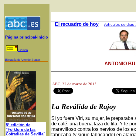
El recuadro de hoy
Artículos de días 
Página principal-Inicio
Correo
Biografía de Antonio Burgos
ANTONIO BU
ABC
, 22 de marzo de 2015
La Reválida de Rajoy
Si yo fuera Viri, su mujer, le preparab
de café, una buena taza de tila. Y le p
8ª edición de
maravilloso contra los nervios de los 
"Folklore de las
Cofradías de Sevilla"
fabricaba (y sigue fabricando) en alarga