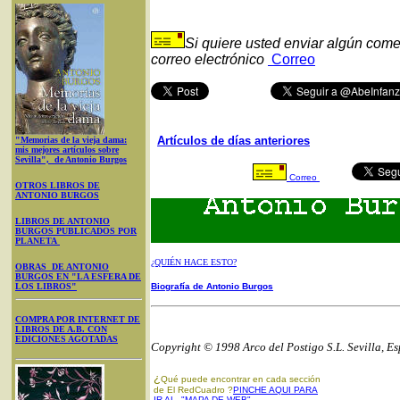
Si quiere usted enviar algún come
correo electrónico
Correo
Artículos de días anteriores
"Memorias de la vieja dama:
mis mejores artículos sobre
Sevilla", de Antonio Burgos
Correo
OTROS LIBROS DE
ANTONIO BURGOS
LIBROS DE ANTONIO
BURGOS PUBLICADOS POR
PLANETA
¿QUIÉN HACE ESTO?
OBRAS DE ANTONIO
BURGOS EN "LA ESFERA DE
LOS LIBROS"
Biografía de Antonio Burgos
COMPRA POR INTERNET DE
LIBROS DE A.B. CON
EDICIONES AGOTADAS
Copyright © 1998 Arco del Postigo S.L. Sevilla, E
¿
Qué puede encontrar en cada sección
de El RedCuadro ?
PINCHE AQUI PARA
IR AL "MAPA DE WEB"