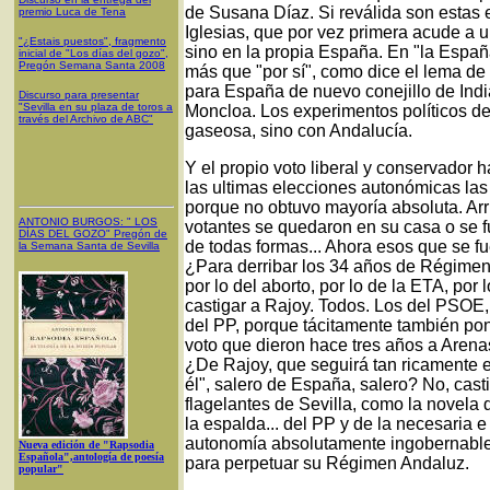
de Susana Díaz. Si reválida son estas 
premio Luca de Tena
Iglesias, que por vez primera acude a 
"¿Estais puestos", fragmento
sino en la propia España. En "la Espa
inicial de "Los días del gozo",
Pregón Semana Santa 2008
más que "por sí", como dice el lema d
para España de nuevo conejillo de Indi
Discurso para presentar
"Sevilla en su plaza de toros a
Moncloa. Los experimentos políticos d
través del Archivo de ABC"
gaseosa, sino con Andalucía.
Y el propio voto liberal y conservador 
las ultimas elecciones autonómicas las
porque no obtuvo mayoría absoluta. Arri
ANTONIO BURGOS
: "
LOS
votantes se quedaron en su casa o se f
DÍAS DEL GOZO
"
Pregón de
de todas formas... Ahora esos que se f
la Semana Santa
de Sevilla
¿Para derribar los 34 años de Régimen 
por lo del aborto, por lo de la ETA, por
castigar a Rajoy. Todos. Los del PSOE
del PP, porque tácitamente también po
voto que dieron hace tres años a Arenas
¿De Rajoy, que seguirá tan ricamente 
él", salero de España, salero? No, cast
flagelantes de Sevilla, como la novela
la espalda... del PP y de la necesaria 
autonomía absolutamente ingobernable.
Nueva edición de "Rapsodia
Española",antología de poesía
para perpetuar su Régimen Andaluz.
popular"