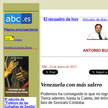
El recuadro de hoy
Artículos de días 
Página principal-Inicio
Correo
Biografía de Antonio Burgos
ANTONIO BU
ABC
, 23 de marzo de 2015
Venezuela con más salero
Podemos ha conseguido lo que no logr
Tierra adentro, hasta la Caleta, del tir
8ª edición de
faro de Gonzalo Córdoba.
"Folklore de las
Cofradías de Sevilla"