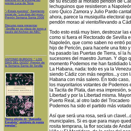
de su escudo al morado pendón de Cád
premio Luca de Tena
lechuguinos que resistieron a Napoleón
coro Quico Zamora y Julio Pardo canta
"¿Estais puestos", fragmento
inicial de "Los días del gozo",
ahora, parece la musiquilla electoral 
Pregón Semana Santa 2008
pendón morao al viento/llevando a Cád
Discurso para presentar
"Sevilla en su plaza de toros a
Todo esto está muy bien, destrozar las 
través del Archivo de ABC"
como si fuera el Rectorado de Sevilla e
Napoleón, que como saben no entró por
hijo de Pericón, para hacerle una foto 
ha pasado las Puertas de Tierra, sí la 
sucesores del maestro Juman. Y digo qu
ANTONIO BURGOS
: "
LOS
DÍAS DEL GOZO
"
Pregón de
momento Podemos me han fastidiado la
la Semana Santa
de Sevilla
La Habana, nada: todo es ya la Venez
siendo Cádiz con más negritos...y con l
Habana con más salero. En todo caso,
los mayoritarios votantes de Podemos 
la Tacita de Plata, dan esa impresión, 
Libertad y por la Libertad misma. May
Puerto Real, al otro lado del Trocader
Podemos ha sido el partido más votado
Así que será una rosa, será un clavel...
Nueva edición de "Rapsodia
municipales. Si es que para mayo qued
Española",antología de poesía
popular"
rosita temprana, la flor sociata de Anda