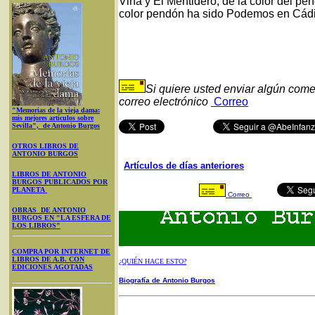
Viña y El Mentidero, de la color del 
color pendón ha sido Podemos en Cádi
Si quiere usted enviar algún come
correo electrónico
Correo
"Memorias de la vieja dama:
mis mejores artículos sobre
Sevilla", de Antonio Burgos
OTROS LIBROS DE
ANTONIO BURGOS
Artículos de días anteriores
LIBROS DE ANTONIO
BURGOS PUBLICADOS POR
PLANETA
Correo
OBRAS DE ANTONIO
BURGOS EN "LA ESFERA DE
LOS LIBROS"
COMPRA POR INTERNET DE
LIBROS DE A.B. CON
¿QUIÉN HACE ESTO?
EDICIONES AGOTADAS
Biografía de Antonio Burgos