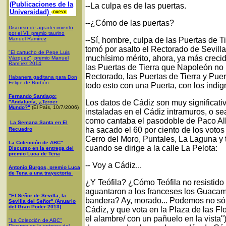
(Publicaciones de la
--La culpa es de las puertas.
Universidad)
--¿Cómo de las puertas?
Discurso de agradecimiento
por el VII premio taurino
Manuel Ramíre
z
--Sí, hombre, culpa de las Puertas de T
tomó por asalto el Rectorado de Sevilla
"El cartucho de Pepe Luis
muchísimo mérito, ahora, ya más crecid
Vázquez", premio Manuel
Ramírez 2014
las Puertas de Tierra que Napoleón no 
Rectorado, las Puertas de Tierra y Puer
Habanera gaditana para Don
Felipe de Borbón
todo esto con una Puerta, con los ind
Fernando Santiago:
Los datos de Cádiz son muy significati
"Andalucía, ¿Tercer
Mundo?"
(El País, 10/7/2006)
instaladas en el Cádiz intramuros, o se
como cantaba el pasodoble de Paco Al
La Semana Santa en El
ha sacado el 60 por ciento de los votos
Recuadro
Cerro del Moro, Puntales, La Laguna y 
La Colección de ABC"
cuando se dirige a la calle La Pelota:
Discurso en la entrega del
premio Luca de Tena
-- Voy a Cádiz...
Antonio Burgos, premio Luca
de Tena a una trayectoria
¿Y Teófila? ¿Cómo Teófila no resistid
aguantaron a los franceses los Guac
"El Señor de Sevilla, la
bandera? Ay, morado... Podemos no sól
Sevilla del Señor" (Anuario
del Gran Poder 2013)
Cádiz, y que vota en la Plaza de las Fl
el alambre/ con un pañuelo en la vista
"La Colección de ABC"
Discurso en la entrega del