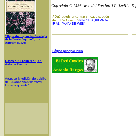
Copyright © 1998 Arco del Postigo S.L. Sevilla, E
¿
Qué puede encontrar en cada sección
de El RedCuadro ?
PINCHE AQUI PARA
IR AL "MAPA DE WEB"
"Rapsodia Española: Antología
de la Poesía Popular", de
Antonio Burgos
Página principal-Inicio
Gatos sin Fronteras"
, de
Antonio Burgos
Aparece la edición de bolsillo
de "Juanito Valderrama:Mi
España querida"