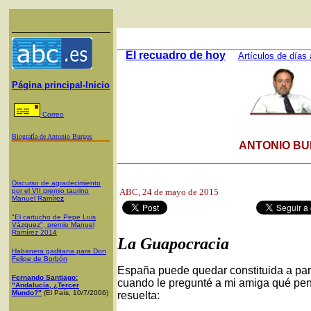
El recuadro de hoy
Artículos de días 
Página principal-Inicio
Correo
Biografía de Antonio Burgos
ANTONIO BU
Discurso de agradecimiento
por el VII premio taurino
ABC
, 24 de mayo de 2015
Manuel Ramíre
z
"El cartucho de Pepe Luis
Vázquez", premio Manuel
Ramírez 2014
La Guapocracia
Habanera gaditana para Don
Felipe de Borbón
España puede quedar constituida a par
Fernando Santiago:
cuando le pregunté a mi amiga qué pens
"Andalucía, ¿Tercer
Mundo?"
(El País, 10/7/2006)
resuelta: