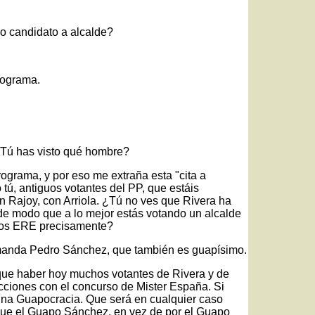
o candidato a alcalde?
programa.
 ¿Tú has visto qué hombre?
programa, y por eso me extraña esta "cita a
tú, antiguos votantes del PP, que estáis
 Rajoy, con Arriola. ¿Tú no ves que Rivera ha
de modo que a lo mejor estás votando un alcalde
e los ERE precisamente?
manda Pedro Sánchez, que también es guapísimo.
que haber hoy muchos votantes de Rivera y de
ciones con el concurso de Mister España. Si
una Guapocracia. Que será en cualquier caso
que el Guapo Sánchez, en vez de por el Guapo