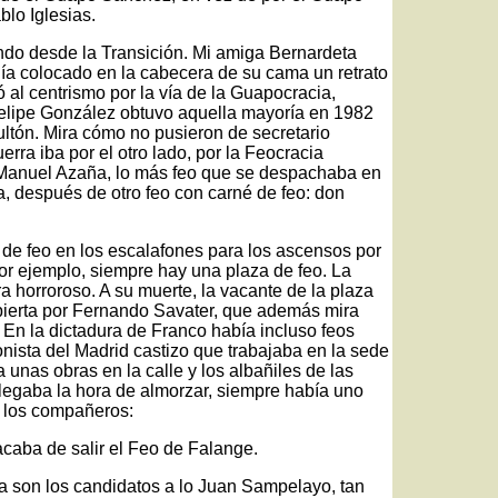
blo Iglesias.
ndo desde la Transición. Mi amiga Bernardeta
ía colocado en la cabecera de su cama un retrato
ó al centrismo por la vía de la Guapocracia,
elipe González obtuvo aquella mayoría en 1982
ultón. Mira cómo no pusieron de secretario
rra iba por el otro lado, por la Feocracia
 Manuel Azaña, lo más feo que se despachaba en
ica, después de otro feo con carné de feo: don
e feo en los escalafones para los ascensos por
por ejemplo, siempre hay una plaza de feo. La
 horroroso. A su muerte, la vacante de la plaza
bierta por Fernando Savater, que además mira
. En la dictadura de Franco había incluso feos
nista del Madrid castizo que trabajaba en la sede
 unas obras en la calle y los albañiles de las
legaba la hora de almorzar, siempre había uno
a los compañeros:
acaba de salir el Feo de Falange.
a son los candidatos a lo Juan Sampelayo, tan