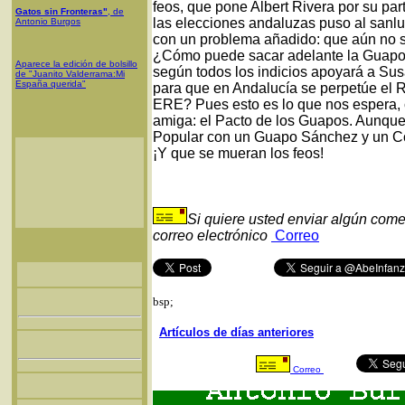
feos, que pone Albert Rivera por su pa
Gatos sin Fronteras"
, de
las elecciones andaluzas puso al sanlu
Antonio Burgos
con un problema añadido: que aún no s
¿Cómo puede sacar adelante la Guapo
Aparece la edición de bolsillo
según todos los indicios apoyará a Sus
de "Juanito Valderrama:Mi
España querida"
para que en Andalucía se perpetúe el 
ERE? Pues esto es lo que nos espera
amiga: el Pacto de los Guapos. Aunque
Popular con un Guapo Sánchez y un Col
¡Y que se mueran los feos!
Si quiere usted enviar algún come
correo electrónico
Correo
bsp;
Artículos de días anteriores
Correo