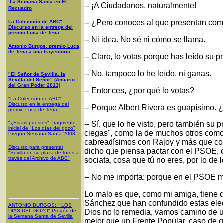
La Semana Santa en El
-- ¡A Ciudadanos, naturalmente!
Recuadro
-- ¿Pero conoces al que presentan com
La Colección de ABC"
Discurso en la entrega del
premio Luca de Tena
-- Ni idea. No sé ni cómo se llama.
Antonio Burgos, premio Luca
de Tena a una trayectoria
-- Claro, lo votas porque has leído su 
-- No, tampoco lo he leído, ni ganas.
"El Señor de Sevilla, la
Sevilla del Señor" (Anuario
del Gran Poder 2013)
-- Entonces, ¿por qué lo votas?
"La Colección de ABC"
Discurso en la entrega del
-- Porque Albert Rivera es guapísimo.
premio Luca de Tena
"¿Estais puestos", fragmento
-- Sí, que lo he visto, pero también su 
inicial de "Los días del gozo",
ciegas", como la de muchos otros como 
Pregón Semana Santa 2008
cabreadísimos con Rajoy y más que con
Discurso para presentar
dicho que piensa pactar con el PSOE, 
"Sevilla en su plaza de toros a
través del Archivo de ABC"
sociata, cosa que tú no eres, por lo d
-- No me importa: porque en el PSOE 
Lo malo es que, como mi amiga, tiene 
Sánchez que han confundido estas elec
ANTONIO BURGOS
: "
LOS
DÍAS DEL GOZO
"
Pregón de
Dios no lo remedia, vamos camino de 
la Semana Santa
de Sevilla
mejor que un Frente Popular, caso de 