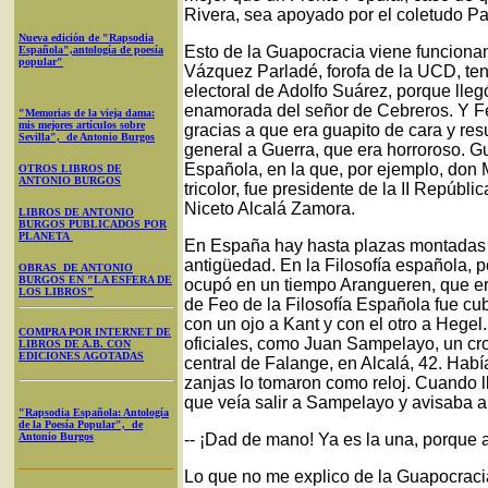
Rivera, sea apoyado por el coletudo Pa
Nueva edición de "Rapsodia
Esto de la Guapocracia viene funciona
Española",antología de poesía
popular"
Vázquez Parladé, forofa de la UCD, ten
electoral de Adolfo Suárez, porque lleg
enamorada del señor de Cebreros. Y F
"Memorias de la vieja dama:
mis mejores artículos sobre
gracias a que era guapito de cara y res
Sevilla", de Antonio Burgos
general a Guerra, que era horroroso. Gue
Española, en la que, por ejemplo, don
OTROS LIBROS DE
ANTONIO BURGOS
tricolor, fue presidente de la II Repúbl
Niceto Alcalá Zamora.
LIBROS DE ANTONIO
BURGOS PUBLICADOS POR
PLANETA
En España hay hasta plazas montadas d
antigüedad. En la Filosofía española, 
OBRAS DE ANTONIO
BURGOS EN "LA ESFERA DE
ocupó en un tiempo Arangueren, que era
LOS LIBROS"
de Feo de la Filosofía Española fue cu
con un ojo a Kant y con el otro a Hegel
COMPRA POR INTERNET DE
oficiales, como Juan Sampelayo, un cro
LIBROS DE A.B. CON
EDICIONES AGOTADAS
central de Falange, en Alcalá, 42. Había
zanjas lo tomaron como reloj. Cuando l
que veía salir a Sampelayo y avisaba 
"Rapsodia Española: Antología
de la Poesía Popular", de
Antonio Burgos
-- ¡Dad de mano! Ya es la una, porque 
Lo que no me explico de la Guapocraci