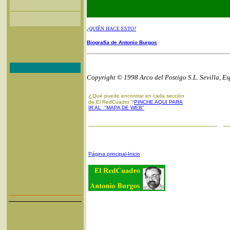
¿QUIÉN HACE ESTO?
Biografía de Antonio Burgos
Copyright © 1998 Arco del Postigo S.L. Sevilla, E
¿
Qué puede encontrar en cada sección
de El RedCuadro ?
PINCHE AQUI PARA
IR AL "MAPA DE WEB"
Página principal-Inicio