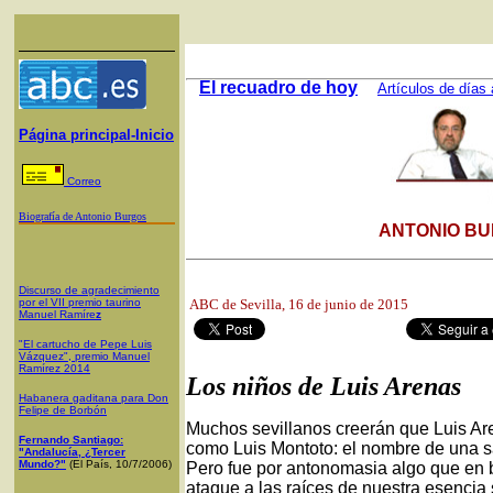
El recuadro de hoy
Artículos de días 
Página principal-Inicio
Correo
Biografía de Antonio Burgos
ANTONIO BU
Discurso de agradecimiento
por el VII premio taurino
ABC
de Sevilla, 16 de junio de 2015
Manuel Ramíre
z
"El cartucho de Pepe Luis
Vázquez", premio Manuel
Ramírez 2014
Los niños de Luis Arenas
Habanera gaditana para Don
Felipe de Borbón
Muchos sevillanos creerán que Luis Ar
Fernando Santiago:
como Luis Montoto: el nombre de una sa
"Andalucía, ¿Tercer
Mundo?"
(El País, 10/7/2006)
Pero fue por antonomasia algo que en
ataque a las raíces de nuestra esencia 