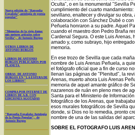
Oculta", o en la monumental "Sevilla Pe
cumplimiento del cuarto mandamiento: h
Nueva edición de "Rapsodia
Española",antología de poesía
sevillano, enaltecer y divulgar su obra,
popular"
colaboración con Sánchez Dubé o con R
Peñuela honraron a su padre. Aquel Pa
cuando el maestro don Pedro Braña resc
"Memorias de la vieja dama:
mis mejores artículos sobre
Cardenal Segura. O este Luis Arenas, 
Sevilla", de Antonio Burgos
amado y, como subrayo, hijo entregado 
OTROS LIBROS DE
memoria.
ANTONIO BURGOS
En ese trozo de Sevilla que cada maña
LIBROS DE ANTONIO
BURGOS PUBLICADOS POR
nombre de Luis Arenas Peñuela, a quie
PLANETA
el fotógrafo oficial que a fin de curso 
llenan las páginas de "Plenitud", la re
OBRAS DE ANTONIO
BURGOS EN "LA ESFERA DE
Arenas, muerto ahora Luis Arenas Peñu
LOS LIBROS"
memoria de aquel amante gráfico de Sevi
nazarenos de ruán en pleno mes de ago
COMPRA POR INTERNET DE
Santa para el Ministerio de Información
LIBROS DE A.B. CON
EDICIONES AGOTADAS
fotográfico de los Arenas, que trabaja
esos murales fotográficos de Sevilla 
donde, si Dios no lo remedia, pronto c
"Rapsodia Española: Antología
nombre de una de las salidas del aparc
de la Poesía Popular", de
Antonio Burgos
SOBRE EL FOTOGRAFO LUIS ARE