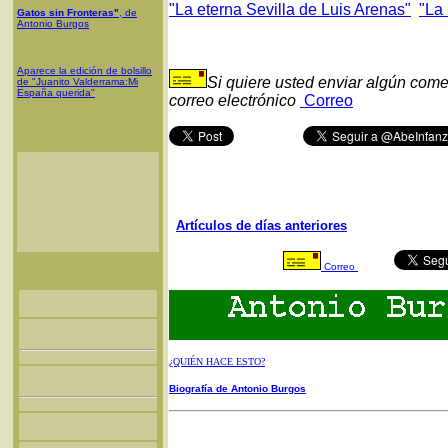
"La eterna Sevilla de Luis Arenas"
"La
Gatos sin Fronteras"
, de
Antonio Burgos
Aparece la edición de bolsillo
Si quiere usted enviar algún come
de "Juanito Valderrama:Mi
España querida"
correo electrónico
Correo
Artículos de días anteriores
Correo
¿QUIÉN HACE ESTO?
Biografía de Antonio Burgos