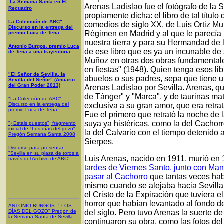
La Semana Santa en El
Arenas Ladislao fue el fotógrafo de la S
Recuadro
propiamente dicha: el libro de tal título
La Colección de ABC"
comedios de siglo XX, de Luis Ortiz Mu
Discurso en la entrega del
Régimen en Madrid y al que le parecía 
premio Luca de Tena
nuestra tierra y para su Hermandad de 
Antonio Burgos, premio Luca
de ese libro que es ya un incunable de
de Tena a una trayectoria
Muñoz en otras dos obras fundamentale
en fiestas" (1948). Quien tenga esos l
"El Señor de Sevilla, la
abuelos o sus padres, sepa que tiene 
Sevilla del Señor" (Anuario
del Gran Poder 2013)
Arenas Ladislao por Sevilla. Arenas, q
de Tánger" y "Marca", y de taurinas m
"La Colección de ABC"
Discurso en la entrega del
exclusiva a su gran amor, que era retra
premio Luca de Tena
Fue el primero que retrató la noche de 
suya ya histéricas, como la del Cachorro
"¿Estais puestos", fragmento
inicial de "Los días del gozo",
la del Calvario con el tiempo detenido a
Pregón Semana Santa 2008
Sierpes.
Discurso para presentar
"Sevilla en su plaza de toros a
Luis Arenas, nacido en 1911, murió en
través del Archivo de ABC"
tardes de Viernes Santo, junto con Man
pasar al Cachorro
que tantas veces habí
mismo cuando se alejaba hacia Sevilla:
el Cristo de la Expiración que tuviera el
horror que habían levantado al fondo d
ANTONIO BURGOS
: "
LOS
DÍAS DEL GOZO
"
Pregón de
del siglo. Pero tuvo Arenas la suerte de
la Semana Santa
de Sevilla
continuaron su obra, como las fotos del 