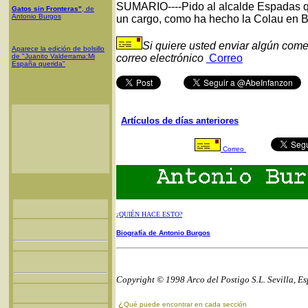
SUMARIO----Pido al alcalde Espadas qu
Gatos sin Fronteras"
, de
Antonio Burgos
un cargo, como ha hecho la Colau en Ba
Si quiere usted enviar algún come
Aparece la edición de bolsillo
de "Juanito Valderrama:Mi
correo electrónico
Correo
España querida"
Artículos de días anteriores
Correo
¿QUIÉN HACE ESTO?
Biografía de Antonio Burgos
Copyright © 1998 Arco del Postigo S.L. Sevilla, E
¿
Qué puede encontrar en cada sección