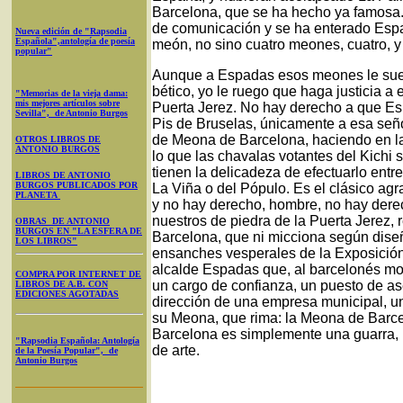
Barcelona, que se ha hecho ya famosa
de comunicación y se ha enterado Espa
Nueva edición de "Rapsodia
Española",antología de poesía
meón, no sino cuatro meones, cuatro, y
popular"
Aunque a Espadas esos meones le suenen
bético, yo le ruego que haga justicia a
"Memorias de la vieja dama:
mis mejores artículos sobre
Puerta Jerez. No hay derecho a que E
Sevilla", de Antonio Burgos
Pis de Bruselas, únicamente a esa señor
de Meona de Barcelona, haciendo en la
OTROS LIBROS DE
ANTONIO BURGOS
lo que las chavalas votantes del Kichi
tienen la delicadeza de efectuarlo ent
LIBROS DE ANTONIO
BURGOS PUBLICADOS POR
La Viña o del Pópulo. Es el clásico agr
PLANETA
y no hay derecho, hombre, no hay dere
nuestros de piedra de la Puerta Jerez,
OBRAS DE ANTONIO
BURGOS EN "LA ESFERA DE
Barcelona, que ni micciona según dise
LOS LIBROS"
ensanches vesperales de la Exposición 
alcalde Espadas que, al barcelonés mo
COMPRA POR INTERNET DE
un cargo de confianza, un puesto de ase
LIBROS DE A.B. CON
EDICIONES AGOTADAS
dirección de una empresa municipal, u
su Meona, que rima: la Meona de Barc
Barcelona es simplemente una guarra, 
"Rapsodia Española: Antología
de arte.
de la Poesía Popular", de
Antonio Burgos