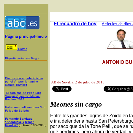
El recuadro de hoy
Artículos de días 
Página principal-Inicio
Correo
Biografía de Antonio Burgos
ANTONIO BU
Discurso de agradecimiento
por el VII premio taurino
AB de Sevilla
, 2 de julio de 2015
Manuel Ramíre
z
"El cartucho de Pepe Luis
Vázquez", premio Manuel
Ramírez 2014
Meones sin cargo
Habanera gaditana para Don
Felipe de Borbón
Entre los grandes logros de Zoido en la 
Fernando Santiago:
e ir a defenderla hasta San Petersburgo
"Andalucía, ¿Tercer
Mundo?"
(El País, 10/7/2006)
por saco que da la Torre Pelli, que se h
que perdimos, pero ahora de verdad, y