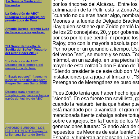
La Semana Santa en El
por los rincones del Alcázar... Entre lo
Recuadro
culminación de la Pelli; está la Zona A
La Colección de ABC"
"cuando no quieras hacer algo, nombra u
Discurso en la entrega del
Meones a la fuente de Delgado Brackem
premio Luca de Tena
Hay quien sostiene que Zoido perdió la
Antonio Burgos, premio Luca
de los 20 concejales, 20, y por gobern
de Tena a una trayectoria
por eso por lo que perdió, ni porque los
Rajoy, otro con la mayoría absoluta por
"El Señor de Sevilla, la
Por no poner un gerundio a tiempo. Uste
Sevilla del Señor" (Anuario
del Gran Poder 2013)
del verbo "ser", se muere y se mata. 
mármol, en un azulejo, en una piedra il
"La Colección de ABC"
Discurso en la entrega del
mayor de esta cofradía don Fulano de 
premio Luca de Tena
"Siendo presidente de este club don M
instalaciones para jugar al trincarro";
"¿Estais puestos", fragmento
inicial de "Los días del gozo",
Perengano de Merengánez se puso esta
Pregón Semana Santa 2008
Discurso para presentar
Pues Zoido tenía que haber hecho igual 
"Sevilla en su plaza de toros a
"siendo". En esa fuente tan sevillista,
través del Archivo de ABC"
cuando la restauró, tenía que haber pu
está mandado por la vanidad, el gran m
mencionada fuente cabalga sobre tortug
sobre cangrejos. En la Fuente de los 
generaciones futuras: "Siendo alcalde 
ANTONIO BURGOS
: "
LOS
DÍAS DEL GOZO
"
Pregón de
repuestos los Meones de esta fuente".
la Semana Santa
de Sevilla
España, y hubieran acolapsado La Pal