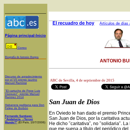
El recuadro de hoy
Artículos de días 
Página principal-Inicio
Correo
Biografía de Antonio Burgos
ANTONIO BU
Discurso de agradecimiento
por el VII premio taurino
ABC de Sevilla
, 4 de septiembre de 2015
Manuel Ramíre
z
"El cartucho de Pepe Luis
Vázquez", premio Manuel
Ramírez 2014
San Juan de Dios
Habanera gaditana para Don
Felipe de Borbón
En Oviedo le han dado el premio Prince
Fernando Santiago:
San Juan de Dios, por la caritativa act
"Andalucía, ¿Tercer
Mundo?"
(El País, 10/7/2006)
He dicho "caritativa", no "solidaria". La
que me suena a título del periódico d