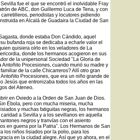
evilla fue el que se encontró el inolvidable Fray
atrón de ABC, don Guillermo Luca de Tena, y con
arretilleros, periodistas y locutores pidiendo
construida en Alcalá de Guadaira la Ciudad de San
e Sagasta, donde estaba Don Cándido, aquel
su bufanda roja se dedicaba a echarle valor el
quien quisiera oírlo en los veladores de La
isericordia, donde los hermanos acogieron en sus
dor de la unipersonal Sociedad "La Gloria de
 a Antoñito Procesiones, cuando murió su madre y
 familiar de la calle Chicarreros? Allí otro gran
Antoñito Procesiones, que era un niño grande de
o Jesús que entronizaba todos los años en las
gos del Ateneo.
rir en Oviedo a la Orden de San Juan de Dios.
. Sin Ébola, pero con mucha miseria, mucha
siados y muchas fatiguitas negras, los hermanos
aridad a Sevilla y a los sevillanos en aquella
 mantones negros y tranvías con el asiento
os en guerra por la Patria". Los Hermanos de San
los niños lisiados por la polio, para los
acia en la ciudad alegre. Así que yo ahora, en el