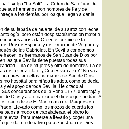
nal", vulgo "La Soli". La Orden de San Juan de
porque sus hermanos son hombres de Fe y de
ntrega a los demás, por los que llegan a dar la
n de su fabada de muerte, de su arroz con leche
 antología, pero están despistadísimos en materia
ce muchos años a la Orden el premio de la
 del Rey de España, y del Príncipe de Vergara, y
arqués de las Cabriolas. En Sevilla conocemos
 que hacen los hermanos de San Juan de Dios por
en las que Sevilla tiene puestas todas sus
caridad. Una de mujeres y otra de hombres. La de
s de la Cruz, claro! ¿Cuáles van a ser? No va a
a de hombres, aquellos hermanos de San de Dios
imo hospital para niños lisiados, como se decía
s y el apoyo de toda Sevilla. He citado al
 Sus concurdáneos de la Peña Er 77, entre tajá y
n de Dios y a arrimar todo el dinero que podían. A
o del piano desde El Manicomio del Marqués en
 Prado. Llevado como los mozos de cuerda los
 palos a modo de trabajaderas, el piano lo
n relevos. Para meterse a llevarlo y coger una
ía que dar un donativo para San Juan de Dios.