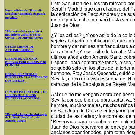
Este San Juan de Dios tan mimado por S
Serafín Madrid, que con el apoyo del P
Nueva edición de "Rapsodia
la dedicación de Paco Amores y de sus c
Española",antología de poesía
popular"
dinero por la calle, no paró hasta ver 
Juan de Dios.
"Memorias de la vieja dama:
mis mejores artículos sobre
¿Y los asilos? ¿Y ese asilo de la call
Sevilla", de Antonio Burgos
vejete abogado republicanote, que con 
hombre y dar mítines antifranquistas a 
OTROS LIBROS DE
ANTONIO BURGOS
Alicantina? ¿Y ese asilo de la calle M
últimos años a don Antonio Sanz, cobra
LIBROS DE ANTONIO
España" para comprarse farias, o sea,
BURGOS PUBLICADOS POR
PLANETA
se quedó solo en los altos de la tortería
hermano, Fray Jesús Quesada, cuidó a 
OBRAS DE ANTONIO
BURGOS EN "LA ESFERA DE
Sevilla, como una viva estampa del Niñ
LOS LIBROS"
carrozas de la Cabalgata de Reyes Ma
COMPRA POR INTERNET DE
Así que no me vengan ahora con descub
LIBROS DE A.B. CON
EDICIONES AGOTADAS
Sevilla conoce bien su obra caritativa
hambre, muchos males, muchos niños li
de San Juan de Dios se entregaron por c
"Rapsodia Española: Antología
ciudad de las riadas y los corrales, de
de la Poesía Popular", de
Antonio Burgos
"Reservado para los caballeros mutilad
Juan de Dios reservaron su entrega para 
ancianos abandonados, para tanta desgr