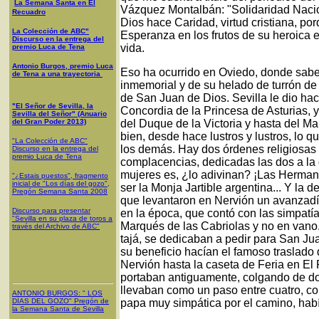
La Semana Santa en El
Vázquez Montalbán: "Solidaridad Nacio
Recuadro
Dios hace Caridad, virtud cristiana, 
La Colección de ABC"
Esperanza en los frutos de su heroica e
Discurso en la entrega del
vida.
premio Luca de Tena
Antonio Burgos, premio Luca
Eso ha ocurrido en Oviedo, donde sabe
de Tena a una trayectoria
inmemorial y de su helado de turrón de
de San Juan de Dios. Sevilla le dio ha
"El Señor de Sevilla, la
Concordia de la Princesa de Asturias, y
Sevilla del Señor" (Anuario
del Gran Poder 2013)
del Duque de la Victoria y hasta del M
bien, desde hace lustros y lustros, lo
"La Colección de ABC"
los demás. Hay dos órdenes religiosas 
Discurso en la entrega del
premio Luca de Tena
complacencias, dedicadas las dos a la 
mujeres es, ¿lo adivinan? ¡Las Hermana
"¿Estais puestos", fragmento
inicial de "Los días del gozo",
ser la Monja Jartible argentina... Y l
Pregón Semana Santa 2008
que levantaron en Nervión un avanzadís
Discurso para presentar
en la época, que contó con las simpatía
"Sevilla en su plaza de toros a
Marqués de las Cabriolas y no en vano.
través del Archivo de ABC"
tajá, se dedicaban a pedir para San Jua
su beneficio hacían el famoso traslad
Nervión hasta la caseta de Feria en El
portaban antiguamente, colgando de dos
llevaban como un paso entre cuatro, co
ANTONIO BURGOS
: "
LOS
DÍAS DEL GOZO
"
Pregón de
papa muy simpática por el camino, hab
la Semana Santa
de Sevilla