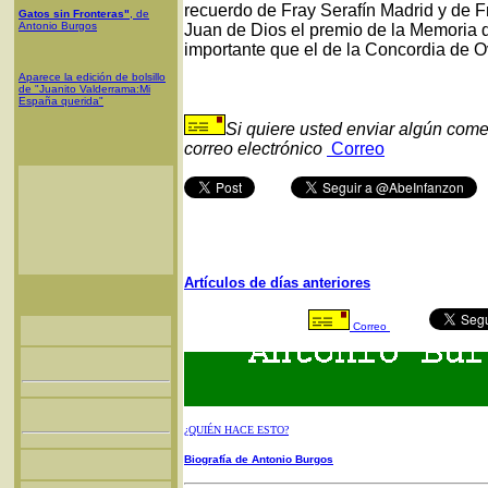
recuerdo de Fray Serafín Madrid y de 
Gatos sin Fronteras"
, de
Antonio Burgos
Juan de Dios el premio de la Memoria d
importante que el de la Concordia de O
Aparece la edición de bolsillo
de "Juanito Valderrama:Mi
España querida"
Si quiere usted enviar algún come
correo electrónico
Correo
Artículos de días anteriores
Correo
¿QUIÉN HACE ESTO?
Biografía de Antonio Burgos