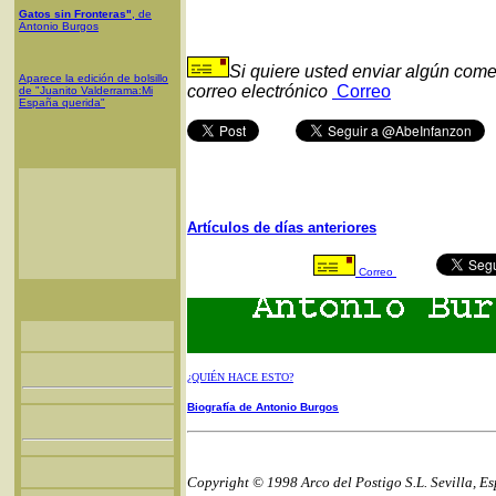
Gatos sin Fronteras"
, de
Antonio Burgos
Si quiere usted enviar algún come
Aparece la edición de bolsillo
correo electrónico
Correo
de "Juanito Valderrama:Mi
España querida"
Artículos de días anteriores
Correo
¿QUIÉN HACE ESTO?
Biografía de Antonio Burgos
Copyright © 1998 Arco del Postigo S.L. Sevilla, E