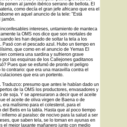
e ponen al jamón ibérico serrano de bellota. El
teria, como decía el gran jefe africano que era el
Osborne en aquel anuncio de la tele: "Está
 jamón.
 inconfesables intereses, untamiento de manteca
licamente la OMS nos dice que son mortales de
ando les han dejado de soltar la tela a los
ta. Pasó con el pescado azul. Hubo un tiempo en
alísimo, que como en el anuncio de Yemas El
uien comiera una sardina y sufrieron grave
 por las esquinas de los Callejones gaditanos
só? Pues que se esfumó de pronto el peligro
lo contrario: que era una maravilla contra el
ticulaciones que era un portento.
va. Traduzco: presumo que antes le habían dado un
xpertos de la OMS los productores, envasadores y
o de soja. Y se apresuraron a decir que el aceite
ue el aceite de oliva virgen de Baena o de
era malísimo para el colesterol, para el
n del Betis en la tabla. Hasta que al poco tiempo
 infierno al paraíso: de nocivo para la salud a ser
neses, que saben tela, se lo toman en ayunas en
s el mejor laxante mañanero junto con medio