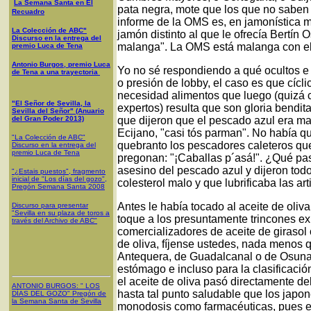
La Semana Santa en El
pata negra, mote que los que no saben l
Recuadro
informe de la OMS es, en jamonística ma
La Colección de ABC"
jamón distinto al que le ofrecía Bertín 
Discurso en la entrega del
malanga". La OMS está malanga con el
premio Luca de Tena
Antonio Burgos, premio Luca
Yo no sé respondiendo a qué ocultos e
de Tena a una trayectoria
o presión de lobby, el caso es que cíc
necesidad alimentos que luego (quizá cu
"El Señor de Sevilla, la
expertos) resulta que son gloria bendi
Sevilla del Señor" (Anuario
del Gran Poder 2013)
que dijeron que el pescado azul era m
Ecijano, "casi tós parman". No había q
"La Colección de ABC"
quebranto los pescadores caleteros que
Discurso en la entrega del
premio Luca de Tena
pregonan: "¡Caballas p´asá!". ¿Qué pa
asesino del pescado azul y dijeron todo 
"¿Estais puestos", fragmento
inicial de "Los días del gozo",
colesterol malo y que lubrificaba las ar
Pregón Semana Santa 2008
Antes le había tocado al aceite de oli
Discurso para presentar
"Sevilla en su plaza de toros a
toque a los presuntamente trincones e
través del Archivo de ABC"
comercializadores de aceite de girasol 
de oliva, fíjense ustedes, nada menos q
Antequera, de Guadalcanal o de Osuna, 
estómago e incluso para la clasificació
el aceite de oliva pasó directamente del
ANTONIO BURGOS
: "
LOS
hasta tal punto saludable que los japo
DÍAS DEL GOZO
"
Pregón de
la Semana Santa
de Sevilla
monodosis como farmacéuticas, pues e