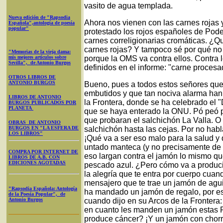
vasito de agua templada.
Nueva edición de "Rapsodia
Ahora nos vienen con las carnes rojas
Española",antología de poesía
popular"
protestado los rojos españoles de Pod
carnes correligionarias cromáticas. ¿
carnes rojas? Y tampoco sé por qué no 
"Memorias de la vieja dama:
mis mejores artículos sobre
porque la OMS va contra ellos. Contra 
Sevilla", de Antonio Burgos
definidos en el informe: "carne proces
OTROS LIBROS DE
ANTONIO BURGOS
Bueno, pues a todos estos señores que
embutidos y que tan nociva alarma han 
LIBROS DE ANTONIO
la Frontera, donde se ha celebrado el 
BURGOS PUBLICADOS POR
PLANETA
que se haya enterado la ONU. Pó peó p
que probaran el salchichón La Valla. O
OBRAS DE ANTONIO
BURGOS EN "LA ESFERA DE
salchichón hasta las cejas. Por no hab
LOS LIBROS"
¡Qué va a ser eso malo para la salud y 
untado manteca (y no precisamente de 
COMPRA POR INTERNET DE
eso largan contra el jamón lo mismo que 
LIBROS DE A.B. CON
EDICIONES AGOTADAS
pescado azul. ¿Pero cómo va a produc
la alegría que te entra por cuerpo cuan
mensajero que te trae un jamón de ag
"Rapsodia Española: Antología
ha mandado un jamón de regalo, por es
de la Poesía Popular", de
Antonio Burgos
cuando dijo en su Arcos de la Frontera
en cuanto les manden un jamón estas 
produce cáncer? ¡Y un jamón con chorr