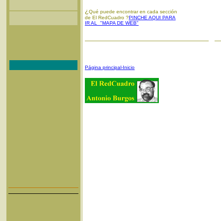
¿
Qué puede encontrar en cada sección
de El RedCuadro ?
PINCHE AQUI PARA
IR AL "MAPA DE WEB"
Página principal-Inicio