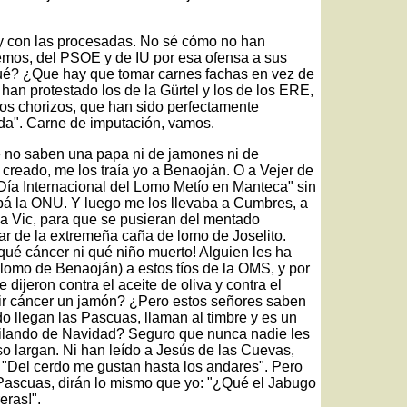
 y con las procesadas. No sé cómo no han
emos, del PSOE y de IU por esa ofensa a sus
Qué? ¿Que hay que tomar carnes fachas en vez de
han protestado los de la Gürtel y los de los ERE,
los chorizos, que han sido perfectamente
ada". Carne de imputación, vamos.
 no saben una papa ni de jamones ni de
creado, me los traía yo a Benaoján. O a Vejer de
"Día Internacional del Lomo Metío en Manteca" sin
á la ONU. Y luego me los llevaba a Cumbres, a
 a Vic, para que se pusieran del mentado
lar de la extremeña caña de lomo de Joselito.
qué cáncer ni qué niño muerto! Alguien les ha
lomo de Benaoján) a estos tíos de la OMS, y por
dijeron contra el aceite de oliva y contra el
ir cáncer un jamón? ¿Pero estos señores saben
do llegan las Pascuas, llaman al timbre y es un
uilando de Navidad? Seguro que nunca nadie les
o largan. Ni han leído a Jesús de las Cuevas,
: "Del cerdo me gustan hasta los andares". Pero
Pascuas, dirán lo mismo que yo: "¿Qué el Jabugo
eras!".