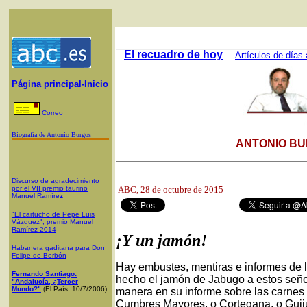
El recuadro de hoy
Artículos de días 
Página principal-Inicio
Correo
Biografía de Antonio Burgos
ANTONIO BU
Discurso de agradecimiento
por el VII premio taurino
ABC
, 28 de octubre de 2015
Manuel Ramíre
z
"El cartucho de Pepe Luis
Vázquez", premio Manuel
Ramírez 2014
¡Y un jamón!
Habanera gaditana para Don
Felipe de Borbón
Hay embustes, mentiras e informes de 
Fernando Santiago:
hecho el jamón de Jabugo a estos seño
"Andalucía, ¿Tercer
Mundo?"
(El País, 10/7/2006)
manera en su informe sobre las carnes
Cumbres Mayores, o Cortegana, o Guijue