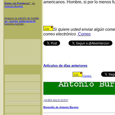
americanos. Hombre, si por lo menos fue
Gatos sin Fronteras"
, de
Antonio Burgos
Aparece la edición de bolsillo
de "Juanito Valderrama:Mi
España querida"
Si quiere usted enviar algún come
correo electrónico
Correo
Artículos de días anteriores
Correo
¿QUIÉN HACE ESTO?
Biografía de Antonio Burgos