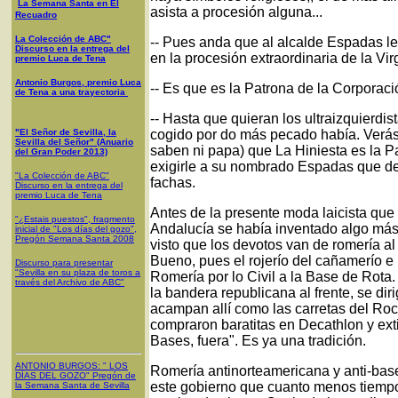
La Semana Santa en El
asista a procesión alguna...
Recuadro
La Colección de ABC"
-- Pues anda que al alcalde Espadas le 
Discurso en la entrega del
en la procesión extraordinaria de la Virg
premio Luca de Tena
Antonio Burgos, premio Luca
-- Es que es la Patrona de la Corporaci
de Tena a una trayectoria
-- Hasta que quieran los ultraizquierdis
"El Señor de Sevilla, la
cogido por do más pecado había. Verás
Sevilla del Señor" (Anuario
saben ni papa) que La Hiniesta es la Pa
del Gran Poder 2013)
exigirle a su nombrado Espadas que d
"La Colección de ABC"
fachas.
Discurso en la entrega del
premio Luca de Tena
Antes de la presente moda laicista qu
"¿Estais puestos", fragmento
Andalucía se había inventado algo más d
inicial de "Los días del gozo",
Pregón Semana Santa 2008
visto que los devotos van de romería a
Bueno, pues el rojerío del cañamerío e
Discurso para presentar
"Sevilla en su plaza de toros a
Romería por lo Civil a la Base de Rota.
través del Archivo de ABC"
la bandera republicana al frente, se di
acampan allí como las carretas del Ro
compraron baratitas en Decathlon y ext
Bases, fuera". Es ya una tradición.
ANTONIO BURGOS
: "
LOS
Romería antinorteamericana y anti-bas
DÍAS DEL GOZO
"
Pregón de
este gobierno que cuanto menos tiempo 
la Semana Santa
de Sevilla