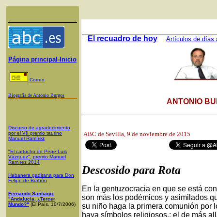
El recuadro de hoy
Artículos de días 
Página principal-Inicio
Correo
Biografía de Antonio Burgos
ANTONIO BU
Discurso de agradecimiento
por el VII premio taurino
ABC de Sevilla
, 9 de noviembre de 2015
Manuel Ramíre
z
"El cartucho de Pepe Luis
Vázquez", premio Manuel
Ramírez 2014
Descosido para Rota
Habanera gaditana para Don
Felipe de Borbón
En la gentuzocracia en que se está co
Fernando Santiago:
son más los podémicos y asimilados que 
"Andalucía, ¿Tercer
Mundo?"
(El País, 10/7/2006)
su niño haga la primera comunión por lo
haya símbolos religiosos,; el de más al