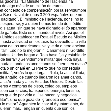
as gacetas: "El Ministerio de Hacienda ha
a de algo más de un millón de euros
y en concepto de compensación por la servidumbre
n la Base Naval de unos 3.200 españoles que no
aditano". El ministro de Hacienda, por si no lo
 esperarse, y a quien hemos tenido de inédito
egislatura, sin que se haya dignado el tío aparecer
s de gañote. Esto es el mundo al revés. Así que el
 Unidos establecer en Rota el Escudo de Misiles
hasta actividad en los taxis ha devuelto a la villa
 masa de los americanos, va y le da dinero encima
itar". Eso no lo mejoran ni Cañamero ni Gordillo
stados Unidos hagan a Rota base fija y estable de
de tierra? ¿Servidumbre militar que Rota haya
ginada cuando los americanos se fueron en masa?
Rota o un chalé en El Puerto que no conseguía
ilitar", verás lo que larga... Rota, la actual Rota,
 de antaño, de cuando llegaron los americanos,
, a la Armada y a los Estados Unidos. Desde las
ileres y compras de pisos, colegios, empleos
s en comercios, transportes, energía, turismo,
es que de por vida allí se hacen, y negocios
litar", sino que goza de "grandeza económica"
n lo mejor? Aguanten la risa: al Ayuntamiento, de
Quieren más. Tengan en cuenta que son los