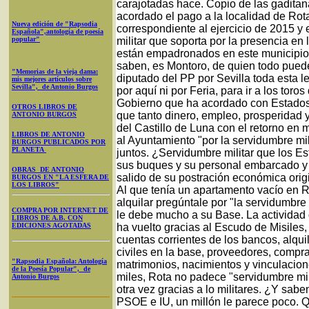
carajotadas hace. Copio de las gaditan
acordado el pago a la localidad de Rot
Nueva edición de "Rapsodia
correspondiente al ejercicio de 2015 
Española",antología de poesía
popular"
militar que soporta por la presencia e
están empadronados en este municipio g
saben, es Montoro, de quien todo puede
"Memorias de la vieja dama:
diputado del PP por Sevilla toda esta l
mis mejores artículos sobre
Sevilla", de Antonio Burgos
por aquí ni por Feria, para ir a los toro
Gobierno que ha acordado con Estados
OTROS LIBROS DE
que tanto dinero, empleo, prosperidad y 
ANTONIO BURGOS
del Castillo de Luna con el retorno en
LIBROS DE ANTONIO
al Ayuntamiento "por la servidumbre mil
BURGOS PUBLICADOS POR
PLANETA
juntos. ¿Servidumbre militar que los E
sus buques y su personal embarcado y 
OBRAS DE ANTONIO
salido de su postración económica ori
BURGOS EN "LA ESFERA DE
LOS LIBROS"
Al que tenía un apartamento vacío en 
alquilar pregúntale por "la servidumbre m
COMPRA POR INTERNET DE
le debe mucho a su Base. La actividad
LIBROS DE A.B. CON
EDICIONES AGOTADAS
ha vuelto gracias al Escudo de Misiles
cuentas corrientes de los bancos, alqu
civiles en la base, proveedores, compra
"Rapsodia Española: Antología
matrimonios, nacimientos y vinculacion
de la Poesía Popular", de
miles, Rota no padece "servidumbre mi
Antonio Burgos
otra vez gracias a lo militares. ¿Y sabe
PSOE e IU, un millón le parece poco. 