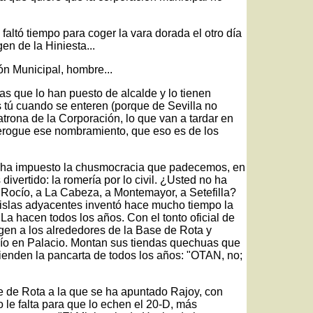
faltó tiempo para coger la vara dorada el otro día
en de la Hiniesta...
ón Municipal, hombre...
tas que lo han puesto de alcalde y lo tienen
 tú cuando se enteren (porque de Sevilla no
trona de la Corporación, lo que van a tardar en
erogue ese nombramiento, que eso es de los
e ha impuesto la chusmocracia que padecemos, en
ivertido: la romería por lo civil. ¿Usted no ha
l Rocío, a La Cabeza, a Montemayor, a Setefilla?
 islas adyacentes inventó hace mucho tiempo la
 La hacen todos los años. Con el tonto oficial de
rigen a los alrededores de la Base de Rota y
cío en Palacio. Montan sus tiendas quechuas que
ienden la pancarta de todos los años: "OTAN, no;
e de Rota a la que se ha apuntado Rajoy, con
le falta para que lo echen el 20-D, más