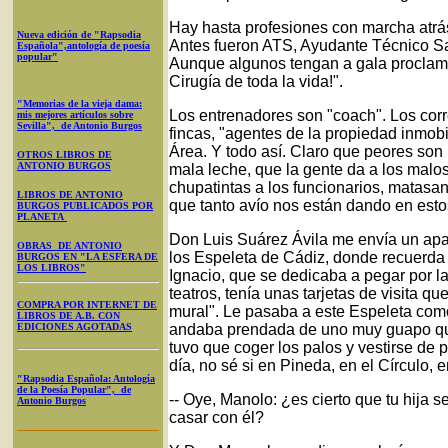
Hay hasta profesiones con marcha atrás
Nueva edición de "Rapsodia
Antes fueron ATS, Ayudante Técnico San
Española",antología de poesía
popular"
Aunque algunos tengan a gala proclamar
Cirugía de toda la vida!".
"Memorias de la vieja dama:
Los entrenadores son "coach". Los corr
mis mejores artículos sobre
Sevilla", de Antonio Burgos
fincas, "agentes de la propiedad inmobi
Área. Y todo así. Claro que peores son l
OTROS LIBROS DE
ANTONIO BURGOS
mala leche, que la gente da a los malos
chupatintas a los funcionarios, matasa
LIBROS DE ANTONIO
que tanto avío nos están dando en estos
BURGOS PUBLICADOS POR
PLANETA
Don Luis Suárez Ávila me envía un apas
OBRAS DE ANTONIO
los Espeleta de Cádiz, donde recuerda 
BURGOS EN "LA ESFERA DE
LOS LIBROS"
Ignacio, que se dedicaba a pegar por la
teatros, tenía unas tarjetas de visita 
COMPRA POR INTERNET DE
mural". Le pasaba a este Espeleta como
LIBROS DE A.B. CON
EDICIONES AGOTADAS
andaba prendada de uno muy guapo que h
tuvo que coger los palos y vestirse de 
día, no sé si en Pineda, en el Círculo, 
"Rapsodia Española: Antología
de la Poesía Popular", de
-- Oye, Manolo: ¿es cierto que tu hija 
Antonio Burgos
casar con él?