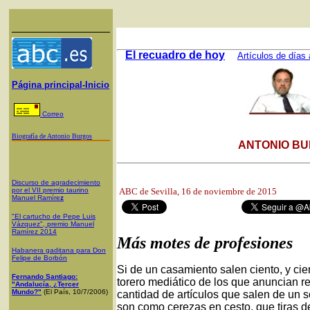
El recuadro de hoy
Artículos de días 
Página principal-Inicio
Correo
Biografía de Antonio Burgos
ANTONIO BU
Discurso de agradecimiento
por el VII premio taurino
ABC de Sevilla
, 16 de noviembre de 201
Manuel Ramíre
z
"El cartucho de Pepe Luis
Vázquez", premio Manuel
Ramírez 2014
Más motes de profesiones
Habanera gaditana para Don
Felipe de Borbón
Si de un casamiento salen ciento, y cie
Fernando Santiago:
torero mediático de los que anuncian rel
"Andalucía, ¿Tercer
Mundo?"
(El País, 10/7/2006)
cantidad de artículos que salen de un 
son como cerezas en cesto, que tiras de