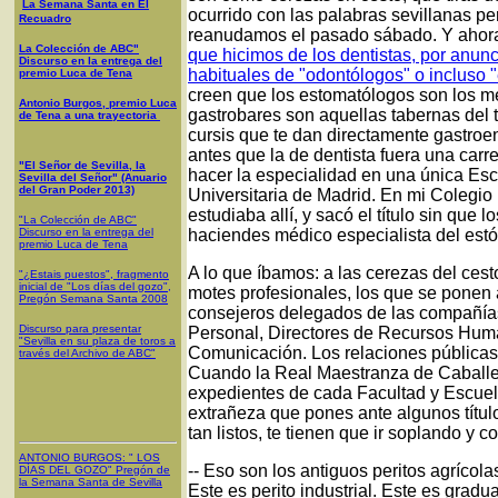
La Semana Santa en El
ocurrido con las palabras sevillanas p
Recuadro
reanudamos el pasado sábado. Y ahora
La Colección de ABC"
que hicimos de los dentistas, por anun
Discurso en la entrega del
habituales de "odontólogos" o incluso 
premio Luca de Tena
creen que los estomatólogos son los m
Antonio Burgos, premio Luca
gastrobares son aquellas tabernas del 
de Tena a una trayectoria
cursis que te dan directamente gastroe
antes que la de dentista fuera una carre
"El Señor de Sevilla, la
hacer la especialidad en una única Es
Sevilla del Señor" (Anuario
del Gran Poder 2013)
Universitaria de Madrid. En mi Colegi
estudiaba allí, y sacó el título sin qu
"La Colección de ABC"
Discurso en la entrega del
haciendes médico especialista del estó
premio Luca de Tena
A lo que íbamos: a las cerezas del cesto
"¿Estais puestos", fragmento
inicial de "Los días del gozo",
motes profesionales, los que se ponen 
Pregón Semana Santa 2008
consejeros delegados de las compañías
Discurso para presentar
Personal, Directores de Recursos Huma
"Sevilla en su plaza de toros a
Comunicación. Los relaciones públicas,
través del Archivo de ABC"
Cuando la Real Maestranza de Caballer
expedientes de cada Facultad y Escuela 
extrañeza que pones ante algunos títul
tan listos, te tienen que ir soplando y 
ANTONIO BURGOS
: "
LOS
-- Eso son los antiguos peritos agrícol
DÍAS DEL GOZO
"
Pregón de
la Semana Santa
de Sevilla
Este es perito industrial. Este es gradu