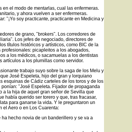
 en el modo de mentarlas, cual las enfermeras.
itario, y ahora vuelven a ser enfermeras.
: "¡Yo soy practicante, practicante en Medicina y
edores de grano, "brokers". Los corredores de
liaria". Los jefes de negociado, directores de
os títulos históricos y artísticos, como BIC de la
 profesionales: picapleitos a los abogados,
nos a los médicos, o sacamuelas a los dentistas
 artículos a los plumillas como servidor.
ionante trabajo suyo sobre la saga de los Melu y
que José Espeleta, hijo del gran y lorquiano
s esquinas de Cádiz carteles de los toros y de los
que ponían: "José Espeleta. Fijador de propaganda
 a la hija de aquel gran señor de Sevilla que
abía querido ser torero y que, tras fracasar,
plata para ganarse la vida. Y le preguntaron un
en el Aero o en Los Cuarenta:
se ha hecho novia de un banderillero y se va a