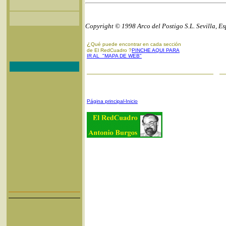
Copyright © 1998 Arco del Postigo S.L. Sevilla, E
¿
Qué puede encontrar en cada sección
de El RedCuadro ?
PINCHE AQUI PARA
IR AL "MAPA DE WEB"
Página principal-Inicio