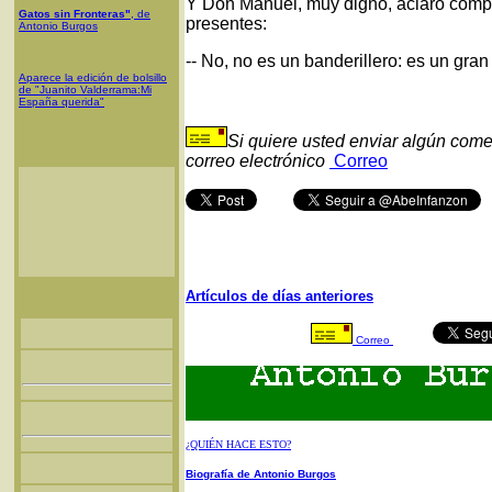
Y Don Manuel, muy digno, aclaró comp
Gatos sin Fronteras"
, de
presentes:
Antonio Burgos
-- No, no es un banderillero: es un gran 
Aparece la edición de bolsillo
de "Juanito Valderrama:Mi
España querida"
Si quiere usted enviar algún come
correo electrónico
Correo
Artículos de días anteriores
Correo
¿QUIÉN HACE ESTO?
Biografía de Antonio Burgos