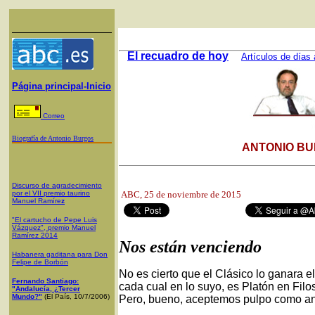
El recuadro de hoy
Artículos de días 
Página principal-Inicio
Correo
Biografía de Antonio Burgos
ANTONIO BU
Discurso de agradecimiento
por el VII premio taurino
ABC
, 25 de noviembre de 2015
Manuel Ramíre
z
"El cartucho de Pepe Luis
Vázquez", premio Manuel
Ramírez 2014
Nos están venciendo
Habanera gaditana para Don
Felipe de Borbón
No es cierto que el Clásico lo ganara e
Fernando Santiago:
cada cual en lo suyo, es Platón en Filo
"Andalucía, ¿Tercer
Mundo?"
(El País, 10/7/2006)
Pero, bueno, aceptemos pulpo como an