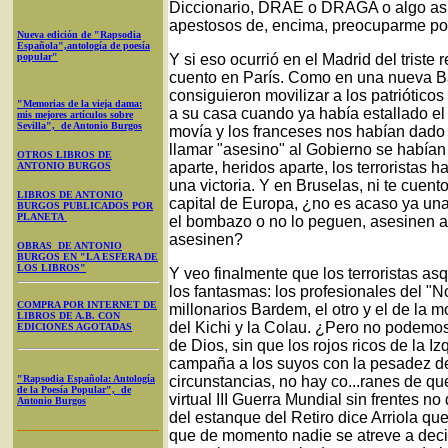
Diccionario, DRAE o DRAGA o algo así,
apestosos de, encima, preocuparme por 
Nueva edición de "Rapsodia
Española",antología de poesía
popular"
Y si eso ocurrió en el Madrid del triste
cuento en París. Como en una nueva Bat
consiguieron movilizar a los patrióticos 
"Memorias de la vieja dama:
a su casa cuando ya había estallado el 
mis mejores artículos sobre
Sevilla", de Antonio Burgos
movía y los franceses nos habían dado 
llamar "asesino" al Gobierno se habían
OTROS LIBROS DE
aparte, heridos aparte, los terroristas 
ANTONIO BURGOS
una victoria. Y en Bruselas, ni te cuen
LIBROS DE ANTONIO
capital de Europa, ¿no es acaso ya una
BURGOS PUBLICADOS POR
PLANETA
el bombazo o no lo peguen, asesinen a
asesinen?
OBRAS DE ANTONIO
BURGOS EN "LA ESFERA DE
LOS LIBROS"
Y veo finalmente que los terroristas a
los fantasmas: los profesionales del "
COMPRA POR INTERNET DE
millonarios Bardem, el otro y el de la 
LIBROS DE A.B. CON
del Kichi y la Colau. ¿Pero no podemos
EDICIONES AGOTADAS
de Dios, sin que los rojos ricos de la I
campaña a los suyos con la pesadez del
"Rapsodia Española: Antología
circunstancias, no hay co...ranes de 
de la Poesía Popular", de
virtual III Guerra Mundial sin frentes n
Antonio Burgos
del estanque del Retiro dice Arriola q
que de momento nadie se atreve a deci