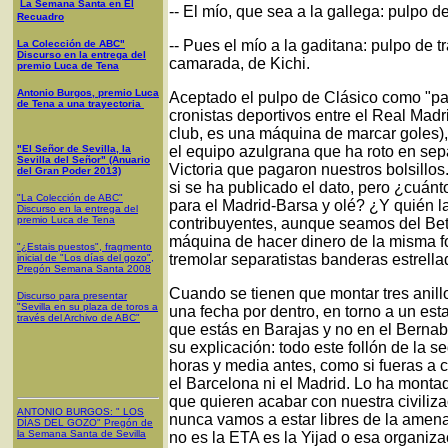
La Semana Santa en El
-- El mío, que sea a la gallega: pulpo de
Recuadro
-- Pues el mío a la gaditana: pulpo de t
La Colección de ABC"
Discurso en la entrega del
camarada, de Kichi.
premio Luca de Tena
Antonio Burgos, premio Luca
Aceptado el pulpo de Clásico como "pa
de Tena a una trayectoria
cronistas deportivos entre el Real Madr
club, es una máquina de marcar goles),
"El Señor de Sevilla, la
el equipo azulgrana que ha roto en separ
Sevilla del Señor" (Anuario
Victoria que pagaron nuestros bolsillo
del Gran Poder 2013)
si se ha publicado el dato, pero ¿cuán
"La Colección de ABC"
para el Madrid-Barsa y olé? ¿Y quién 
Discurso en la entrega del
premio Luca de Tena
contribuyentes, aunque seamos del Beti
máquina de hacer dinero de la misma f
"¿Estais puestos", fragmento
tremolar separatistas banderas estrell
inicial de "Los días del gozo",
Pregón Semana Santa 2008
Cuando se tienen que montar tres anillo
Discurso para presentar
"Sevilla en su plaza de toros a
una fecha por dentro, en torno a un esta
través del Archivo de ABC"
que estás en Barajas y no en el Bernab
su explicación: todo este follón de la 
horas y media antes, como si fueras a 
el Barcelona ni el Madrid. Lo ha monta
que quieren acabar con nuestra civiliz
ANTONIO BURGOS
: "
LOS
nunca vamos a estar libres de la ame
DÍAS DEL GOZO
"
Pregón de
la Semana Santa
de Sevilla
no es la ETA es la Yijad o esa organiz