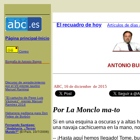
El recuadro de hoy
Artículos de días 
Página principal-Inicio
Correo
Biografía de Antonio Burgos
ANTONIO BU
Discurso de agradecimiento
por el VII premio taurino
ABC
, 16 de diciembre de 2015
Manuel Ramíre
z
"El cartucho de Pepe Luis
Vázquez", premio Manuel
Ramírez 2014
Por La Monclo ma-to
Habanera gaditana para Don
Felipe de Borbón
Si en una esquina a oscuras y a altas h
Fernando Santiago:
una navaja cachicuerna en la mano, no
"Andalucía, ¿Tercer
Mundo?"
(El País, 10/7/2006)
-- ¡Hasta aquí hemos llegado! Tome, bu