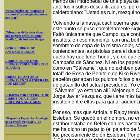
menos del Hidropedal de una playa de 
ante los insultos descalificadores, per
Nueva edición de "Rapsodia
calderoniano: "Usted es ruin, mezquino
Española",antología de poesía
popular"
Volviendo a la navaja cachicuerna que u
este punto se puso completamente siglo 
"Memorias de la vieja dama:
Faltó únicamente que Campo, que conte
mis mejores artículos sobre
insultos, en ese momento, con una berli
Sevilla", de Antonio Burgos
sombrero de copa de la misma color, sac
OTROS LIBROS DE
contendientes las pistolas para el duelo
ANTONIO BURGOS
duelo hay que tener honor, y creo que 
LIBROS DE ANTONIO
Campaña de Sánchez. Ni en los papeles
BURGOS PUBLICADOS POR
como en "Sálvame", que no exhiben pap
PLANETA
total" de Rosa de Benito o de Kiko Ri
OBRAS DE ANTONIO
papelón ganaban los pulcros folios pla
BURGOS EN "LA ESFERA DE
LOS LIBROS"
de gusanillo del actual presidente. Yo 
"Sálvame" ya estaban allí. Mejor que 
COMPRA POR INTERNET DE
Jorge Javier Vázquez, que tiene más ta
LIBROS DE A.B. CON
insulten entre ellos para ganar audienc
EDICIONES AGOTADAS
Por eso, más que Arriola, a Rajoy tení
Esteban. Se quedó en el nombre, no en 
"Rapsodia Española: Antología
de la Poesía Popular", de
estribor estaba en Belén con los pasto
Antonio Burgos
me ha dicho un pajarito (el pajarito d
fue precisamente Belén Esteban. Por es