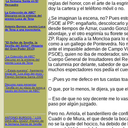
La Semana Santa en El
reglas del honor, con el arte de la esgr
Recuadro
doy la cartera y el teléfono móvil o no.
La Colección de ABC"
Discurso en la entrega del
¿Se imaginan la escena, no? Pues estoy
premio Luca de Tena
PSOE al PP: engañarlo, descolocarlo y 
Antonio Burgos, premio Luca
desde tiempos de Aznar, cuando Gonzále
de Tena a una trayectoria
abordaje, y el otro esgrimía su florete 
ZP. Rajoy acudía a la Moncloa para lo
"El Señor de Sevilla, la
como a un gallego de Pontevedra. No me
Sevilla del Señor" (Anuario
ante el impasible ademán de Campo Vid
del Gran Poder 2013)
PSOE), quien no iba de moderador, si
"La Colección de ABC"
Cuerpo General de Insultadores del Rein
Discurso en la entrega del
premio Luca de Tena
la calumnia por delante, sabedor de que
muchos espectadores nos pedía el cuer
"¿Estais puestos", fragmento
inicial de "Los días del gozo",
Pregón Semana Santa 2008
-- ¡Pues yo me defeco en tus castas toa
Discurso para presentar
"Sevilla en su plaza de toros a
O que, por lo menos, le dijera, ya que e
través del Archivo de ABC"
-- Eso de que no soy decente me lo vas a
paso por algún juzgado.
Pero no. Arriola, el banderillero de co
ANTONIO BURGOS
: "
LOS
Cuadri o de Miura, el que desde la boca
DÍAS DEL GOZO
"
Pregón de
no se la quite del hocico, ha debido de
la Semana Santa
de Sevilla