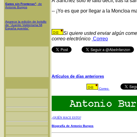
A Sánchez sólo le faltó decir, tras la s
Gatos sin Fronteras"
, de
Antonio Burgos
-- ¡Yo es que por llegar a la Moncloa ma
Aparece la edición de bolsillo
de "Juanito Valderrama:Mi
España querida"
Si quiere usted enviar algún come
correo electrónico
Correo
Artículos de días anteriores
Correo
¿QUIÉN HACE ESTO?
Biografía de Antonio Burgos