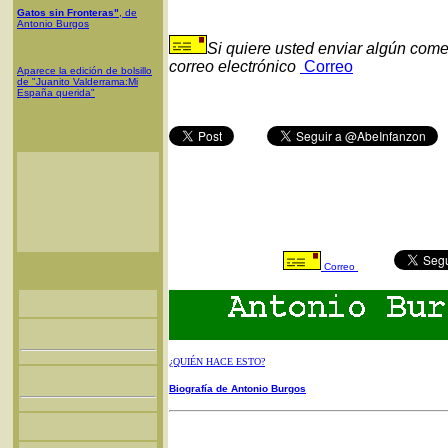
Gatos sin Fronteras"
, de
Antonio Burgos
Si quiere usted enviar algún come
correo electrónico
Correo
Aparece la edición de bolsillo
de "Juanito Valderrama:Mi
España querida"
Correo
¿QUIÉN HACE ESTO?
Biografía de Antonio Burgos