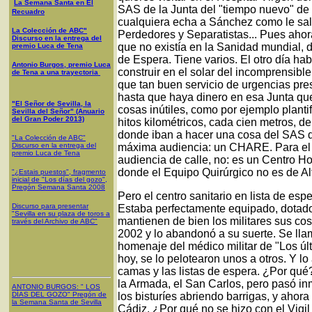
La Semana Santa en El
SAS de la Junta del "tiempo nuevo" de
Recuadro
cualquiera echa a Sánchez como le sal
La Colección de ABC"
Perdedores y Separatistas... Pues ahor
Discurso en la entrega del
que no existía en la Sanidad mundial, d
premio Luca de Tena
de Espera. Tiene varios. El otro día ha
Antonio Burgos, premio Luca
construir en el solar del incomprensib
de Tena a una trayectoria
que tan buen servicio de urgencias pres
hasta que haya dinero en esa Junta que
"El Señor de Sevilla, la
cosas inútiles, como por ejemplo planti
Sevilla del Señor" (Anuario
del Gran Poder 2013)
hitos kilométricos, cada cien metros, d
donde iban a hacer una cosa del SAS 
"La Colección de ABC"
Discurso en la entrega del
máxima audiencia: un CHARE. Para el S
premio Luca de Tena
audiencia de calle, no: es un Centro Ho
donde el Equipo Quirúrgico no es de Al
"¿Estais puestos", fragmento
inicial de "Los días del gozo",
Pregón Semana Santa 2008
Pero el centro sanitario en lista de esp
Discurso para presentar
Estaba perfectamente equipado, dotado
"Sevilla en su plaza de toros a
mantienen de bien los militares sus cos
través del Archivo de ABC"
2002 y lo abandonó a su suerte. Se lla
homenaje del médico militar de "Los últ
hoy, se lo pelotearon unos a otros. Y lo
camas y las listas de espera. ¿Por qué
la Armada, el San Carlos, pero pasó i
ANTONIO BURGOS
: "
LOS
DÍAS DEL GOZO
"
Pregón de
los bisturíes abriendo barrigas, y ahora
la Semana Santa
de Sevilla
Cádiz. ¿Por qué no se hizo con el Vigi