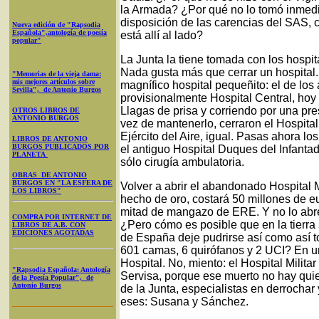
la Armada? ¿Por qué no lo tomó inmedi
disposición de las carencias del SAS,
Nueva edición de "Rapsodia
Española",antología de poesía
está allí al lado?
popular"
La Junta la tiene tomada con los hospita
Nada gusta más que cerrar un hospital.
"Memorias de la vieja dama:
mis mejores artículos sobre
magnífico hospital pequeñito: el de los
Sevilla", de Antonio Burgos
provisionalmente Hospital Central, ho
Llagas de prisa y corriendo por una pr
OTROS LIBROS DE
ANTONIO BURGOS
vez de mantenerlo, cerraron el Hospital
Ejército del Aire, igual. Pasas ahora l
LIBROS DE ANTONIO
BURGOS PUBLICADOS POR
el antiguo Hospital Duques del Infanta
PLANETA
sólo cirugía ambulatoria.
OBRAS DE ANTONIO
BURGOS EN "LA ESFERA DE
Volver a abrir el abandonado Hospital 
LOS LIBROS"
hecho de oro, costará 50 millones de eur
mitad de mangazo de ERE. Y no lo abre
COMPRA POR INTERNET DE
¿Pero cómo es posible que en la tierra
LIBROS DE A.B. CON
EDICIONES AGOTADAS
de España deje pudrirse así como así to
601 camas, 6 quirófanos y 2 UCI? En un
Hospital. No, miento: el Hospital Milita
"Rapsodia Española: Antología
Servisa, porque ese muerto no hay quie
de la Poesía Popular", de
Antonio Burgos
de la Junta, especialistas en derrochar 
eses: Susana y Sánchez.