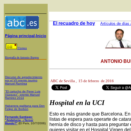
El recuadro de hoy
Artículos de días 
Página principal-Inicio
Correo
Biografía de Antonio Burgos
ANTONIO BU
Discurso de agradecimiento
por el VII premio taurino
ABC de Sevilla
, 15 de febrero de 2016
Manuel Ramíre
z
"El cartucho de Pepe Luis
Vázquez", premio Manuel
Ramírez 2014
Hospital en la UCI
Habanera gaditana para Don
Felipe de Borbón
Esto es más grande que Barcelona. En 
Fernando Santiago:
listas de espera para operarte de catara
"Andalucía, ¿Tercer
Mundo?"
(El País, 10/7/2006)
hernia de disco y hasta para preguntar
quieres visitar en el Hospital Virgen d