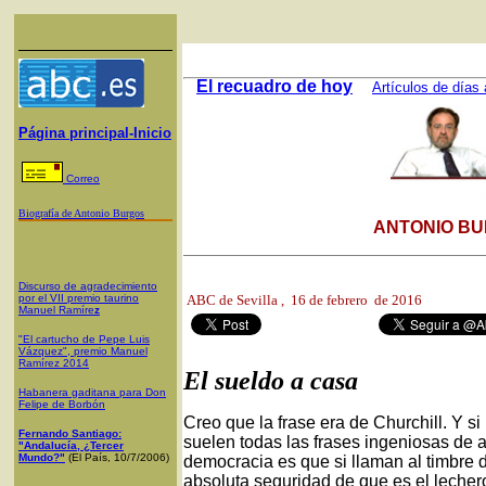
El recuadro de hoy
Artículos de días 
Página principal-Inicio
Correo
Biografía de Antonio Burgos
ANTONIO BU
Discurso de agradecimiento
por el VII premio taurino
ABC de Sevilla
, 16 de febrero de 2016
Manuel Ramíre
z
"El cartucho de Pepe Luis
Vázquez", premio Manuel
Ramírez 2014
El sueldo a casa
Habanera gaditana para Don
Felipe de Borbón
Creo que la frase era de Churchill. Y si 
Fernando Santiago:
suelen todas las frases ingeniosas de 
"Andalucía, ¿Tercer
Mundo?"
(El País, 10/7/2006)
democracia es que si llaman al timbre d
absoluta seguridad de que es el lechero