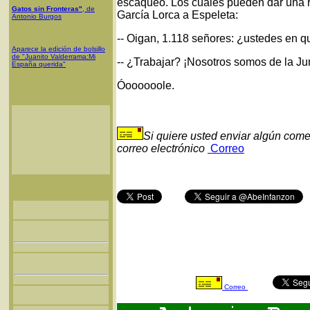
escaqueo. Los cuales pueden dar una re
Gatos sin Fronteras"
, de
García Lorca a Espeleta:
Antonio Burgos
-- Oigan, 1.118 señores: ¿ustedes en q
Aparece la edición de bolsillo
de "Juanito Valderrama:Mi
-- ¿Trabajar? ¡Nosotros somos de la Ju
España querida"
Óoooooole.
Si quiere usted enviar algún come
correo electrónico
Correo
Correo