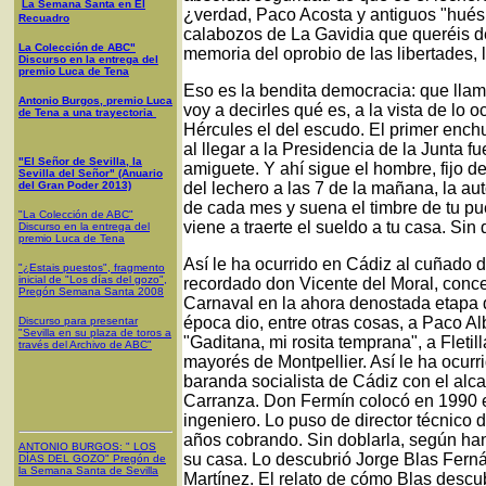
La Semana Santa en El
¿verdad, Paco Acosta y antiguos "huésp
Recuadro
calabozos de La Gavidia que queréis de
La Colección de ABC"
memoria del oprobio de las libertades,
Discurso en la entrega del
premio Luca de Tena
Eso es la bendita democracia: que llame
Antonio Burgos, premio Luca
voy a decirles qué es, a la vista de lo o
de Tena a una trayectoria
Hércules el del escudo. El primer ench
al llegar a la Presidencia de la Junta 
"El Señor de Sevilla, la
amiguete. Y ahí sigue el hombre, fijo de
Sevilla del Señor" (Anuario
del Gran Poder 2013)
del lechero a las 7 de la mañana, la au
de cada mes y suena el timbre de tu pue
"La Colección de ABC"
viene a traerte el sueldo a tu casa. Sin 
Discurso en la entrega del
premio Luca de Tena
Así le ha ocurrido en Cádiz al cuñado d
"¿Estais puestos", fragmento
inicial de "Los días del gozo",
recordado don Vicente del Moral, concej
Pregón Semana Santa 2008
Carnaval en la ahora denostada etapa d
época dio, entre otras cosas, a Paco Alb
Discurso para presentar
"Sevilla en su plaza de toros a
"Gaditana, mi rosita temprana", a Fletill
través del Archivo de ABC"
mayorés de Montpellier. Así le ha ocurr
baranda socialista de Cádiz con el alc
Carranza. Don Fermín colocó en 1990 
ingeniero. Lo puso de director técnico
años cobrando. Sin doblarla, según han
ANTONIO BURGOS
: "
LOS
su casa. Lo descubrió Jorge Blas Ferná
DÍAS DEL GOZO
"
Pregón de
la Semana Santa
de Sevilla
Martínez. El relato de cómo Blas descub