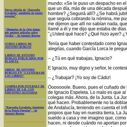
mundo: «Se le puso un despacho en el e
que un día, más de una década después
Nueva edición de "Rapsodia
hombre? ¿Seguirá allí? ¿Se habrá jubi
Española",antología de poesía
popular"
que seguía cobrando la nómina, me pus
me dijeron que allí no sabían nada, qu
llamé a él y me dijo que estaba de días
"Memorias de la vieja dama:
mis mejores artículos sobre
"¿Usted qué hace? ¿Qué hizo ayer? ¿Y 
Sevilla", de Antonio Burgos
Tenía que haber contestado como Ignacio 
OTROS LIBROS DE
ANTONIO BURGOS
alegrías, cuando García Lorca le pregunt
LIBROS DE ANTONIO
-- ¿Tú en qué trabajas, Ignacio?
BURGOS PUBLICADOS POR
PLANETA
E Ignacio, muy digno y señor, le contes
OBRAS DE ANTONIO
BURGOS EN "LA ESFERA DE
LOS LIBROS"
-- ¿Trabajar? ¡Yo soy de Cádiz!
COMPRA POR INTERNET DE
Óoooooole. Bueno, pues el cuñado de 
LIBROS DE A.B. CON
de Ignacio Espeleta. Lo malo es que al
EDICIONES AGOTADAS
colegas más. Ahora, de la Junta. La Jun
qué hacen. Probablemente no la dobla
de Andalucía, teniendo en cuenta el infi
"Rapsodia Española: Antología
de la Poesía Popular", de
propios que hay en nuestra tierra. La J
Antonio Burgos
sueldo a casa y me imagino que, como 
hacen, ni desde cuándo no aportan por su