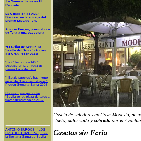
La Semana Santa en El
Recuadro
La Colección de ABC"
Discurso en la entrega del
premio Luca de Tena
Antonio Burgos, premio Luca
de Tena a una trayectoria
"El Señor de Sevilla, la
Sevilla del Señor" (Anuario
del Gran Poder 2013)
"La Colección de ABC"
Discurso en la entrega del
premio Luca de Tena
"¿Estais puestos", fragmento
inicial de "Los días del gozo",
Pregón Semana Santa 2008
Discurso para presentar
"Sevilla en su plaza de toros a
través del Archivo de ABC"
Caseta de veladores en Casa Modesto, ocupa
Cueto, autorizada
y cobrada
por el Ayuntam
ANTONIO BURGOS
: "
LOS
Casetas sin Feria
DÍAS DEL GOZO
"
Pregón de
la Semana Santa
de Sevilla