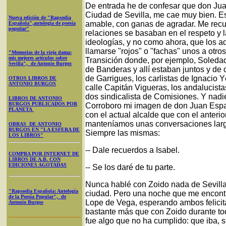
De entrada he de confesar que don Juan
Ciudad de Sevilla, me cae muy bien. Es
Nueva edición de "Rapsodia
amable, con ganas de agradar. Me recue
Española",antología de poesía
popular"
relaciones se basaban en el respeto y l
ideologías, y no como ahora, que los 
llamarse "rojos" o "fachas" unos a otro
"Memorias de la vieja dama:
mis mejores artículos sobre
Transición donde, por ejemplo, Soledad
Sevilla", de Antonio Burgos
de Banderas y allí estaban juntos y de c
de Garrigues, los carlistas de Ignacio Y
OTROS LIBROS DE
ANTONIO BURGOS
calle Capitán Vigueras, los andalucist
dos sindicalista de Comisiones. Y nadie
LIBROS DE ANTONIO
BURGOS PUBLICADOS POR
Corroboro mi imagen de don Juan Espa
PLANETA
con el actual alcalde que con el anter
manteníamos unas conversaciones larguíi
OBRAS DE ANTONIO
BURGOS EN "LA ESFERA DE
Siempre las mismas:
LOS LIBROS"
-- Dale recuerdos a Isabel.
COMPRA POR INTERNET DE
LIBROS DE A.B. CON
EDICIONES AGOTADAS
-- Se los daré de tu parte.
Nunca hablé con Zoido nada de Sevilla,
"Rapsodia Española: Antología
ciudad. Pero una noche que me encontr
de la Poesía Popular", de
Lope de Vega, esperando ambos felicitar
Antonio Burgos
bastante más que con Zoido durante to
fue algo que no ha cumplido: que iba, s