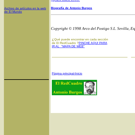
Biografía de Antonio Burgos
Archivo de artículos en la web
de El Mundo
Copyright © 1998 Arco del Postigo S.L. Sevilla, E
¿
Qué puede encontrar en cada sección
de El RedCuadro ?
PINCHE AQUI PARA
IR AL "MAPA DE WEB"
Página principal-Inicio