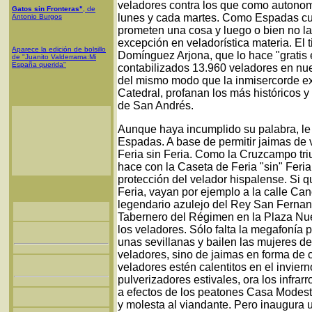
veladores contra los que como autonom
Gatos sin Fronteras"
, de
lunes y cada martes. Como Espadas cum
Antonio Burgos
prometen una cosa y luego o bien no la
excepción en veladorística materia. El t
Aparece la edición de bolsillo
Domínguez Arjona, que lo hace "gratis et
de "Juanito Valderrama:Mi
España querida"
contabilizados 13.960 veladores en nu
del mismo modo que la inmisercorde expo
Catedral, profanan los más históricos 
de San Andrés.
Aunque haya incumplido su palabra, le 
Espadas. A base de permitir jaimas de
Feria sin Feria. Como la Cruzcampo tri
hace con la Caseta de Feria "sin" Feria,
protección del velador hispalense. Si 
Feria, vayan por ejemplo a la calle Can
legendario azulejo del Rey San Fernan
Tabernero del Régimen en la Plaza Nuev
los veladores. Sólo falta la megafonía
unas sevillanas y bailen las mujeres de
veladores, sino de jaimas en forma de c
veladores estén calentitos en el invierno
pulverizadores estivales, ora los infrar
a efectos de los peatones Casa Modesto
y molesta al viandante. Pero inaugura 