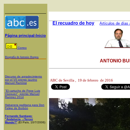
El recuadro de hoy
Artículos de días 
Página principal-Inicio
Correo
Biografía de Antonio Burgos
ANTONIO BU
Discurso de agradecimiento
por el VII premio taurino
ABC de Sevilla
, 19 de febrero de 2016
Manuel Ramíre
z
"El cartucho de Pepe Luis
Vázquez", premio Manuel
Ramírez 2014
Habanera gaditana para Don
Felipe de Borbón
Fernando Santiago:
"Andalucía, ¿Tercer
Mundo?"
(El País, 10/7/2006)