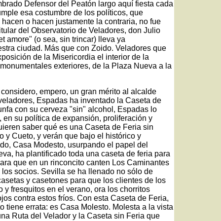
brado Defensor del Peatón largo aquí fiesta cada
ple esa costumbre de los políticos, que
 hacen o hacen justamente la contraria, no fue
itular del Observatorio de Veladores, don Julio
 amore" (o sea, sin trincar) lleva ya
estra ciudad. Más que con Zoido. Veladores que
sición de la Misericordia el interior de la
y monumentales exteriores, de la Plaza Nueva a la
considero, empero, un gran mérito al alcalde
 veladores, Espadas ha inventado la Caseta de
unfa con su cerveza "sin" alcohol, Espadas lo
 en su política de expansión, proliferación y
quieren saber qué es una Caseta de Feria sin
o y Cueto, y verán que bajo el histórico y
do, Casa Modesto, usurpando el papel del
a, ha plantificado toda una caseta de feria para
 para que en un rinconcito canten Los Caminantes
 los socios. Sevilla se ha llenado no sólo de
asetas y casetones para que los clientes de los
 y fresquitos en el verano, ora los chorritos
rojos contra estos fríos. Con esta Caseta de Feria,
 tiene errata: es Casa Molesto. Molesta a la vista
una Ruta del Velador y la Caseta sin Feria que