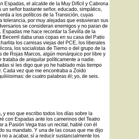
 Espadas, el alcalde de la Muy Difícil y Cabrona
 un señor bastante señor, educado, simpático,
rda a los políticos de la Transición, cuyas
a tolerancia, por muy alejadas que estuvieran sus
adversarios se consideran enemigos y no paran de
s. Espadas me hace recordar la Sevilla de la
 Becerril daba unas copas en su casa del Patio
harlita los camisas viejas del PCE, los liberales
écora, los socialistas de Tierno o del grupo de la
as de Rojas Marcos, algún monárquico por libre y
 trataba de aniquilar políticamente a nadie.
das si les digo que yo he hablado más tiempo
ior. Cada vez que me encontraba a Zoido
iiisimas: de cuatro palabras él; yo, de seis.
 y eso que escribo todos los días sobre la
é con Espadas ante los camerinos del Teatro
 a Pasión Vega tras un recital, hablé con él
do su mandato. Y una de las cosas que me dijo
i no a acabar, sí a reducir sustancialmente los