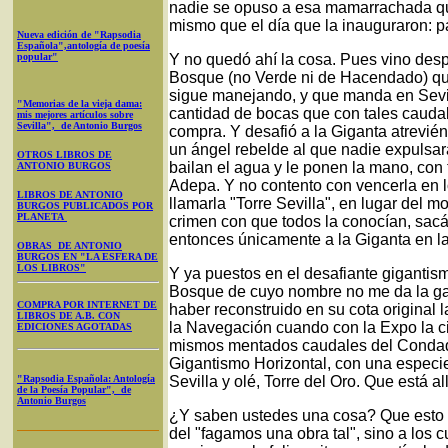
nadie se opuso a esa mamarrachada qu
mismo que el día que la inauguraron
Nueva edición de "Rapsodia
Española",antología de poesía
popular"
Y no quedó ahí la cosa. Pues vino desp
Bosque (no Verde ni de Hacendado) qu
sigue manejando, y que manda en Sevil
"Memorias de la vieja dama:
cantidad de bocas que con tales caudal
mis mejores artículos sobre
Sevilla", de Antonio Burgos
compra. Y desafió a la Giganta atrevién
un ángel rebelde al que nadie expulsara
OTROS LIBROS DE
bailan el agua y le ponen la mano, co
ANTONIO BURGOS
Adepa. Y no contento con vencerla en lo
LIBROS DE ANTONIO
llamarla "Torre Sevilla", en lugar del mo
BURGOS PUBLICADOS POR
PLANETA
crimen con que todos la conocían, sacán
entonces únicamente a la Giganta en la
OBRAS DE ANTONIO
BURGOS EN "LA ESFERA DE
LOS LIBROS"
Y ya puestos en el desafiante gigantis
Bosque de cuyo nombre no me da la ga
COMPRA POR INTERNET DE
haber reconstruido en su cota original
LIBROS DE A.B. CON
la Navegación cuando con la Expo la ci
EDICIONES AGOTADAS
mismos mentados caudales del Condado
Gigantismo Horizontal, con una especi
"Rapsodia Española: Antología
Sevilla y olé, Torre del Oro. Que está all
de la Poesía Popular", de
Antonio Burgos
¿Y saben ustedes una cosa? Que esto e
del "fagamos una obra tal", sino a los