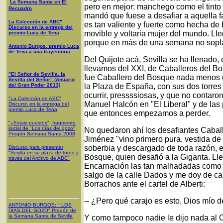
La Semana Santa en El
pero en mejor: manchego como el tinto 
Recuadro
mandó que fuese a desafiar a aquella f
La Colección de ABC"
es tan valiente y fuerte como hecha de
Discurso en la entrega del
movible y voltaria mujer del mundo. Lleg
premio Luca de Tena
porque en más de una semana no soplar
Antonio Burgos, premio Luca
de Tena a una trayectoria
Del Quijote acá, Sevilla se ha llenado,
llevamos del XXI, de Caballeros del B
"El Señor de Sevilla, la
fue Caballero del Bosque nada menos q
Sevilla del Señor" (Anuario
del Gran Poder 2013)
la Plaza de España, con sus dos torres
ocurrir, pressssiosas, y que no contar
"La Colección de ABC"
Manuel Halcón en "El Liberal" y de la
Discurso en la entrega del
premio Luca de Tena
que entonces empezamos a perder.
"¿Estais puestos", fragmento
inicial de "Los días del gozo",
No quedaron ahí los desafiantes Cabal
Pregón Semana Santa 2008
Jiménez "vino primero pura, vestida de
soberbia y descargado de toda razón, e
Discurso para presentar
"Sevilla en su plaza de toros a
Bosque, quien desafió a la Giganta. Lle
través del Archivo de ABC"
Encarnación las tan malhadadas como c
salgo de la calle Dados y me doy de ca
Borrachos ante el cartel de Alberti:
-- ¿Pero qué carajo es esto, Dios mío 
ANTONIO BURGOS
: "
LOS
DÍAS DEL GOZO
"
Pregón de
la Semana Santa
de Sevilla
Y como tampoco nadie le dijo nada al 