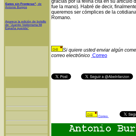
gracias por la felina cita en su artícul
Gatos sin Fronteras"
, de
fue la mano). Habré de decir, finalmen
Antonio Burgos
queremos ser cómplices de la cotidiana
Romano.
Aparece la edición de bolsillo
de "Juanito Valderrama:Mi
España querida"
Si quiere usted enviar algún come
correo electrónico
Correo
Correo