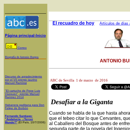
El recuadro de hoy
Artículos de días 
Página principal-Inicio
Correo
Biografía de Antonio Burgos
ANTONIO BU
Discurso de agradecimiento
por el VII premio taurino
ABC de Sevilla
1 de marzo de 2016
Manuel Ramíre
z
"El cartucho de Pepe Luis
Vázquez", premio Manuel
Ramírez 2014
Desafiar a la Giganta
Habanera gaditana para Don
Felipe de Borbón
Cuando se habla de la que hasta ahora 
Fernando Santiago:
que el tebeo citar lo que Cervantes, qu
"Andalucía, ¿Tercer
Mundo?"
(El País, 10/7/2006)
al Caballero del Bosque antes de enfren
segunda parte de la novela del Ingen