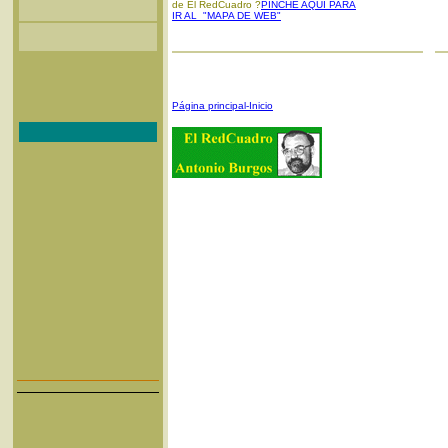
de El RedCuadro ?
PINCHE AQUI PARA
IR AL "MAPA DE WEB"
Página principal-Inicio