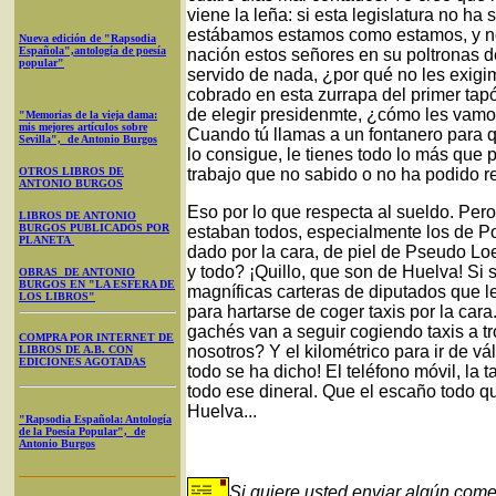
viene la leña: si esta legislatura no 
estábamos estamos como estamos, y no 
Nueva edición de "Rapsodia
Española",antología de poesía
nación estos señores en su poltronas 
popular"
servido de nada, ¿por qué no les exig
cobrado en esta zurrapa del primer tap
de elegir presidenmte, ¿cómo les vamo
"Memorias de la vieja dama:
mis mejores artículos sobre
Cuando tú llamas a un fontanero para qu
Sevilla", de Antonio Burgos
lo consigue, le tienes todo lo más que 
OTROS LIBROS DE
trabajo que no sabido o no ha podido re
ANTONIO BURGOS
Eso por lo que respecta al sueldo. Pe
LIBROS DE ANTONIO
BURGOS PUBLICADOS POR
estaban todos, especialmente los de P
PLANETA
dado por la cara, de piel de Pseudo Loe
y todo? ¡Quillo, que son de Huelva! Si 
OBRAS DE ANTONIO
BURGOS EN "LA ESFERA DE
magníficas carteras de diputados que le
LOS LIBROS"
para hartarse de coger taxis por la cara
gachés van a seguir cogiendo taxis a 
COMPRA POR INTERNET DE
nosotros? Y el kilométrico para ir de vál
LIBROS DE A.B. CON
EDICIONES AGOTADAS
todo se ha dicho! El teléfono móvil, la ta
todo ese dineral. Que el escaño todo q
Huelva...
"Rapsodia Española: Antología
de la Poesía Popular", de
Antonio Burgos
Si quiere usted enviar algún come