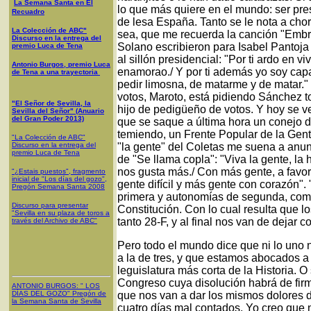
La Semana Santa en El
lo que más quiere en el mundo: ser pres
Recuadro
de lesa España. Tanto se le nota a cho
La Colección de ABC"
sea, que me recuerda la canción "Embru
Discurso en la entrega del
Solano escribieron para Isabel Pantoja
premio Luca de Tena
al sillón presidencial: "Por ti ardo en vi
Antonio Burgos, premio Luca
enamorao./ Y por ti además yo soy capa
de Tena a una trayectoria
pedir limosna, de matarme y de matar.
votos, Maroto, está pidiendo Sánchez t
"El Señor de Sevilla, la
hijo de pedigüeño de votos. Y hoy se v
Sevilla del Señor" (Anuario
del Gran Poder 2013)
que se saque a última hora un conejo 
temiendo, un Frente Popular de la Gente
"La Colección de ABC"
Discurso en la entrega del
"la gente" del Coletas me suena a anun
premio Luca de Tena
de "Se llama copla": "Viva la gente, la 
nos gusta más./ Con más gente, a favor
"¿Estais puestos", fragmento
inicial de "Los días del gozo",
gente difícil y más gente con corazón"
Pregón Semana Santa 2008
primera y autonomías de segunda, como 
Discurso para presentar
Constitución. Con lo cual resulta que l
"Sevilla en su plaza de toros a
tanto 28-F, y al final nos van de dejar
través del Archivo de ABC"
Pero todo el mundo dice que ni lo uno n
a la de tres, y que estamos abocados a
leguislatura más corta de la Historia. 
Congreso cuya disolución habrá de firm
ANTONIO BURGOS
: "
LOS
DÍAS DEL GOZO
"
Pregón de
que nos van a dar los mismos dolores 
la Semana Santa
de Sevilla
cuatro días mal contados. Yo creo que 