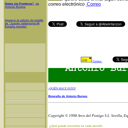
correo electrónico
Correo
Gatos sin Fronteras"
, de
Antonio Burgos
Aparece la edición de bolsillo
de "Juanito Valderrama:Mi
España querida"
Correo
¿QUIÉN HACE ESTO?
Biografía de Antonio Burgos
Copyright © 1998 Arco del Postigo S.L. Sevilla, E
¿
Qué puede encontrar en cada sección