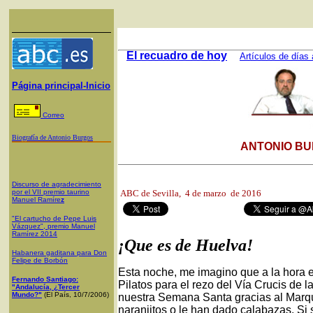
El recuadro de hoy
Artículos de días 
Página principal-Inicio
Correo
Biografía de Antonio Burgos
ANTONIO BU
Discurso de agradecimiento
por el VII premio taurino
ABC de Sevilla,
4 de marzo de 2016
Manuel Ramíre
z
"El cartucho de Pepe Luis
Vázquez", premio Manuel
Ramírez 2014
¡Que es de Huelva!
Habanera gaditana para Don
Felipe de Borbón
Esta noche, me imagino que a la hora en
Fernando Santiago:
Pilatos para el rezo del Vía Crucis de 
"Andalucía, ¿Tercer
Mundo?"
(El País, 10/7/2006)
nuestra Semana Santa gracias al Marqu
naranjitos o le han dado calabazas. Si