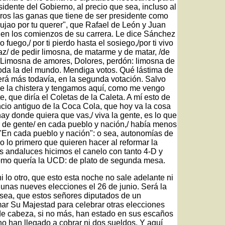
idente del Gobierno, al precio que sea, incluso al
rros las ganas que tiene de ser presidente como
jao por tu querer", que Rafael de León y Juan
 en los comienzos de su carrera. Le dice Sánchez
vo fuego,/ por ti pierdo hasta el sosiego,/por ti vivo
z/ de pedir limosna, de matarme y de matar, /de
" Limosna de amores, Dolores, perdón: limosna de
oda la del mundo. Mendiga votos. Qué lástima de
erá más todavía, en la segunda votación. Salvo
de la chistera y tengamos aquí, como me vengo
, que diría el Coletas de la Caleta. A mí esto de
cio antiguo de la Coca Cola, que hoy va la cosa
hay donde quiera que vas,/ viva la gente, es lo que
 de gente/ en cada pueblo y nación,/ había menos
. "En cada pueblo y nación": o sea, autonomías de
lo primero que quieren hacer al reformar la
os andaluces hicimos el canelo con tanto 4-D y
 como quería la UCD: de plato de segunda mesa.
i lo otro, que esto esta noche no sale adelante ni
 unas nueves elecciones el 26 de junio. Será la
O sea, que estos señores diputados de un
ar Su Majestad para celebrar otras elecciones
de cabeza, si no más, han estado en sus escaños
no han llegado a cobrar ni dos sueldos. Y aquí