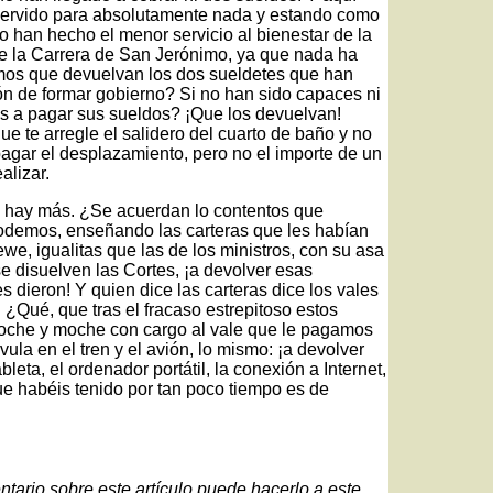
ha servido para absolutamente nada y estando como
han hecho el menor servicio al bienestar de la
de la Carrera de San Jerónimo, ya que nada ha
imos que devuelvan los dos sueldetes que han
ón de formar gobierno? Si no han sido capaces ni
s a pagar sus sueldos? ¡Que los devuelvan!
e te arregle el salidero del cuarto de baño y no
pagar el desplazamiento, pero no el importe de un
alizar.
ro hay más. ¿Se acuerdan lo contentos que
odemos, enseñando las carteras que les habían
we, igualitas que las de los ministros, con su asa
se disuelven las Cortes, ¡a devolver esas
s dieron! Y quien dice las carteras dice los vales
. ¿Qué, que tras el fracaso estrepitoso estos
troche y moche con cargo al vale que le pagamos
vula en el tren y el avión, lo mismo: ¡a devolver
bleta, el ordenador portátil, la conexión a Internet,
ue habéis tenido por tan poco tiempo es de
ntario sobre este artículo puede hacerlo a este