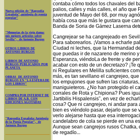
contaba cómo todos los chavales del ba
palios, calles y más calles, el año que
Nueva edición de "Rapsodia
juventud de Mayo del 68, por muy agnó
Española",antología de poesía
popular"
había cosa que más le gustara que cang
Banda de Soria de Gámez Laserna detrá
"Memorias de la vieja dama:
mis mejores artículos sobre
Cangrejear se ha cangrejeado en Sevilla
Sevilla", de Antonio Burgos
Para saborearlos. ¡Vamos a echarle pal
Ciudad ni leches, que la Hermandad de
OTROS LIBROS DE
ANTONIO BURGOS
que puedas ir de nazareno de merino y 
Esperanza, viéndoLa de frente y de per
LIBROS DE ANTONIO
acabar con esto de un decretazo? ¡Te 
BURGOS PUBLICADOS POR
PLANETA
ni Regulares en Melilla suficientes com
más, es tan sevillano el cangrejeo, que
OBRAS DE ANTONIO
BURGOS EN "LA ESFERA DE
los empujones que sufren las criaturas, 
LOS LIBROS"
maniguieteros. ¿No han protegido el ca
corrales de Rota y Chipiona? Pues igua
COMPRA POR INTERNET DE
Jartibilis Hispalensis", en vez de ech
LIBROS DE A.B. CON
EDICIONES AGOTADAS
cosa? Que ni cangrejeo, ni andar para 
bien es viéndolo pasar, dejarlo que se 
verlo alejarse hasta que esa interrogaci
"Rapsodia Española: Antología
candelabro de cola se pierde en una es
de la Poesía Popular", de
Antonio Burgos
Aunque sean cangrejos rusos Chatka, d
de regadío...