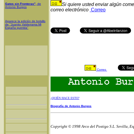
Si quiere usted enviar algún come
Gatos sin Fronteras"
, de
Antonio Burgos
correo electrónico
Correo
Aparece la edición de bolsillo
de "Juanito Valderrama:Mi
España querida"
Correo
¿QUIÉN HACE ESTO?
Biografía de Antonio Burgos
Copyright © 1998 Arco del Postigo S.L. Sevilla, E