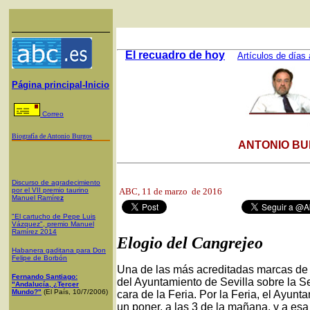
El recuadro de hoy
Artículos de días 
Página principal-Inicio
Correo
Biografía de Antonio Burgos
ANTONIO BU
Discurso de agradecimiento
por el VII premio taurino
ABC,
11 de marzo de 2016
Manuel Ramíre
z
"El cartucho de Pepe Luis
Vázquez", premio Manuel
Ramírez 2014
Elogio del Cangrejeo
Habanera gaditana para Don
Felipe de Borbón
Una de las más acreditadas marcas de
Fernando Santiago:
del Ayuntamiento de Sevilla sobre la S
"Andalucía, ¿Tercer
Mundo?"
(El País, 10/7/2006)
cara de la Feria. Por la Feria, el Ayun
un poner, a las 3 de la mañana, y a esa