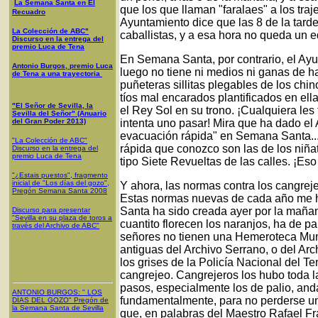
La Semana Santa en El
que los que llaman "faralaes" a los traje
Recuadro
Ayuntamiento dice que las 8 de la tard
La Colección de ABC"
caballistas, y a esa hora no queda un e
Discurso en la entrega del
premio Luca de Tena
En Semana Santa, por contrario, el Ay
Antonio Burgos, premio Luca
luego no tiene ni medios ni ganas de h
de Tena a una trayectoria
puñeteras sillitas plegables de los chino
tíos mal encarados plantificados en ell
"El Señor de Sevilla, la
el Rey Sol en su trono. ¡Cualquiera le
Sevilla del Señor" (Anuario
del Gran Poder 2013)
intenta uno pasar! Mira que ha dado el
evacuación rápida" en Semana Santa...
"La Colección de ABC"
rápida que conozco son las de los niña
Discurso en la entrega del
premio Luca de Tena
tipo Siete Revueltas de las calles. ¡Es
"¿Estais puestos", fragmento
inicial de "Los días del gozo",
Y ahora, las normas contra los cangreje
Pregón Semana Santa 2008
Estas normas nuevas de cada año me 
Santa ha sido creada ayer por la mañan
Discurso para presentar
"Sevilla en su plaza de toros a
cuantito florecen los naranjos, ha de pa
través del Archivo de ABC"
señores no tienen una Hemeroteca Muni
antiguas del Archivo Serrano, o del Ar
los grises de la Policía Nacional del T
cangrejeo. Cangrejeros los hubo toda la
pasos, especialmente los de palio, anda
ANTONIO BURGOS
: "
LOS
fundamentalmente, para no perderse un 
DÍAS DEL GOZO
"
Pregón de
la Semana Santa
de Sevilla
que, en palabras del Maestro Rafael F