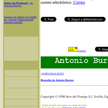
correo electrónico
Correo
Gatos sin Fronteras"
, de
Antonio Burgos
Aparece la edición de bolsillo
de "Juanito Valderrama:Mi
España querida"
Correo
¿QUIÉN HACE ESTO?
Biografía de Antonio Burgos
Copyright © 1998 Arco del Postigo S.L. Sevilla, E
¿
Qué puede encontrar en cada sección