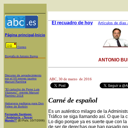
El recuadro de hoy
Artículos de días 
Página principal-Inicio
Correo
Biografía de Antonio Burgos
ANTONIO BU
Discurso de agradecimiento
por el VII premio taurino
ABC,
30 de marzo de 2016
Manuel Ramíre
z
"El cartucho de Pepe Luis
Vázquez", premio Manuel
Ramírez 2014
Carné de español
Habanera gaditana para Don
Felipe de Borbón
Es un auténtico milagro de la Administ
Fernando Santiago:
Tráfico se siga llamando así. O que la 
"Andalucía, ¿Tercer
Mundo?"
(El País, 10/7/2006)
Lo digo porque ya es suerte que con la
de ser de derechas que han pasado por