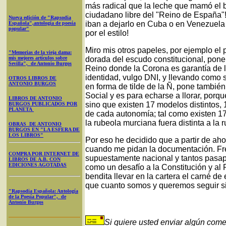
más radical que la leche que mamó el 
ciudadano libre del "Reino de España"! 
Nueva edición de "Rapsodia
iban a dejarlo en Cuba o en Venezuela 
Española",antología de poesía
popular"
por el estilo!
Miro mis otros papeles, por ejemplo el
"Memorias de la vieja dama:
mis mejores artículos sobre
dorada del escudo constitucional, pone
Sevilla", de Antonio Burgos
Reino donde la Corona es garantía de li
identidad, vulgo DNI, y llevando como 
OTROS LIBROS DE
ANTONIO BURGOS
en forma de tilde de la Ñ, pone también
Social y es para echarse a llorar, porq
LIBROS DE ANTONIO
sino que existen 17 modelos distintos, 
BURGOS PUBLICADOS POR
PLANETA
de cada autonomía; tal como existen 17
la rubeola murciana fuera distinta a la
OBRAS DE ANTONIO
BURGOS EN "LA ESFERA DE
LOS LIBROS"
Por eso he decidido que a partir de aho
cuando me pidan la documentación. Fren
COMPRA POR INTERNET DE
supuestamente nacional y tantos pasapo
LIBROS DE A.B. CON
EDICIONES AGOTADAS
como un desafío a la Constitución y al
bendita llevar en la cartera el carné
que cuanto somos y queremos seguir s
"Rapsodia Española: Antología
de la Poesía Popular", de
Antonio Burgos
Si quiere usted enviar algún come