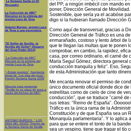
La Semana Santa en El
del PP, a ningún imbécil con mando en pl
Recuadro
poner, Dirección General de Movilidad.
La Colección de ABC"
Sostenible, que sería ya el acabóse par
Discurso en la entrega del
digo si la hubieran llamado Dirección 
premio Luca de Tena
Antonio Burgos, premio Luca
Como aquí de transversal, gracias a Di
de Tena a una trayectoria
Dirección General de Tráfico es una de 
enmarañado, costoso y lento árbol de l
"El Señor de Sevilla, la
que te llegan las multas que te ponen 
Sevilla del Señor" (Anuario
del Gran Poder 2013)
comprobar, en cambio, la rapidez, efica
casa, por correo ordinario, el carné de
"La Colección de ABC"
María Seguí Gómez, directora general d
Discurso en la entrega del
premio Luca de Tena
conducción tranquila y feliz". Eso, Segu
de esta Administración que tanto dinero
"¿Estais puestos", fragmento
inicial de "Los días del gozo",
Pregón Semana Santa 2008
Me encanta renovar el permiso de cond
único documento oficial donde dice de
Discurso para presentar
"Sevilla en su plaza de toros a
estrellitas como de cielo de cine de ve
través del Archivo de ABC"
conducción", que se traduce "carné de c
sus letras: "Reino de España". Óoooool
Tráfico es la única rama de la Administ
Constitución y de que España sea un Re
Monarquía parlamentaria". Y lo aplica a
ANTONIO BURGOS
: "
LOS
para que se entere el tonto de la band
DÍAS DEL GOZO
"
Pregón de
la Semana Santa
de Sevilla
sea un vespino, tiene que tragar el tí