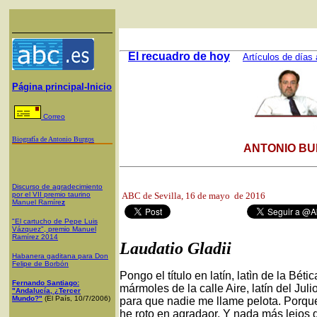
El recuadro de hoy
Artículos de días 
Página principal-Inicio
Correo
Biografía de Antonio Burgos
ANTONIO BU
Discurso de agradecimiento
por el VII premio taurino
ABC de Sevilla,
16 de mayo de 2016
Manuel Ramíre
z
"El cartucho de Pepe Luis
Vázquez", premio Manuel
Ramírez 2014
Laudatio Gladii
Habanera gaditana para Don
Felipe de Borbón
Pongo el título en latín, latìn de la Bé
Fernando Santiago:
mármoles de la calle Aire, latín del Jul
"Andalucía, ¿Tercer
Mundo?"
(El País, 10/7/2006)
para que nadie me llame pelota. Porque
he roto en agradaor. Y nada más lejos