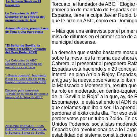
La Semana Santa en El
Torcuato, el fundador de ABC: "Elogiar e
Recuadro
primer año de mandato de Espadas como
La Colección de ABC"
Espadas, tiene la culpa Javier Rubio. L
Discurso en la entrega del
que le hizo en ABC, como era Domingo 
premio Luca de Tena
Antonio Burgos, premio Luca
-- Más que una entrevista por el prime
de Tena a una trayectoria
misa de difuntos en el primer cabo de a
municipal descanse.
"El Señor de Sevilla, la
Sevilla del Señor" (Anuario
La derecha que estaba bastante mosque
del Gran Poder 2013)
sobre la mesa, es la misma que ahora 
"La Colección de ABC"
Cabrera, al presentar al pregonero Raf
Discurso en la entrega del
premio Luca de Tena
Espadas está haciendo sin 20 concejales
intentó, en plan Arriola-Rajoy. Espadas
"¿Estais puestos", fragmento
inicial de "Los días del gozo",
antigua y la nueva observancia lo iban 
Pregón Semana Santa 2008
la Mariscada a Monteseirín, resulta que
ha roto en moderado, en centro-izquierd
Discurso para presentar
"Sevilla en su plaza de toros a
de la "Sevilla la Roja" a la que, ay, de
través del Archivo de ABC"
Espumarejo, le está saliendo el ADN de 
que creíamos que iba a ser. Ha aprendi
perdonar el éxito cada día. Por eso est
perder votos por un tubo a Zoido. En 
Unidos Podemos, socialistas moderados
ANTONIO BURGOS
: "
LOS
Espadas (no revolucionarios a lo Largo
DÍAS DEL GOZO
"
Pregón de
la Semana Santa
de Sevilla
estabilidad del sistema constitucional