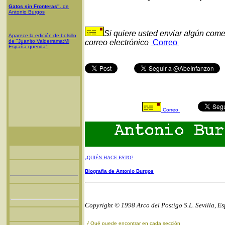
Gatos sin Fronteras"
, de
Antonio Burgos
Si quiere usted enviar algún come
Aparece la edición de bolsillo
de "Juanito Valderrama:Mi
correo electrónico
Correo
España querida"
Correo
¿QUIÉN HACE ESTO?
Biografía de Antonio Burgos
Copyright © 1998 Arco del Postigo S.L. Sevilla, E
¿
Qué puede encontrar en cada sección