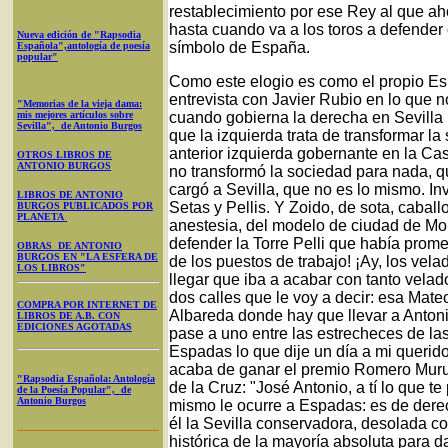
restablecimiento por ese Rey al que a
hasta cuando va a los toros a defender
Nueva edición de "Rapsodia
símbolo de España.
Española",antología de poesía
popular"
Como este elogio es como el propio Es
entrevista con Javier Rubio en lo que
"Memorias de la vieja dama:
mis mejores artículos sobre
cuando gobierna la derecha en Sevilla h
Sevilla", de Antonio Burgos
que la izquierda trata de transformar l
anterior izquierda gobernante en la Ca
OTROS LIBROS DE
ANTONIO BURGOS
no transformó la sociedad para nada, q
cargó a Sevilla, que no es lo mismo. 
LIBROS DE ANTONIO
Setas y Pellis. Y Zoido, de sota, caball
BURGOS PUBLICADOS POR
PLANETA
anestesia, del modelo de ciudad de Mo
defender la Torre Pelli que había prome
OBRAS DE ANTONIO
BURGOS EN "LA ESFERA DE
de los puestos de trabajo! ¡Ay, los ve
LOS LIBROS"
llegar que iba a acabar con tanto velad
dos calles que le voy a decir: esa Mate
COMPRA POR INTERNET DE
Albareda donde hay que llevar a Antoni
LIBROS DE A.B. CON
EDICIONES AGOTADAS
pase a uno entre las estrecheces de las 
Espadas lo que dije un día a mi querido
acaba de ganar el premio Romero Muru
"Rapsodia Española: Antología
de la Cruz: "José Antonio, a tí lo que 
de la Poesía Popular", de
Antonio Burgos
mismo le ocurre a Espadas: es de derec
él la Sevilla conservadora, desolada 
histórica de la mayoría absoluta para da