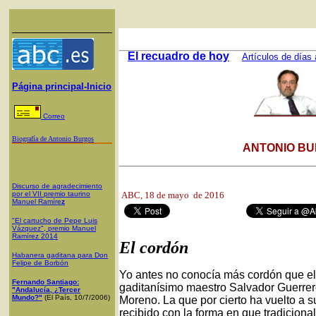
El recuadro de hoy
Artículos de días 
Página principal-Inicio
Correo
Biografía de Antonio Burgos
ANTONIO BU
Discurso de agradecimiento
por el VII premio taurino
ABC,
18 de mayo de 2016
Manuel Ramíre
z
"El cartucho de Pepe Luis
Vázquez", premio Manuel
Ramírez 2014
El cordón
Habanera gaditana para Don
Felipe de Borbón
Yo antes no conocía más cordón que el 
Fernando Santiago:
gaditanísimo maestro Salvador Guerrero,
"Andalucía, ¿Tercer
Mundo?"
(El País, 10/7/2006)
Moreno. La que por cierto ha vuelto a su
recibido con la forma en que tradiciona