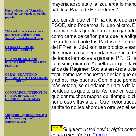
mayoría absoluta y la izquierda lo mand
habitual Pacto de Perdedores?
Nueva edición de "Rapsodia
Española",antología de poesía
popular"
Leo por ahí que el PP ha dicho que en 
PSOE, sino Podemos. Ni uno ni otro. El
las encuestas que lo dan como ganador,
"Memorias de la vieja dama:
mis mejores artículos sobre
como carne de cañón para que le apliqu
Sevilla", de Antonio Burgos
lazareto mediante los Pactos de Perde
del PP en el 26-J son sus propios votan
OTROS LIBROS DE
ANTONIO BURGOS
de semana a su segunda residencia de l
de todas formas va a ganar el PP... Sí, s
LIBROS DE ANTONIO
BURGOS PUBLICADOS POR
lo mismo, miarma. Aquella vez que Javi
PLANETA
años de Régimen Sociata en Andalucía, 
total, como las encuestas decían que el
OBRAS DE ANTONIO
BURGOS EN "LA ESFERA DE
y adiós, muy buenas. Con lo que perdie
LOS LIBROS"
más votada, se quedaron a un tris de la
perdedores que te crió. Así que en vez d
COMPRA POR INTERNET DE
que dar muchos mapas del tiempo, dicie
LIBROS DE A.B. CON
EDICIONES AGOTADAS
horroroso y lluvia tela. Que mejor queda
sanitario no les ahorquen otra vez el se
"Rapsodia Española: Antología
de la Poesía Popular", de
Antonio Burgos
Si quiere usted enviar algún come
correo electrónico
Correo