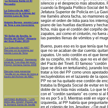
La Semana Santa en El
silencio y el desprecio más absolutos.
Recuadro
cuando la Brigada Político-Social del 
La Colección de ABC"
Jefatura Superior de Policía en La Gavi
Discurso en la entrega del
me llaméis ahora facha, so mamones qu
premio Luca de Tena
según el orden de lidia para los interr
Antonio Burgos, premio Luca
piano de las huellas dactilares y hechas
de Tena a una trayectoria
ficha, más que el cordón del corpiño d
zapatos, así como el cinturón, no fuera
"El Señor de Sevilla, la
las paredes llenas de vómitos y el mug
Sevilla del Señor" (Anuario
del Gran Poder 2013)
Bueno, pues eso es lo que tenía que ha
"La Colección de ABC"
que no se acaban de dar cuenta: quitar
Discurso en la entrega del
premio Luca de Tena
zapatos. Un solo cordón es el que tien
de su corpiño, mi niño, que no es el de
"¿Estais puestos", fragmento
inicial de "Los días del gozo",
del Pacto del Tinell. El famoso "cordón
Pregón Semana Santa 2008
(que se diría en tertulianés), jurando l
Discurso para presentar
tratar a los del PP como unos apestados
"Sevilla en su plaza de toros a
recluyéndolos en el lazareto de la op
través del Archivo de ABC"
PP no se ha quitado ese cordón de enci
trataba la Brigada Social de evitar en l
doble de la lista más votada. Lo que le
con el "cordón sanitario" es como si al
no es por 5 a 0. Mientras esté en vigor e
ANTONIO BURGOS
: "
LOS
DÍAS DEL GOZO
"
Pregón de
izquierda, al PP habría que preguntarle
la Semana Santa
de Sevilla
en el colegio de los Jesuitas: ¿De qué l