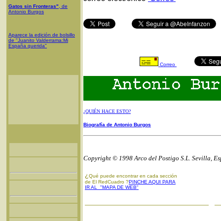
Gatos sin Fronteras"
, de
Antonio Burgos
Aparece la edición de bolsillo
de "Juanito Valderrama:Mi
España querida"
Correo
¿QUIÉN HACE ESTO?
Biografía de Antonio Burgos
Copyright © 1998 Arco del Postigo S.L. Sevilla, E
¿
Qué puede encontrar en cada sección
de El RedCuadro ?
PINCHE AQUI PARA
IR AL "MAPA DE WEB"