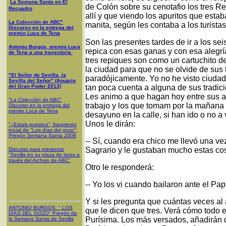
La Semana Santa en El
de Colón sobre su cenotafio los tres 
Recuadro
allí y que viendo los apuritos que est
La Colección de ABC"
manita, según les contaba a los turista
Discurso en la entrega del
premio Luca de Tena
Son las presentes tardes de ir a los sei
Antonio Burgos, premio Luca
repica con esas ganas y con esa alegría 
de Tena a una trayectoria
tres repiques son como un cartuchito de
la ciudad para que no se olvide de sus t
"El Señor de Sevilla, la
paradójicamente. Yo no he visto ciudad 
Sevilla del Señor" (Anuario
del Gran Poder 2013)
tan poca cuenta a alguna de sus tradici
Les animo a que hagan hoy entre sus a
"La Colección de ABC"
trabajo y los que tomam por la mañana a
Discurso en la entrega del
premio Luca de Tena
desayuno en la calle, si han ido o no a 
Unos le dirán:
"¿Estais puestos", fragmento
inicial de "Los días del gozo",
Pregón Semana Santa 2008
-- Sí, cuando era chico me llevó una ve
Sagrario y le gustaban mucho estas cos
Discurso para presentar
"Sevilla en su plaza de toros a
través del Archivo de ABC"
Otro le responderá:
-- Yo los vi cuando bailaron ante el Papa
Y si les pregunta que cuántas veces al 
ANTONIO BURGOS
: "
LOS
que le dicen que tres. Verá cómo todo e
DÍAS DEL GOZO
"
Pregón de
Purísima. Los más versados, añadirán q
la Semana Santa
de Sevilla