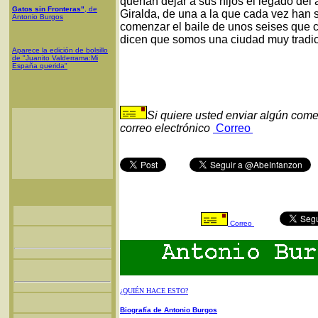
querían dejar a sus hijos el legado de
Gatos sin Fronteras"
, de
Giralda, de una a la que cada vez han 
Antonio Burgos
comenzar el baile de unos seises que 
dicen que somos una ciudad muy tradicion
Aparece la edición de bolsillo
de "Juanito Valderrama:Mi
España querida"
Si quiere usted enviar algún come
correo electrónico
Correo
Correo
¿QUIÉN HACE ESTO?
Biografía de Antonio Burgos