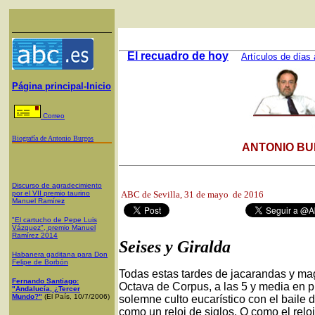
El recuadro de hoy
Artículos de días 
Página principal-Inicio
Correo
Biografía de Antonio Burgos
ANTONIO BU
Discurso de agradecimiento
por el VII premio taurino
ABC de Sevilla,
31 de mayo de 2016
Manuel Ramíre
z
"El cartucho de Pepe Luis
Vázquez", premio Manuel
Ramírez 2014
Seises y Giralda
Habanera gaditana para Don
Felipe de Borbón
Todas estas tardes de jacarandas y magn
Fernando Santiago:
Octava de Corpus, a las 5 y media en p
"Andalucía, ¿Tercer
Mundo?"
(El País, 10/7/2006)
solemne culto eucarístico con el baile 
como un reloj de siglos. O como el relo