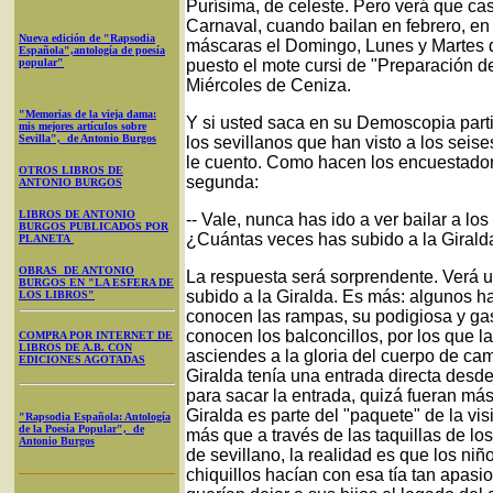
Purísima, de celeste. Pero verá que cas
Carnaval, cuando bailan en febrero, en
Nueva edición de "Rapsodia
máscaras el Domingo, Lunes y Martes d
Española",antología de poesía
popular"
puesto el mote cursi de "Preparación d
Miércoles de Ceniza.
"Memorias de la vieja dama:
Y si usted saca en su Demoscopia part
mis mejores artículos sobre
Sevilla", de Antonio Burgos
los sevillanos que han visto a los seise
le cuento. Como hacen los encuestador
OTROS LIBROS DE
segunda:
ANTONIO BURGOS
LIBROS DE ANTONIO
-- Vale, nunca has ido a ver bailar a lo
BURGOS PUBLICADOS POR
¿Cuántas veces has subido a la Girald
PLANETA
OBRAS DE ANTONIO
La respuesta será sorprendente. Verá u
BURGOS EN "LA ESFERA DE
subido a la Giralda. Es más: algunos h
LOS LIBROS"
conocen las rampas, su podigiosa y gastad
conocen los balconcillos, por los que
COMPRA POR INTERNET DE
LIBROS DE A.B. CON
asciendes a la gloria del cuerpo de ca
EDICIONES AGOTADAS
Giralda tenía una entrada directa desde 
para sacar la entrada, quizá fueran má
Giralda es parte del "paquete" de la vis
"Rapsodia Española: Antología
de la Poesía Popular", de
más que a través de las taquillas de lo
Antonio Burgos
de sevillano, la realidad es que los ni
chiquillos hacían con esa tía tan apas