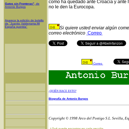
como ha quedado ante Croacia y ante Ita
Gatos sin Fronteras"
, de
no le den la Eurocopa.
Antonio Burgos
Aparece la edición de bolsillo
de "Juanito Valderrama:Mi
España querida"
Si quiere usted enviar algún come
correo electrónico
Correo
Correo
¿QUIÉN HACE ESTO?
Biografía de Antonio Burgos
Copyright © 1998 Arco del Postigo S.L. Sevilla, E
¿
Qué puede encontrar en cada sección