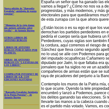
España un señor que ha ganado las el
vamos a llegar? ¿Cómo no nos va a dej
Nueva edición de "Rapsodia
progresistas, y más modernos, y más gu
Española",antología de poesía
popular"
electorales para que quedáramos mucho
de esta zurrapa con la que ahora quer
"Memorias de la vieja dama:
¿Están locos o es su ego el que los v
mis mejores artículos sobre
Sevilla", de Antonio Burgos
derrochan los partidos perdedores en 
pediría el cuerpo sería que hubiera un 
OTROS LIBROS DE
Perdedores, cuyas siglas son también 
ANTONIO BURGOS
la cordura, aquí corremos el riesgo de 
LIBROS DE ANTONIO
Sánchez que lleva como segundo apell
BURGOS PUBLICADOS POR
PLANETA
no lo usa) se alíe con Podemos para go
del imputado ocupafincas Cañamero sen
OBRAS DE ANTONIO
diputado por Jaén, lo que faltaba era q
BURGOS EN "LA ESFERA DE
LOS LIBROS"
jornalero que ha siglos no ve un azadó
compañeros de armas están que se sub
COMPRA POR INTERNET DE
raya de picadores del perjurio a la Ban
LIBROS DE A.B. CON
EDICIONES AGOTADAS
Contemplo los muros de la Patria mía
lo que ocurre. Oyendo la tele propied
"Rapsodia Española: Antología
encumbró y lanzó a Podemos, parece c
de la Poesía Popular", de
los delitos ganando las elecciones. Si 
Antonio Burgos
llevarte las manos a la cabeza cuando 
es el partido más votado. Vamos, es co