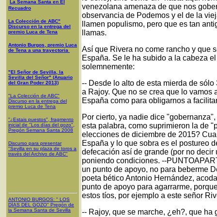
La Semana Santa en El
venezolana amenaza de que nos gobern
Recuadro
observancia de Podemos y el de la viej
La Colección de ABC"
llamen populismo, pero que es tan anti
Discurso en la entrega del
llamas.
premio Luca de Tena
Antonio Burgos, premio Luca
Así que Rivera no come rancho y que se
de Tena a una trayectoria
España. Se le ha subido a la cabeza el
solemnemente:
"El Señor de Sevilla, la
Sevilla del Señor" (Anuario
-- Desde lo alto de esta mierda de sólo
del Gran Poder 2013)
a Rajoy. Que no se crea que lo vamos a
"La Colección de ABC"
España como para obligarnos a facilita
Discurso en la entrega del
premio Luca de Tena
Por cierto, ya nadie dice "gobernanza",
"¿Estais puestos", fragmento
esta palabra, como suprimieron la de "
inicial de "Los días del gozo",
Pregón Semana Santa 2008
elecciones de diciembre de 2015? Cuan
España y lo que sobra es el postureo d
Discurso para presentar
"Sevilla en su plaza de toros a
defecación así de grande (por no decir
través del Archivo de ABC"
poniendo condiciones. --PUNTOAPART
un punto de apoyo, no para beberme D
poeta bético Antonio Hernández, acoda
punto de apoyo para agarrarme, porque 
estos tíos, por ejemplo a este señor Riv
ANTONIO BURGOS
: "
LOS
DÍAS DEL GOZO
"
Pregón de
la Semana Santa
de Sevilla
-- Rajoy, que se marche, ¿eh?, que ha