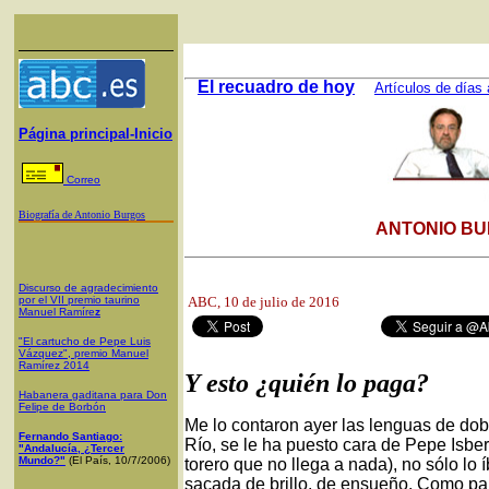
El recuadro de hoy
Artículos de días 
Página principal-Inicio
Correo
Biografía de Antonio Burgos
ANTONIO BU
Discurso de agradecimiento
por el VII premio taurino
ABC,
10 de julio de 2016
Manuel Ramíre
z
"El cartucho de Pepe Luis
Vázquez", premio Manuel
Ramírez 2014
Y esto ¿quién lo paga?
Habanera gaditana para Don
Felipe de Borbón
Me lo contaron ayer las lenguas de dobl
Fernando Santiago:
Río, se le ha puesto cara de Pepe Isbe
"Andalucía, ¿Tercer
Mundo?"
(El País, 10/7/2006)
torero que no llega a nada), no sólo lo 
sacada de brillo, de ensueño. Como par