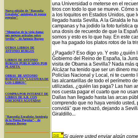
una Universidad o meterse en el recuer
tiros con todo lo que se mueve. Cómo 
Nueva edición de "Rapsodia
a los loquitos en Estados Unidos, que l
Española",antología de poesía
popular"
llegado hasta Sevilla. A la Giralda le h
campanas y ha jodido la foto turística 
una dosis de recuerdo de que la Espa
"Memorias de la vieja dama:
mis mejores artículos sobre
somos y esto es lo que hay. En este cas
Sevilla", de Antonio Burgos
que ha pagado los platos rotos de la tri
OTROS LIBROS DE
ANTONIO BURGOS
¿Pagado? Eso digo yo. Y esto ¿quién l
Gobierno del Reino de España, la Junta
LIBROS DE ANTONIO
visita de Obama a Sevilla? Nada más q
BURGOS PUBLICADOS POR
PLANETA
Alcázar ha tenido que ser un dinero muy
Policías Nacional y Local, ni te cuento
OBRAS DE ANTONIO
BURGOS EN "LA ESFERA DE
las alcantarillas de todo el perímetro d
LOS LIBROS"
utilizadas, ¿quién las paga? Las han an
nos cuesta pagar el cuarto que no usa
COMPRA POR INTERNET DE
Dallas han llegado hasta las arcas pú
LIBROS DE A.B. CON
EDICIONES AGOTADAS
comprendo que no haya venido usted, por
convidá" que rechazó, dejando a Sevil
Giraldillo...
"Rapsodia Española: Antología
de la Poesía Popular", de
Antonio Burgos
Si quiere usted enviar algún come