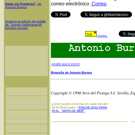
correo electrónico
Correo
Gatos sin Fronteras"
, de
Antonio Burgos
Aparece la edición de bolsillo
de "Juanito Valderrama:Mi
España querida"
Correo
¿QUIÉN HACE ESTO?
Biografía de Antonio Burgos
Copyright © 1998 Arco del Postigo S.L. Sevilla, E
¿
Qué puede encontrar en cada sección
de El RedCuadro ?
PINCHE AQUI PARA
IR AL "MAPA DE WEB"