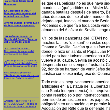
La Semana Santa en El
es que esa película no es que haya sid
Recuadro
mundo cita (qué jartibles con Mister M
La Colección de ABC"
ganaba batallas después de muerto, B
Discurso en la entrega del
años después de irse al otro mundo. Be
premio Luca de Tena
dejado aquí, intacto, el mundo de Berl
Antonio Burgos, premio Luca
Podemos que quería a toda costa vende
de Tena a una trayectoria
almuerzo del Alcázar de Sevilla, tengo
"El Señor de Sevilla, la
¿Y los de las pancartas del "OTAN no, 
Sevilla del Señor" (Anuario
del Gran Poder 2013)
muchos latinos "ubi sunt" en estas copl
Obama a Sevilla. Decían que su foto a
"La Colección de ABC"
donde lo hizo un santo, el Papa Juan Pab
Discurso en la entrega del
premio Luca de Tena
cartel para traer turismo americano a Sevi
vuelve a su cauce. Sevilla se acostó ci
"¿Estais puestos", fragmento
inicial de "Los días del gozo",
despertado como siempre: frustrada. C
Pregón Semana Santa 2008
92, donde se hartaron de venir Jefes de
Discurso para presentar
turístico como ese milagroso de Obama 
"Sevilla en su plaza de toros a
través del Archivo de ABC"
Todo esto es inequívocamente american
artificiales en la Estatua de la Liberta
sino Santa Independencia), lo inequív
contra reembolso o por Internet compra un
permiso de armas, con menos papeles q
ANTONIO BURGOS
: "
LOS
obligación en una nación que permite l
DÍAS DEL GOZO
"
Pregón de
la Semana Santa
de Sevilla
Asociación del Rifle que la defiende, ha