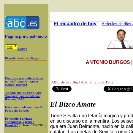
El recuadro de hoy
Artículos de días 
Página principal-Inicio
Correo
Biografía de Antonio Burgos
ANTONIO BURGOS 
Discurso de agradecimiento
por el VII premio taurino
ABC de Sevilla,
19 de febrero de 1982
Manuel Ramíre
z
"El cartucho de Pepe Luis
Vázquez", premio Manuel
Ramírez 2014
El Bizco Amate
Habanera gaditana para Don
Felipe de Borbón
Tiene Sevilla una letanía mágica y prod
Fernando Santiago:
en su discurso de la mentira. Los seises
"Andalucía, ¿Tercer
Mundo?"
(El País, 10/7/2006)
que era Juan Belmonte, nació en la call
catalán. Los poetas de Sevilla, como C