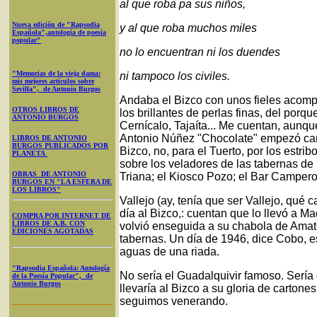
al que roba pa sus niños,
Nueva edición de "Rapsodia
y al que roba muchos miles
Española",antología de poesía
popular"
no lo encuentran ni los duendes
"Memorias de la vieja dama:
ni tampoco los civiles.
mis mejores artículos sobre
Sevilla", de Antonio Burgos
Andaba el Bizco con unos fieles acompa
OTROS LIBROS DE
los brillantes de perlas finas, del por
ANTONIO BURGOS
Cernícalo, Tajaíta... Me cuentan, aunq
Antonio Núñez "Chocolate" empezó cant
LIBROS DE ANTONIO
BURGOS PUBLICADOS POR
Bizco, no, para el Tuerto, por los estri
PLANETA
sobre los veladores de las tabernas de
OBRAS DE ANTONIO
Triana; el Kiosco Pozo; el Bar Campero
BURGOS EN "LA ESFERA DE
LOS LIBROS"
Vallejo (ay, tenía que ser Vallejo, qué
día al Bizco,: cuentan que lo llevó a Ma
COMPRA POR INTERNET DE
LIBROS DE A.B. CON
volvió enseguida a su chabola de Amate, 
EDICIONES AGOTADAS
tabernas. Un día de 1946, dice Cobo, e
aguas de una riada.
"Rapsodia Española: Antología
No sería el Guadalquivir famoso. Sería
de la Poesía Popular", de
Antonio Burgos
llevaría al Bizco a su gloria de cartone
seguimos venerando.