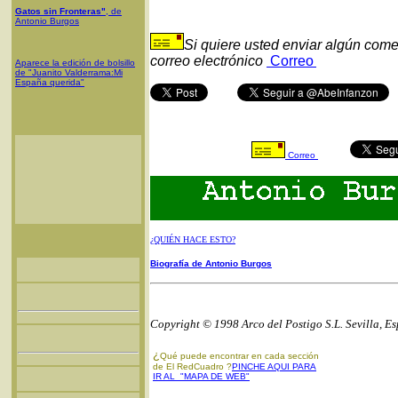
Gatos sin Fronteras"
, de
Antonio Burgos
Si quiere usted enviar algún come
correo electrónico
Correo
Aparece la edición de bolsillo
de "Juanito Valderrama:Mi
España querida"
Correo
¿QUIÉN HACE ESTO?
Biografía de Antonio Burgos
Copyright © 1998 Arco del Postigo S.L. Sevilla, E
¿
Qué puede encontrar en cada sección
de El RedCuadro ?
PINCHE AQUI PARA
IR AL "MAPA DE WEB"