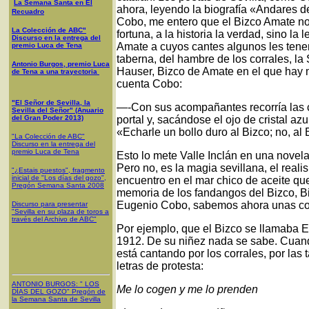
La Semana Santa en El
ahora, leyendo la biografía «Andares 
Recuadro
Cobo, me entero que el Bizco Amate no 
La Colección de ABC"
fortuna, a la historia la verdad, sino la
Discurso en la entrega del
Amate a cuyos cantes algunos les tenemo
premio Luca de Tena
taberna, del hambre de los corrales, la 
Antonio Burgos, premio Luca
Hauser, Bizco de Amate en el que hay 
de Tena a una trayectoria
cuenta Cobo:
"El Señor de Sevilla, la
—-Con sus acompañantes recorría las 
Sevilla del Señor" (Anuario
del Gran Poder 2013)
portal y, sacándose el ojo de cristal a
«Echarle un bollo duro al Bizco; no, al B
"La Colección de ABC"
Discurso en la entrega del
premio Luca de Tena
Esto lo mete Valle Inclán en una novel
Pero no, es la magia sevillana, el real
"¿Estais puestos", fragmento
inicial de "Los días del gozo",
encuentro en el mar chico de aceite qu
Pregón Semana Santa 2008
memoria de los fandangos del Bizco, Bi
Eugenio Cobo, sabemos ahora unas c
Discurso para presentar
"Sevilla en su plaza de toros a
través del Archivo de ABC"
Por ejemplo, que el Bizco se llamaba E
1912. De su niñez nada se sabe. Cuand
está cantando por los corrales, por las 
letras de protesta:
ANTONIO BURGOS
: "
LOS
Me lo cogen y me lo prenden
DÍAS DEL GOZO
"
Pregón de
la Semana Santa
de Sevilla