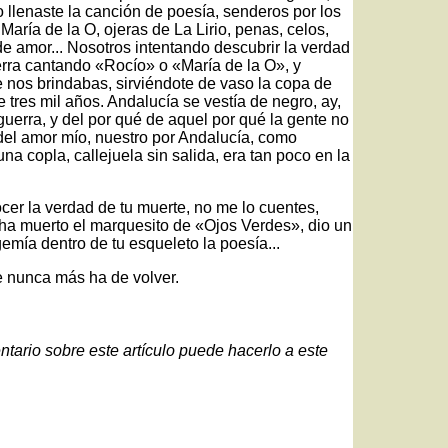
 llenaste la canción de poesía, senderos por los
aría de la O, ojeras de La Lirio, penas, celos,
de amor... Nosotros intentando descubrir la verdad
rra cantando «Rocío» o «María de la O», y
e nos brindabas, sirviéndote de vaso la copa de
 tres mil años. Andalucía se vestía de negro, ay,
uerra, y del por qué de aquel por qué la gente no
 del amor mío, nuestro por Andalucía, como
na copla, callejuela sin salida, era tan poco en la
cer la verdad de tu muerte, no me lo cuentes,
 ha muerto el marquesito de «Ojos Verdes», dio un
emía dentro de tu esqueleto la poesía...
e nunca más ha de volver.
ntario sobre este artículo puede hacerlo a este