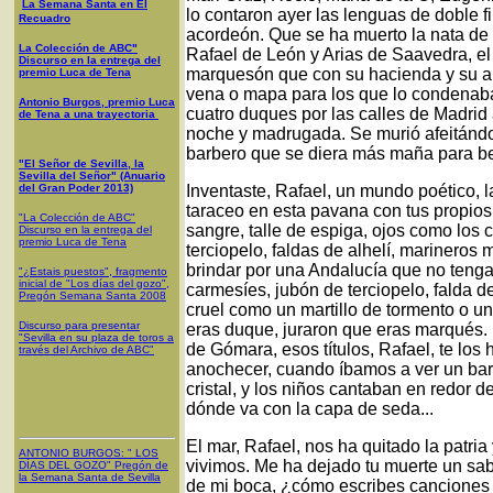
La Semana Santa en El
lo contaron ayer las lenguas de doble fi
Recuadro
acordeón. Que se ha muerto la nata de
La Colección de ABC"
Rafael de León y Arias de Saavedra, el
Discurso en la entrega del
marquesón que con su hacienda y su a
premio Luca de Tena
vena o mapa para los que lo condenaba
Antonio Burgos, premio Luca
cuatro duques por las calles de Madrid
de Tena a una trayectoria
noche y madrugada. Se murió afeitándo
barbero que se diera más maña para be
"El Señor de Sevilla, la
Sevilla del Señor" (Anuario
del Gran Poder 2013)
Inventaste, Rafael, un mundo poético, l
taraceo en esta pavana con tus propios 
"La Colección de ABC"
sangre, talle de espiga, ojos como los
Discurso en la entrega del
premio Luca de Tena
terciopelo, faldas de alhelí, marineros 
brindar por una Andalucía que no tenga m
"¿Estais puestos", fragmento
inicial de "Los días del gozo",
carmesíes, jubón de terciopelo, falda d
Pregón Semana Santa 2008
cruel como un martillo de tormento o u
Discurso para presentar
eras duque, juraron que eras marqués.
"Sevilla en su plaza de toros a
de Gómara, esos títulos, Rafael, te los 
través del Archivo de ABC"
anochecer, cuando íbamos a ver un barc
cristal, y los niños cantaban en redor 
dónde va con la capa de seda...
El mar, Rafael, nos ha quitado la patr
ANTONIO BURGOS
: "
LOS
vivimos. Me ha dejado tu muerte un sab
DÍAS DEL GOZO
"
Pregón de
la Semana Santa
de Sevilla
de mi boca, ¿cómo escribes canciones 