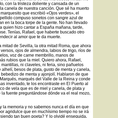
lo, con la tristeza doliente y cansada de un
 la canela de nuestra canción. Que sé ha muerto
 marquesito que escribió «Ojos verdes», el
pellido compuso sonetos con sangre azul de
n en la boca torpe de la gente. No han llevado
 a quien hizo cantar a España mañana, tarde,
se. Tenías, Rafael, que haberte buscado otro
ndecir al amor que te da muerte.
a mitad de Sevilla, la otra mitad Roma, que ahora
versos, ojos de almendra, labios de trigo, ríos de
 celos, voz de carne membrillo, manos de
más rubios que la miel. Quiero ahora, Rafael,
antillas, ni claveles, ni feria, sino pañuelos
e alhelí, besos de plata, gusto de menta y canela,
n bebedizo de menta y ajonjolí. Hablaron de que
 Marqués, marqués del Valle de la Reina y conde
has inventado, te los encontraste en El Puerto al
o de vela que es de miel y canela, de plata y
de la fuente preguntándose dónde va el real mozo,
ia y la memoria y no sabemos nunca el día en que
or agridulce que en muchísimo tiempo no se irá
siendo tan buen poeta? Y lo olvidé enseguida,