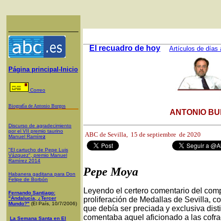
El recuadro de hoy
Artículos de días 
Página principal-Inicio
Correo
Biografía de Antonio Burgos
ANTONIO BU
Discurso de agradecimiento
por el VII premio taurino
ABC de Sevilla, 15
de septiembre de 2020
Manuel Ramíre
z
"El cartucho de Pepe Luis
Vázquez", premio Manuel
Ramírez 2014
Pepe Moya
Habanera gaditana para Don
Felipe de Borbón
Leyendo el certero comentario del com
Fernando Santiago:
"Andalucía, ¿Tercer
proliferación de Medallas de Sevilla, co
Mundo?"
(El País, 10/7/2006)
que debía ser preciada y exclusiva dis
comentaba aquel aficionado a las cofrad
La Semana Santa en El