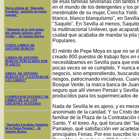
de esas familias sevillanas con tantos
en el mundo de los detergentes y los p
Nueva edición de "Rapsodia
Española",antología de poesía
inestimable de su mujer, Concha Yoldi.
popular"
blanco, blanco blanquísimo", en Sevill
"Saquito". En Sevilla al menos, Saquito
la multinacional Unilever, que acapara
"Memorias de la vieja dama:
mis mejores artículos sobre
ciudad que acababa de mandar la pila 
Sevilla", de Antonio Burgos
Populares.
OTROS LIBROS DE
ANTONIO BURGOS
El mérito de Pepe Moya es que no se da
creado 800 puestos de trabajo fijos en
LIBROS DE ANTONIO
BURGOS PUBLICADOS POR
necesitábamos en Sevilla para que est
PLANETA
pocas veces se ve cumplido. Y nunca enc
negocio, sino emprendiendo, buscando
OBRAS DE ANTONIO
BURGOS EN "LA ESFERA DE
riesgos, patrocinando iniciativas. Cu
LOS LIBROS"
Bosque Verde, la marca banca de Juan R
seguro que allí vienen Persán y Sevil
producidos para los supermercados de 
COMPRA POR INTERNET DE
LIBROS DE A.B. CON
EDICIONES AGOTADAS
Nada de Sevilla le es ajeno, y es mece
anonimato de la caridad. Y su Cristo de
familiar de la Plaza de la Contratación
Santo. Y el toreo. Ay, qué locura del 
"Rapsodia Española: Antología
Parralejo, qué satisfacción ver acartela
de la Poesía Popular", de
Antonio Burgos
principales Ferias. Por eso suscribo lo