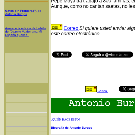
Pepe Moya da trabajo a 800 familias, e
Aunque, como no cantan saetas, no les d
Gatos sin Fronteras"
, de
Antonio Burgos
Correo
Si quiere usted enviar al
Aparece la edición de bolsillo
de "Juanito Valderrama:Mi
este correo electrónico
España querida"
Correo
¿QUIÉN HACE ESTO?
Biografía de Antonio Burgos