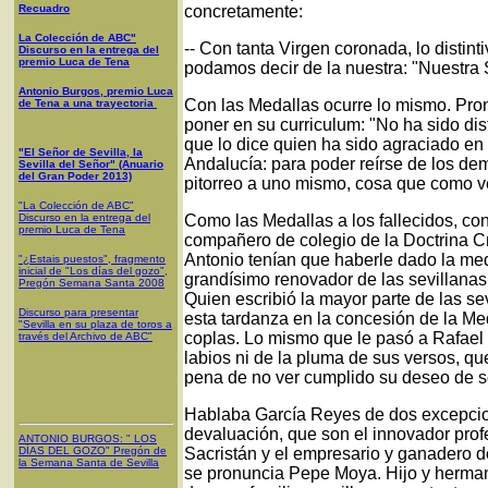
Recuadro
concretamente:
La Colección de ABC"
-- Con tanta Virgen coronada, lo distint
Discurso en la entrega del
premio Luca de Tena
podamos decir de la nuestra: "Nuestra
Antonio Burgos, premio Luca
Con las Medallas ocurre lo mismo. Pron
de Tena a una trayectoria
poner en su curriculum: "No ha sido dis
que lo dice quien ha sido agraciado en e
"El Señor de Sevilla, la
Andalucía: para poder reírse de los d
Sevilla del Señor" (Anuario
del Gran Poder 2013)
pitorreo a uno mismo, cosa que como v
"La Colección de ABC"
Discurso en la entrega del
Como las Medallas a los fallecidos, co
premio Luca de Tena
compañero de colegio de la Doctrina Cr
Antonio tenían que haberle dado la med
"¿Estais puestos", fragmento
inicial de "Los días del gozo",
grandísimo renovador de las sevillanas,
Pregón Semana Santa 2008
Quien escribió la mayor parte de las s
Discurso para presentar
esta tardanza en la concesión de la Me
"Sevilla en su plaza de toros a
coplas. Lo mismo que le pasó a Rafael 
través del Archivo de ABC"
labios ni de la pluma de sus versos, qu
pena de no ver cumplido su deseo de se
Hablaba García Reyes de dos excepcione
devaluación, que son el innovador profe
ANTONIO BURGOS
: "
LOS
DÍAS DEL GOZO
"
Pregón de
Sacristán y el empresario y ganadero d
la Semana Santa
de Sevilla
se pronuncia Pepe Moya. Hijo y herma