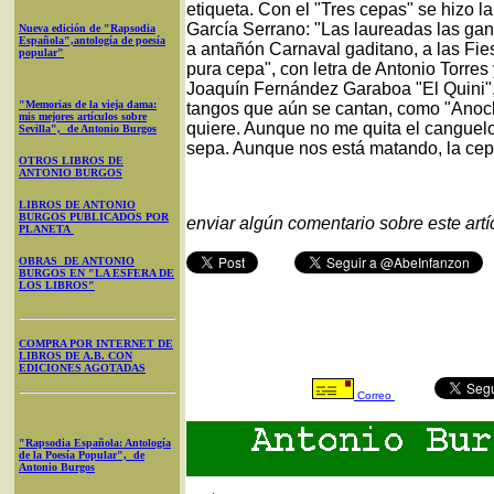
etiqueta. Con el "Tres cepas" se hizo l
García Serrano: "Las laureadas las g
Nueva edición de "Rapsodia
Española",antología de poesía
a antañón Carnaval gaditano, a las Fies
popular"
pura cepa", con letra de Antonio Torres 
Joaquín Fernández Garaboa "El Quini",
"Memorias de la vieja dama:
tangos que aún se cantan, como "Anoc
mis mejores artículos sobre
quiere. Aunque no me quita el canguel
Sevilla", de Antonio Burgos
sepa. Aunque nos está matando, la ce
OTROS LIBROS DE
ANTONIO BURGOS
LIBROS DE ANTONIO
BURGOS PUBLICADOS POR
enviar algún comentario sobre este artí
PLANETA
OBRAS DE ANTONIO
BURGOS EN "LA ESFERA DE
LOS LIBROS"
COMPRA POR INTERNET DE
LIBROS DE A.B. CON
EDICIONES AGOTADAS
Correo
"Rapsodia Española: Antología
de la Poesía Popular", de
Antonio Burgos