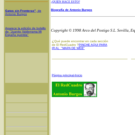
¿QUIÉN HACE ESTO?
Biografía de Antonio Burgos
Gatos sin Fronteras"
, de
Antonio Burgos
Aparece la edición de bolsillo
Copyright © 1998 Arco del Postigo S.L. Sevilla, E
de "Juanito Valderrama:Mi
España querida"
¿
Qué puede encontrar en cada sección
de El RedCuadro ?
PINCHE AQUI PARA
IR AL "MAPA DE WEB"
Página principal-Inicio