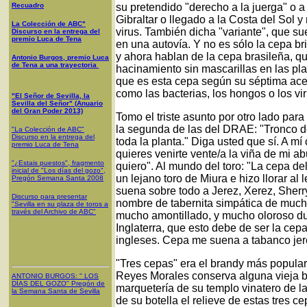
Recuadro
su pretendido "derecho a la juerga" o 
Gibraltar o llegado a la Costa del Sol y
La Colección de ABC"
virus. También dicha "variante", que su
Discurso en la entrega del
premio Luca de Tena
en una autovía. Y no es sólo la cepa b
y ahora hablan de la cepa brasileña, q
Antonio Burgos, premio Luca
de Tena a una trayectoria
hacinamiento sin mascarillas en las pla
que es esta cepa según su séptima ac
como las bacterias, los hongos o los v
"El Señor de Sevilla, la
Sevilla del Señor" (Anuario
del Gran Poder 2013)
Tomo el triste asunto por otro lado pa
la segunda de las del DRAE: "Tronco de l
"La Colección de ABC"
Discurso en la entrega del
toda la planta." Diga usted que sí. A m
premio Luca de Tena
quieres venirte vente/a la viña de mi ab
"¿Estais puestos", fragmento
quiero". Al mundo del toro: "La cepa de
inicial de "Los días del gozo",
un lejano toro de Miura e hizo llorar a
Pregón Semana Santa 2008
suena sobre todo a Jerez, Xerez, Sher
Discurso para presentar
nombre de tabernita simpática de much
"Sevilla en su plaza de toros a
través del Archivo de ABC"
mucho amontillado, y mucho oloroso d
Inglaterra, que esto debe de ser la cepa 
ingleses. Cepa me suena a tabanco jer
"Tres cepas" era el brandy más popula
Reyes Morales conserva alguna vieja b
ANTONIO BURGOS
: "
LOS
DÍAS DEL GOZO
"
Pregón de
marquetería de su templo vinatero de la 
la Semana Santa
de Sevilla
de su botella el relieve de estas tres 