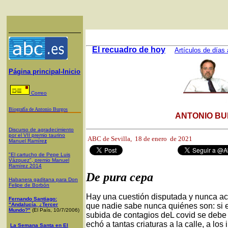
El recuadro de hoy
Artículos de días 
Página principal-Inicio
Correo
Biografía de Antonio Burgos
ANTONIO BU
Discurso de agradecimiento
por el VII premio taurino
ABC de Sevilla, 1
8 de enero de 2021
Manuel Ramíre
z
"El cartucho de Pepe Luis
Vázquez", premio Manuel
Ramírez 2014
De pura cepa
Habanera gaditana para Don
Felipe de Borbón
Hay una cuestión disputada y nunca ac
Fernando Santiago:
"Andalucía, ¿Tercer
que nadie sabe nunca quiénes son: si e
Mundo?"
(El País, 10/7/2006)
subida de contagios deL covid se debe 
echó a tantas criaturas a la calle, a los
La Semana Santa en El