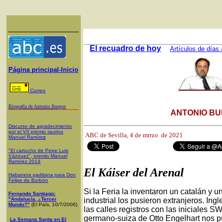
El recuadro de hoy
Artículos de días 
Página principal-Inicio
Correo
Biografía de Antonio Burgos
ANTONIO BU
Discurso de agradecimiento
por el VII premio taurino
ABC de Sevilla, 4
de mrrzo de 2021
Manuel Ramíre
z
"El cartucho de Pepe Luis
Vázquez", premio Manuel
Ramírez 2014
El Káiser del Arenal
Habanera gaditana para Don
Felipe de Borbón
Si la Feria la inventaron un catalán y un
Fernando Santiago:
"Andalucía, ¿Tercer
industrial los pusieron extranjeros. Ing
Mundo?"
(El País, 10/7/2006)
las calles registros con las iniciales 
germano-suiza de Otto Engelhart nos pu
La Semana Santa en El