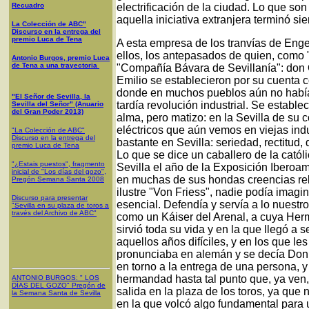
Recuadro
electrificación de la ciudad. Lo que s
aquella iniciativa extranjera terminó si
La Colección de ABC"
Discurso en la entrega del
premio Luca de Tena
A esta empresa de los tranvías de Enge
ellos, los antepasados de quien, como "
Antonio Burgos, premio Luca
de Tena a una trayectoria
"Compañía Bávara de Sevillanía": don 
Emilio se establecieron por su cuenta
donde en muchos pueblos aún no había l
"El Señor de Sevilla, la
tardía revolución industrial. Se estable
Sevilla del Señor" (Anuario
del Gran Poder 2013)
alma, pero matizo: en la Sevilla de su 
eléctricos que aún vemos en viejas indu
"La Colección de ABC"
Discurso en la entrega del
bastante en Sevilla: seriedad, rectitud,
premio Luca de Tena
Lo que se dice un caballero de la catól
"¿Estais puestos", fragmento
Sevilla el año de la Exposición Iberoa
inicial de "Los días del gozo",
en muchas de sus hondas creencias reli
Pregón Semana Santa 2008
ilustre "Von Friess", nadie podía imagi
Discurso para presentar
esencial. Defendía y servía a lo nuestr
"Sevilla en su plaza de toros a
través del Archivo de ABC"
como un Káiser del Arenal, a cuya Herm
sirvió toda su vida y en la que llegó 
aquellos años difíciles, y en los que les
pronunciaba en alemán y se decía Don 
en torno a la entrega de una persona, y
hermandad hasta tal punto que, ya ven,
ANTONIO BURGOS
: "
LOS
DÍAS DEL GOZO
"
Pregón de
salida en la plaza de los toros, ya que
la Semana Santa
de Sevilla
en la que volcó algo fundamental para 