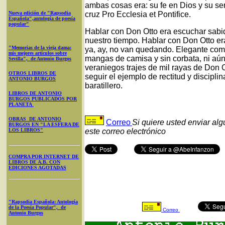
ambas cosas era: su fe en Dios y su serv
Nueva edición de "Rapsodia
cruz Pro Ecclesia et Pontifice.
Española",antología de poesía
popular"
Hablar con Don Otto era escuchar sabi
nuestro tiempo. Hablar con Don Otto era
"Memorias de la vieja dama:
ya, ay, no van quedando. Elegante com
mis mejores artículos sobre
mangas de camisa y sin corbata, ni aú
Sevilla", de Antonio Burgos
veraniegos trajes de mil rayas de Don 
OTROS LIBROS DE
seguir el ejemplo de rectitud y discipli
ANTONIO BURGOS
baratillero.
LIBROS DE ANTONIO
BURGOS PUBLICADOS POR
PLANETA
OBRAS DE ANTONIO
Correo
Si quiere usted enviar al
BURGOS EN "LA ESFERA DE
LOS LIBROS"
este correo electrónico
COMPRA POR INTERNET DE
LIBROS DE A.B. CON
EDICIONES AGOTADAS
"Rapsodia Española: Antología
de la Poesía Popular", de
Correo
Antonio Burgos