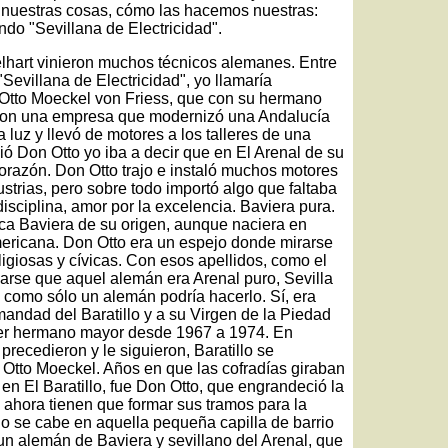
on nuestras cosas, cómo las hacemos nuestras:
endo "Sevillana de Electricidad".
lhart vinieron muchos técnicos alemanes. Entre
Sevillana de Electricidad", yo llamaría
Otto Moeckel von Friess, que con su hermano
 con una empresa que modernizó una Andalucía
uz y llevó de motores a los talleres de una
ció Don Otto yo iba a decir que en El Arenal de su
corazón. Don Otto trajo e instaló muchos motores
strias, pero sobre todo importó algo que faltaba
 disciplina, amor por la excelencia. Baviera pura.
ica Baviera de su origen, aunque naciera en
mericana. Don Otto era un espejo donde mirarse
giosas y cívicas. Con esos apellidos, como el
narse que aquel alemán era Arenal puro, Sevilla
o como sólo un alemán podría hacerlo. Sí, era
andad del Baratillo y a su Virgen de la Piedad
a ser hermano mayor desde 1967 a 1974. En
 precedieron y le siguieron, Baratillo se
Otto Moeckel. Años en que las cofradías giraban
 en El Baratillo, fue Don Otto, que engrandeció la
 ahora tienen que formar sus tramos para la
 no se cabe en aquella pequeña capilla de barrio
un alemán de Baviera y sevillano del Arenal, que