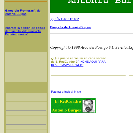
Gatos sin Fronteras"
, de
Antonio Burgos
¿QUIÉN HACE ESTO?
Biografía de Antonio Burgos
Aparece la edición de bolsillo
de "Juanito Valderrama:Mi
España querida"
Copyright © 1998 Arco del Postigo S.L. Sevilla, E
¿
Qué puede encontrar en cada sección
de El RedCuadro ?
PINCHE AQUI PARA
IR AL "MAPA DE WEB"
Página principal-Inicio