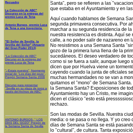
Recuadro
Santa", pero se refieren a las "vacacion
que estaba en el Ayuntamiento y en las
La Colección de ABC"
Discurso en la entrega del
premio Luca de Tena
Aquí cuando hablamos de Semana Santa
segunda primavera consecutiva. Por ahí
Antonio Burgos, premio Luca
de Tena a una trayectoria
marchar a su segunda residencia de la
nuestra resistencia es distinta. Aquí se
calle, a no poder salir de nazareno en
"El Señor de Sevilla, la
No resistimos a una Semana Santa "sin"
Sevilla del Señor" (Anuario
del Gran Poder 2013)
gozo de la primera luna llena de la pri
sucedáneos. El deseo verdadero de tod
"La Colección de ABC"
Discurso en la entrega del
como si se fuera a salir, aunque luego
premio Luca de Tena
dicen que por Huelva viene un tormentó
"¿Estais puestos", fragmento
cayendo cuando la junta de oficiales s
inicial de "Los días del gozo",
muchas hermandades no se van a mont
Pregón Semana Santa 2008
quitarnos el "mono" de Semana Santa.
Discurso para presentar
la Semana Santa? Exposiciones de todo
"Sevilla en su plaza de toros a
través del Archivo de ABC"
Ayuntamiento hay un Cristo, me imagin
dicen el clásico "esto está presssssios
rechazo.
Son las modas de Sevilla. Nuestra ciud
media: o se pasa o no llega. Y yo creo 
ANTONIO BURGOS
: "
LOS
DÍAS DEL GOZO
"
Pregón de
días de Semana Santa se está pasando. 
la Semana Santa
de Sevilla
lo "cultural", de cultura. Tanta expos