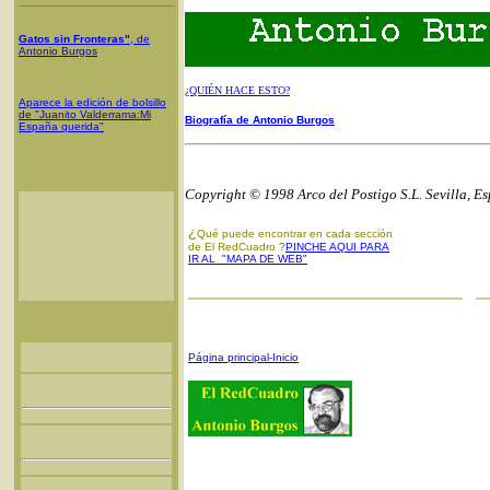
Gatos sin Fronteras"
, de
Antonio Burgos
¿QUIÉN HACE ESTO?
Aparece la edición de bolsillo
de "Juanito Valderrama:Mi
Biografía de Antonio Burgos
España querida"
Copyright © 1998 Arco del Postigo S.L. Sevilla, E
¿
Qué puede encontrar en cada sección
de El RedCuadro ?
PINCHE AQUI PARA
IR AL "MAPA DE WEB"
Página principal-Inicio