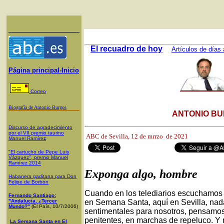
El recuadro de hoy
Artículos de días 
Página principal-Inicio
Correo
Biografía de Antonio Burgos
ANTONIO BU
Discurso de agradecimiento
por el VII premio taurino
ABC de Sevilla, 12
de mrrzo de 2021
Manuel Ramíre
z
"El cartucho de Pepe Luis
Vázquez", premio Manuel
Ramírez 2014
Exponga algo, hombre
Habanera gaditana para Don
Felipe de Borbón
Cuando en los telediarios escuchamos la
Fernando Santiago:
"Andalucía, ¿Tercer
en Semana Santa, aquí en Sevilla, nada
Mundo?"
(El País, 10/7/2006)
sentimentales para nosotros, pensamos
penitentes, en marchas de repeluco. Y 
La Semana Santa en El