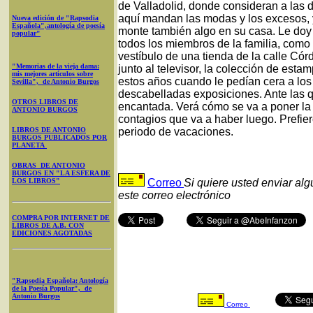
de Valladolid, donde consideran a las
aquí mandan las modas y los excesos, y
Nueva edición de "Rapsodia
Española",antología de poesía
monte también algo en su casa. Le doy 
popular"
todos los miembros de la familia, como
vestíbulo de una tienda de la calle Córd
"Memorias de la vieja dama:
junto al televisor, la colección de est
mis mejores artículos sobre
estos años cuando le pedían cera a l
Sevilla", de Antonio Burgos
descabelladas exposiciones. Ante las q
OTROS LIBROS DE
encantada. Verá cómo se va a poner la 
ANTONIO BURGOS
contagios que va a haber luego. Prefi
LIBROS DE ANTONIO
periodo de vacaciones.
BURGOS PUBLICADOS POR
PLANETA
OBRAS DE ANTONIO
BURGOS EN "LA ESFERA DE
LOS LIBROS"
Correo
Si quiere usted enviar al
este correo electrónico
COMPRA POR INTERNET DE
LIBROS DE A.B. CON
EDICIONES AGOTADAS
"Rapsodia Española: Antología
de la Poesía Popular", de
Antonio Burgos
Correo