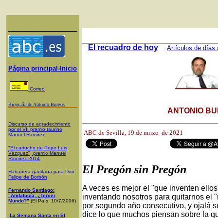
El recuadro de hoy
Artículos de días 
Página principal-Inicio
Correo
Biografía de Antonio Burgos
ANTONIO BU
Discurso de agradecimiento
por el VII premio taurino
ABC de Sevilla, 19
de mrrzo de 2021
Manuel Ramíre
z
"El cartucho de Pepe Luis
Vázquez", premio Manuel
Ramírez 2014
El Pregón sin Pregón
Habanera gaditana para Don
Felipe de Borbón
A veces es mejor el "que inventen ello
Fernando Santiago:
"Andalucía, ¿Tercer
inventando nosotros para quitarnos el 
Mundo?"
(El País, 10/7/2006)
por segundo año consecutivo, y ojalá 
dice lo que muchos piensan sobre la q
La Semana Santa en El