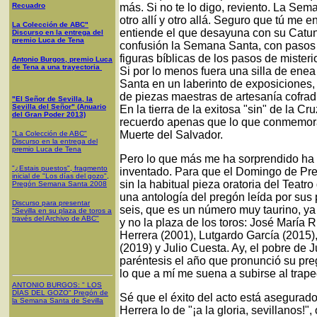
Recuadro
más. Si no te lo digo, reviento. La Sem
otro allí y otro allá. Seguro que tú me e
La Colección de ABC"
entiende el que desayuna con su Cat
Discurso en la entrega del
premio Luca de Tena
confusión la Semana Santa, con pasos 
figuras bíblicas de los pasos de misteri
Antonio Burgos, premio Luca
de Tena a una trayectoria
Si por lo menos fuera una silla de ene
Santa en un laberinto de exposiciones, 
de piezas maestras de artesanía cofrad
"El Señor de Sevilla, la
Sevilla del Señor" (Anuario
En la tierra de la exitosa "sin" de la 
del Gran Poder 2013)
recuerdo apenas que lo que conmemora
Muerte del Salvador.
"La Colección de ABC"
Discurso en la entrega del
premio Luca de Tena
Pero lo que más me ha sorprendido ha 
"¿Estais puestos", fragmento
inventado. Para que el Domingo de Pr
inicial de "Los días del gozo",
sin la habitual pieza oratoria del Teat
Pregón Semana Santa 2008
una antología del pregón leída por sus 
Discurso para presentar
seis, que es un número muy taurino, ya
"Sevilla en su plaza de toros a
través del Archivo de ABC"
y no la plaza de los toros: José María
Herrera (2001), Lutgardo García (2015)
(2019) y Julio Cuesta. Ay, el pobre de
paréntesis el año que pronunció su pregó
lo que a mí me suena a subirse al trape
ANTONIO BURGOS
: "
LOS
DÍAS DEL GOZO
"
Pregón de
Sé que el éxito del acto está asegurad
la Semana Santa
de Sevilla
Herrera lo de "¡a la gloria, sevillanos!