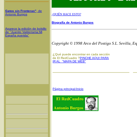
Gatos sin Fronteras"
, de
Antonio Burgos
¿QUIÉN HACE ESTO?
Biografía de Antonio Burgos
Aparece la edición de bolsillo
de "Juanito Valderrama:Mi
España querida"
Copyright © 1998 Arco del Postigo S.L. Sevilla, E
¿
Qué puede encontrar en cada sección
de El RedCuadro ?
PINCHE AQUI PARA
IR AL "MAPA DE WEB"
Página principal-Inicio