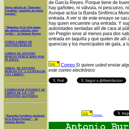
de García Reyes. Porque tiene de bue
hay gañoteo, ni válvula, ni pescuezo, n
Nueva edición de "Rapsodia
Española",antología de poesía
Aunque actúa la Banda Sinfónica Munici
popular"
entrada. A ver si de este ensayo se sa
hay quien encuentre una entrada. Y supo
"Memorias de la vieja dama:
autoridades sentadas allí de cara al pú
mis mejores artículos sobre
sin Pregón sirve al menos para dos sa
Sevilla", de Antonio Burgos
entrada en taquilla y que quiten de allí
OTROS LIBROS DE
quencias y los municipales de gala, a l
ANTONIO BURGOS
LIBROS DE ANTONIO
BURGOS PUBLICADOS POR
PLANETA
Correo
Si quiere usted enviar al
OBRAS DE ANTONIO
este correo electrónico
BURGOS EN "LA ESFERA DE
LOS LIBROS"
COMPRA POR INTERNET DE
LIBROS DE A.B. CON
EDICIONES AGOTADAS
Correo
"Rapsodia Española: Antología
de la Poesía Popular", de
Antonio Burgos