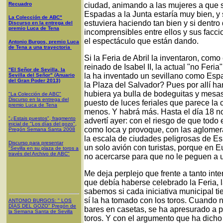
Recuadro
ciudad, animando a las mujeres a que s
Espadas a la Junta estaría muy bien, y
La Colección de ABC"
estuviera haciendo tan bien y si dentr
Discurso en la entrega del
premio Luca de Tena
incomprensibles entre ellos y sus facc
el espectáculo que están dando.
Antonio Burgos, premio Luca
de Tena a una trayectoria
Si la Feria de Abril la inventaron, como
reinado de Isabel II, la actual "no Feri
"El Señor de Sevilla, la
la ha inventado un sevillano como Esp
Sevilla del Señor" (Anuario
del Gran Poder 2013)
la Plaza del Salvador? Pues por allí 
hubiera ya bulla de bodeguitas y mesas 
"La Colección de ABC"
Discurso en la entrega del
puesto de luces feriales que parece la c
premio Luca de Tena
menos. Y habrá más. Hasta el día 18 n
"¿Estais puestos", fragmento
advertí ayer: con el riesgo de que todo 
inicial de "Los días del gozo",
como loca y provoque, con las aglomer
Pregón Semana Santa 2008
la escala de ciudades peligrosas de E
Discurso para presentar
un solo avión con turistas, porque en 
"Sevilla en su plaza de toros a
través del Archivo de ABC"
no acercarse para que no le peguen a u
Me deja perplejo que frente a tanto inte
que debía haberse celebrado la Feria, 
sabemos si cada iniciativa municipal t
sí la ha tomado con los toros. Cuando n
ANTONIO BURGOS
: "
LOS
DÍAS DEL GOZO
"
Pregón de
bares en casetas, se ha apresurado a 
la Semana Santa
de Sevilla
toros. Y con el argumento que ha dic