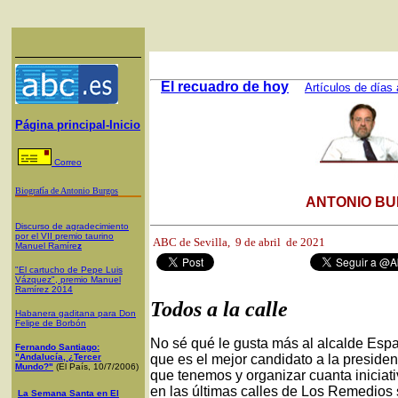
El recuadro de hoy
Artículos de días 
Página principal-Inicio
Correo
Biografía de Antonio Burgos
ANTONIO BU
Discurso de agradecimiento
por el VII premio taurino
ABC de Sevilla, 9
de abril de 2021
Manuel Ramíre
z
"El cartucho de Pepe Luis
Vázquez", premio Manuel
Ramírez 2014
Todos a la calle
Habanera gaditana para Don
Felipe de Borbón
No sé qué le gusta más al alcalde Espad
Fernando Santiago:
"Andalucía, ¿Tercer
que es el mejor candidato a la preside
Mundo?"
(El País, 10/7/2006)
que tenemos y organizar cuanta iniciati
en las últimas calles de Los Remedios s
La Semana Santa en El