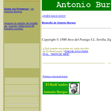
Gatos sin Fronteras"
, de
Antonio Burgos
¿QUIÉN HACE ESTO?
Biografía de Antonio Burgos
Aparece la edición de bolsillo
de "Juanito Valderrama:Mi
España querida"
Copyright © 1998 Arco del Postigo S.L. Sevilla, E
¿
Qué puede encontrar en cada sección
de El RedCuadro ?
PINCHE AQUI PARA
IR AL "MAPA DE WEB"
Página principal-Inicio