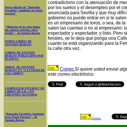
contradictorio con la atenuación de me
por los suelos y el desempleo por el ci
Nueva edición de "Rapsodia
Española",antología de poesía
anunciada para Sevilla y que muy difíc
popular"
gobierno no puede entrar en si le sale
es un empresario de toros, o sea, de la 
"Memorias de la vieja dama:
salen las cuentas o no al empresario: l
mis mejores artículos sobre
espectador y espectador, y listo. Pero 
Sevilla", de Antonio Burgos
feriales, se le deja que ponga una Call
OTROS LIBROS DE
cuanto se está organizando para la Feri
ANTONIO BURGOS
la calle otra vez.
LIBROS DE ANTONIO
BURGOS PUBLICADOS POR
PLANETA
OBRAS DE ANTONIO
Correo
Si quiere usted enviar al
BURGOS EN "LA ESFERA DE
LOS LIBROS"
este correo electrónico
COMPRA POR INTERNET DE
LIBROS DE A.B. CON
EDICIONES AGOTADAS
"Rapsodia Española: Antología
de la Poesía Popular", de
Correo
Antonio Burgos