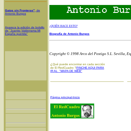
Gatos sin Fronteras"
, de
Antonio Burgos
¿QUIÉN HACE ESTO?
Aparece la edición de bolsillo
de "Juanito Valderrama:Mi
España querida"
Biografía de Antonio Burgos
Copyright © 1998 Arco del Postigo S.L. Sevilla, E
¿
Qué puede encontrar en cada sección
de El RedCuadro ?
PINCHE AQUI PARA
IR AL "MAPA DE WEB"
Página principal-Inicio