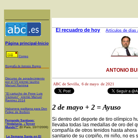
El recuadro de hoy
Artículos de días 
Página principal-Inicio
Correo
Biografía de Antonio Burgos
ANTONIO BU
Discurso de agradecimiento
por el VII premio taurino
ABC de Sevilla, 6
de mayo de 2021
Manuel Ramíre
z
"El cartucho de Pepe Luis
Vázquez", premio Manuel
Ramírez 2014
2 de mayo + 2 = Ayuso
Habanera gaditana para Don
Felipe de Borbón
Si dentro del deporte de tiro olímpico 
Fernando Santiago:
"Andalucía, ¿Tercer
llevaba todas las medallas de oro del
Mundo?"
(El País, 10/7/2006)
compañía de otros tenidos hasta ahora
sanitario de su corpiño, mi niño, no es
La Semana Santa en El