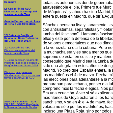
Recuadro
todas las autonomías donde gobernaba y a
atravesándole el pie. Primero fue Murc
La Colección de ABC"
de Máquinas", y ahora ha sido Madrid,
Discurso en la entrega del
premio Luca de Tena
entera puesta en Madrid, que diría Agus
Antonio Burgos, premio Luca
de Tena a una trayectoria
Sánchez pensaba lisa y llanamente lle
con antisistemas, separatistas y filoeta
tumba del fascismo". Llamando fascism
"El Señor de Sevilla, la
ellos y esté por la defensa de la libert
Sevilla del Señor" (Anuario
del Gran Poder 2013)
de valores democráticos que nos dimos
a la venezolana o a la cubana. Pero n
"La Colección de ABC"
Discurso en la entrega del
la muchacha era y es nada menos que I
premio Luca de Tena
supremo de estar en su sitio y mantene
"¿Estais puestos", fragmento
conseguido que Madrid sea la tumba d
inicial de "Los días del gozo",
sido una alegría en estos años de desg
Pregón Semana Santa 2008
Madrid. Yo creo que España entera, la 
Discurso para presentar
los madrileños el 4 de marzo. Fecha 
"Sevilla en su plaza de toros a
través del Archivo de ABC"
las elecciones para adelantarse a la m
preparaban para echarla, por ser día la
comprendimos la fecha elegida. Nos par
Era una ecuación. A ver si sé explicarl
madrileños de Goya echaron a los franc
sanchismo, y salen 4: el 4 de mayo, fe
ANTONIO BURGOS
: "
LOS
DÍAS DEL GOZO
"
Pregón de
votada no sólo por los madrileños, hast
la Semana Santa
de Sevilla
incluso una Plaza Roja, sino por todos 