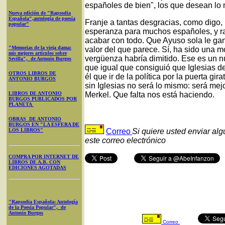
españoles de bien", los que desean lo 
Nueva edición de "Rapsodia
Española",antología de poesía
Franje a tantas desgracias, como digo, 
popular"
esperanza para muchos españoles, y ra
acabar con todo. Que Ayuso sola le gane
"Memorias de la vieja dama:
valor del que parece. Sí, ha sido una 
mis mejores artículos sobre
vergüenza habría dimitido. Ese es un n
Sevilla", de Antonio Burgos
que igual que consiguió que Iglesias de
OTROS LIBROS DE
él que ir de la política por la puerta g
ANTONIO BURGOS
sin Iglesias no será lo mismo: será mej
LIBROS DE ANTONIO
Merkel. Que falta nos está haciendo.
BURGOS PUBLICADOS POR
PLANETA
OBRAS DE ANTONIO
BURGOS EN "LA ESFERA DE
LOS LIBROS"
Correo
Si quiere usted enviar al
este correo electrónico
COMPRA POR INTERNET DE
LIBROS DE A.B. CON
EDICIONES AGOTADAS
"Rapsodia Española: Antología
de la Poesía Popular", de
Antonio Burgos
Correo