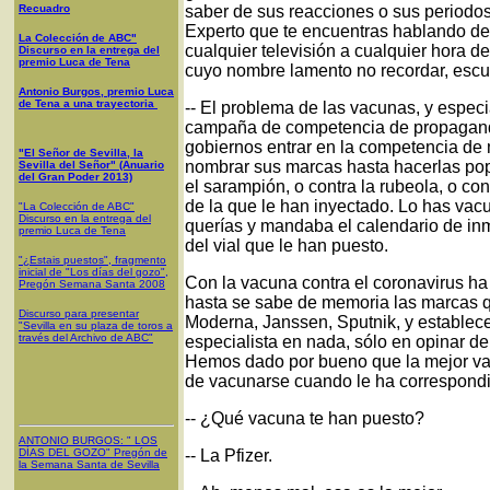
Recuadro
saber de sus reacciones o sus periodos
Experto que te encuentras hablando de
La Colección de ABC"
cualquier televisión a cualquier hora de
Discurso en la entrega del
premio Luca de Tena
cuyo nombre lamento no recordar, escu
Antonio Burgos, premio Luca
de Tena a una trayectoria
-- El problema de las vacunas, y espec
campaña de competencia de propaganda 
gobiernos entrar en la competencia de 
"El Señor de Sevilla, la
nombrar sus marcas hasta hacerlas popu
Sevilla del Señor" (Anuario
del Gran Poder 2013)
el sarampión, o contra la rubeola, o con 
de la que le han inyectado. Lo has vacu
"La Colección de ABC"
Discurso en la entrega del
querías y mandaba el calendario de inm
premio Luca de Tena
del vial que le han puesto.
"¿Estais puestos", fragmento
inicial de "Los días del gozo",
Con la vacuna contra el coronavirus ha 
Pregón Semana Santa 2008
hasta se sabe de memoria las marcas qu
Discurso para presentar
Moderna, Janssen, Sputnik, y establece 
"Sevilla en su plaza de toros a
través del Archivo de ABC"
especialista en nada, sólo en opinar de
Hemos dado por bueno que la mejor va
de vacunarse cuando le ha correspondi
-- ¿Qué vacuna te han puesto?
ANTONIO BURGOS
: "
LOS
DÍAS DEL GOZO
"
Pregón de
-- La Pfizer.
la Semana Santa
de Sevilla