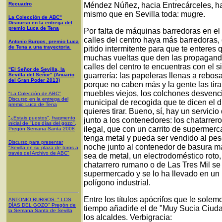
Recuadro
Méndez Núñez, hacia Entrecárceles, ha
mismo que en Sevilla toda: mugre.
La Colección de ABC"
Discurso en la entrega del
premio Luca de Tena
Por falta de máquinas barredoras en el 
calles del centro haya más barredoras,
Antonio Burgos, premio Luca
de Tena a una trayectoria
pitido intermitente para que te enteres
muchas vueltas que den las propagand
calles del centro te encuentras con el 
"El Señor de Sevilla, la
guarrería: las papeleras llenas a rebo
Sevilla del Señor" (Anuario
del Gran Poder 2013)
porque no caben más y la gente las tira
muebles viejos, los colchones desvencija
"La Colección de ABC"
Discurso en la entrega del
municipal de recogida que te dicen el dí
premio Luca de Tena
quieres tirar. Bueno, sí, hay un servici
"¿Estais puestos", fragmento
junto a los contenedores: los chatarrer
inicial de "Los días del gozo",
ilegal, que con un carrito de supermer
Pregón Semana Santa 2008
tenga metal y pueda ser vendido al pes
Discurso para presentar
noche junto al contenedor de basura má
"Sevilla en su plaza de toros a
través del Archivo de ABC"
sea de metal, un electrodoméstico roto,
chatarrero rumano o de Las Tres Mil se 
supermercado y se lo ha llevado en un
polígono industrial.
Entre los títulos apócrifos que le solem
ANTONIO BURGOS
: "
LOS
DÍAS DEL GOZO
"
Pregón de
tiempo añadirle el de "Muy Sucia Ciud
la Semana Santa
de Sevilla
los alcaldes. Verbigracia: