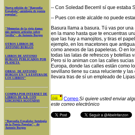
-- Con Soledad Becerril sí que estaba S
Nueva edición de "Rapsodia
Española",antología de poesía
popular"
-- Pues con este alcalde no puede esta
Basura llama a basura. Tú vas por una ca
"Memorias de la vieja dama:
mis mejores artículos sobre
en la mano hasta que te encuentras una
Sevilla", de Antonio Burgos
que las hay a manojitos, y tiras el pap
ejemplo, en los macetones que antigua
OTROS LIBROS DE
ANTONIO BURGOS
como anexos de las papeleras. O en los
todas las latas de refrescos y botellas 
LIBROS DE ANTONIO
BURGOS PUBLICADOS POR
Pero si lo animan con las calles sucias
PLANETA
Europa, donde las calles están como los
sevillano tiene su casa reluciente y la
OBRAS DE ANTONIO
BURGOS EN "LA ESFERA DE
llevara tras de sí un empleado de Lip
LOS LIBROS"
COMPRA POR INTERNET DE
LIBROS DE A.B. CON
Correo
Si quiere usted enviar al
EDICIONES AGOTADAS
este correo electrónico
"Rapsodia Española: Antología
de la Poesía Popular", de
Antonio Burgos