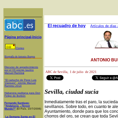
El recuadro de hoy
Artículos de días 
Página principal-Inicio
Correo
Biografía de Antonio Burgos
ANTONIO BU
Discurso de agradecimiento
por el VII premio taurino
ABC de Sevilla, 1
de julio de 2021
Manuel Ramíre
z
"El cartucho de Pepe Luis
Vázquez", premio Manuel
Ramírez 2014
Sevilla, ciudad sucia
Habanera gaditana para Don
Felipe de Borbón
Inmediatamente tras el paro, la sucied
Fernando Santiago:
"Andalucía, ¿Tercer
sevillanos. Sobre todo, en cuanto te al
Mundo?"
(El País, 10/7/2006)
Ayuntamiento, donde para que los concej
chorros del oro, se crean que toda Sevi
La Semana Santa en El