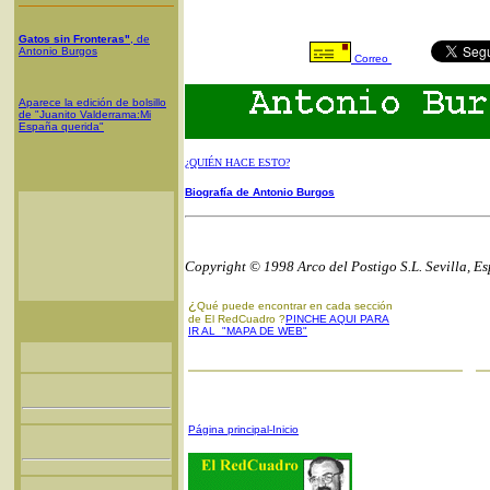
Gatos sin Fronteras"
, de
Antonio Burgos
Correo
Aparece la edición de bolsillo
de "Juanito Valderrama:Mi
España querida"
¿QUIÉN HACE ESTO?
Biografía de Antonio Burgos
Copyright © 1998 Arco del Postigo S.L. Sevilla, E
¿
Qué puede encontrar en cada sección
de El RedCuadro ?
PINCHE AQUI PARA
IR AL "MAPA DE WEB"
Página principal-Inicio