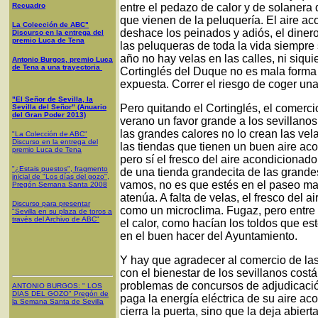
Recuadro
entre el pedazo de calor y de solanera
que vienen de la peluquería. El aire ac
La Colección de ABC"
deshace los peinados y adiós, el diner
Discurso en la entrega del
premio Luca de Tena
las peluqueras de toda la vida siempre
año no hay velas en las calles, ni siqui
Antonio Burgos, premio Luca
de Tena a una trayectoria
Cortinglés del Duque no es mala forma
expuesta. Correr el riesgo de coger u
"El Señor de Sevilla, la
Pero quitando el Cortinglés, el comercio
Sevilla del Señor" (Anuario
del Gran Poder 2013)
verano un favor grande a los sevillanos
las grandes calores no lo crean las vela
"La Colección de ABC"
Discurso en la entrega del
las tiendas que tienen un buen aire ac
premio Luca de Tena
pero sí el fresco del aire acondicionado
"¿Estais puestos", fragmento
de una tienda grandecita de las grande
inicial de "Los días del gozo",
vamos, no es que estés en el paseo marí
Pregón Semana Santa 2008
atenúa. A falta de velas, el fresco del 
Discurso para presentar
como un microclima. Fugaz, pero entre 
"Sevilla en su plaza de toros a
través del Archivo de ABC"
el calor, como hacían los toldos que es
en el buen hacer del Ayuntamiento.
Y hay que agradecer al comercio de las
con el bienestar de los sevillanos costá
problemas de concursos de adjudicació
ANTONIO BURGOS
: "
LOS
DÍAS DEL GOZO
"
Pregón de
paga la energía eléctrica de su aire a
la Semana Santa
de Sevilla
cierra la puerta, sino que la deja abier