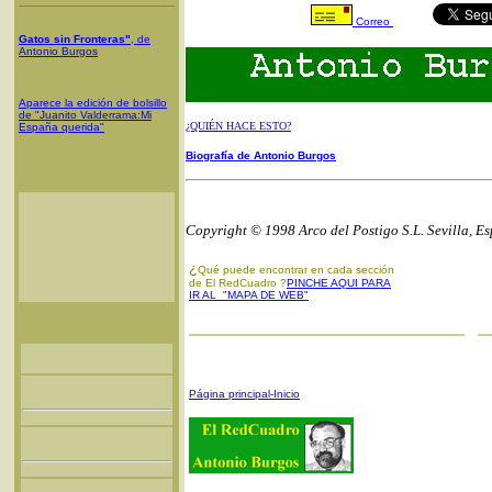
Correo
Gatos sin Fronteras"
, de
Antonio Burgos
Aparece la edición de bolsillo
de "Juanito Valderrama:Mi
¿QUIÉN HACE ESTO?
España querida"
Biografía de Antonio Burgos
Copyright © 1998 Arco del Postigo S.L. Sevilla, E
¿
Qué puede encontrar en cada sección
de El RedCuadro ?
PINCHE AQUI PARA
IR AL "MAPA DE WEB"
Página principal-Inicio