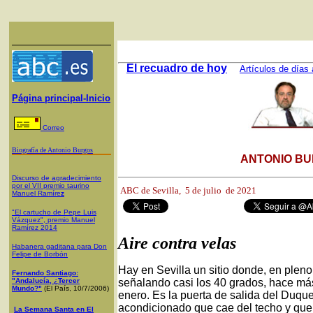
El recuadro de hoy
Artículos de días 
Página principal-Inicio
Correo
Biografía de Antonio Burgos
ANTONIO BU
Discurso de agradecimiento
por el VII premio taurino
ABC de Sevilla, 5
de julio de 2021
Manuel Ramíre
z
"El cartucho de Pepe Luis
Vázquez", premio Manuel
Ramírez 2014
Aire contra velas
Habanera gaditana para Don
Felipe de Borbón
Hay en Sevilla un sitio donde, en pleno
Fernando Santiago:
"Andalucía, ¿Tercer
señalando casi los 40 grados, hace má
Mundo?"
(El País, 10/7/2006)
enero. Es la puerta de salida del Duque
acondicionado que cae del techo y que
La Semana Santa en El