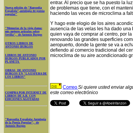
entrar. Al precio que se ha puesto la lu
de problemas que tiene, con el manten
Nueva edición de "Rapsodia
Española",antología de poesía
haciendo las veces de microclima a fal
popular"
Y hago este elogio de los aires acondi
ausencia de las velas les ha dado una 
"Memorias de la vieja dama:
mis mejores artículos sobre
quien vaya de comprar al centro, por l
Sevilla", de Antonio Burgos
renovando las grandes superficies como
OTROS LIBROS DE
aeropuerto, donde la gente se va a echa
ANTONIO BURGOS
defiendo al comercio tradicional del cen
microclima de su aire acondicionado grat
LIBROS DE ANTONIO
BURGOS PUBLICADOS POR
PLANETA
OBRAS DE ANTONIO
BURGOS EN "LA ESFERA DE
LOS LIBROS"
Correo
Si quiere usted enviar al
este correo electrónico
COMPRA POR INTERNET DE
LIBROS DE A.B. CON
EDICIONES AGOTADAS
"Rapsodia Española: Antología
de la Poesía Popular", de
Antonio Burgos