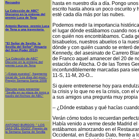
Recuadro
hasta en nuestro día a día. Pongo uno
escrito hasta ahora un poco oscurito y h
La Colección de ABC"
esté cada día más por las nubes.
Discurso en la entrega del
premio Luca de Tena
Podemos medir la importancia históri
Antonio Burgos, premio Luca
de Tena a una trayectoria
el lugar dónde estábamos cuando nos 
con quién nos encontrábamos. Cada gen
bisabuelos, nuestros abuelos o la nues
"El Señor de Sevilla, la
dónde y con quién cuando se enteró de 
Sevilla del Señor" (Anuario
del Gran Poder 2013)
Kennedy, del asesinato de Carrero Blanc
de Franco aquel amanecer del 20 de nov
"La Colección de ABC"
Discurso en la entrega del
estación de Atocha. O de las Torres 
premio Luca de Tena
inconfundiblemente marcadas para siempr
"¿Estais puestos", fragmento
11-S, 11-M, 20-O...
inicial de "Los días del gozo",
Pregón Semana Santa 2008
Si quiere entretenerse hoy para endulz
Discurso para presentar
la crisis y lo que no es la crisis, con e
"Sevilla en su plaza de toros a
través del Archivo de ABC"
a sus amigos una pregunta muy propia 
-- ¿Dónde estabas y qué hacías cuando
Verán cómo todos lo recuerdan perfectam
Había venido a verme desde Madrid el 
ANTONIO BURGOS
: "
LOS
DÍAS DEL GOZO
"
Pregón de
estábamos almorzando en el Restaurante
la Semana Santa
de Sevilla
Occidental, en Eduardo Dato, frente a 