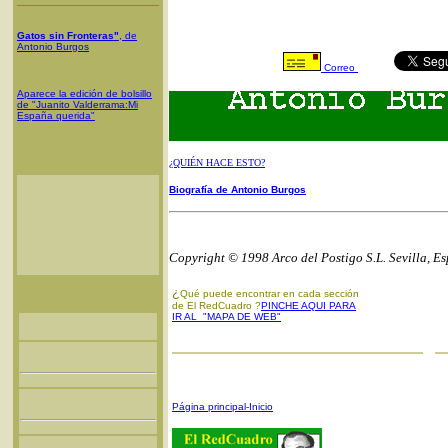
Gatos sin Fronteras"
, de
Antonio Burgos
Correo
Aparece la edición de bolsillo
de "Juanito Valderrama:Mi
España querida"
¿QUIÉN HACE ESTO?
Biografía de Antonio Burgos
Copyright © 1998 Arco del Postigo S.L. Sevilla, E
¿
Qué puede encontrar en cada sección
de El RedCuadro ?
PINCHE AQUI PARA
IR AL "MAPA DE WEB"
Página principal-Inicio