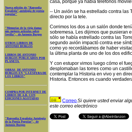
casa, porque ya había teléfonos móvile
Nueva edición de "Rapsodia
-- Un avión se ha estrellado contra la
Española",antología de poesía
popular"
directo por la tele.
Corrimos los dos a un salón donde tení
"Memorias de la vieja dama:
mis mejores artículos sobre
sobremesa. Les dijimos que pusieran el
Sevilla", de Antonio Burgos
sólo se había estrellado contra las Tor
segundo avión impactó contra ese símb
OTROS LIBROS DE
ANTONIO BURGOS
como yo recordábamos de haber visitad
la última planta de uno de los dos edific
LIBROS DE ANTONIO
BURGOS PUBLICADOS POR
PLANETA
Y con estupor vimos luego cómo el fue
desplomaban las torres como un castil
OBRAS DE ANTONIO
BURGOS EN "LA ESFERA DE
contemplar la Historia en vivo y en dir
LOS LIBROS"
Historia. Entonces es cuando verdader
COMPRA POR INTERNET DE
LIBROS DE A.B. CON
EDICIONES AGOTADAS
Correo
Si quiere usted enviar al
este correo electrónico
"Rapsodia Española: Antología
de la Poesía Popular", de
Antonio Burgos