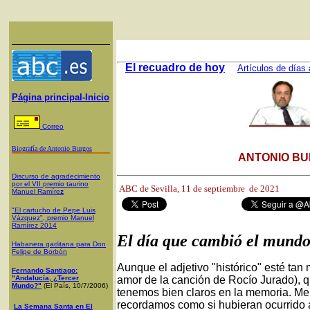
El recuadro de hoy
Artículos de días 
Página principal-Inicio
Correo
Biografía de Antonio Burgos
ANTONIO BU
Discurso de agradecimiento
por el VII premio taurino
ABC de Sevilla, 11
de septiembre de 2021
Manuel Ramíre
z
"El cartucho de Pepe Luis
Vázquez", premio Manuel
Ramírez 2014
El día que cambió el mund
Habanera gaditana para Don
Felipe de Borbón
Aunque el adjetivo "histórico" esté ta
Fernando Santiago:
"Andalucía, ¿Tercer
amor de la canción de Rocío Jurado), 
Mundo?"
(El País, 10/7/2006)
tenemos bien claros en la memoria. Me 
recordamos como si hubieran ocurrido 
La Semana Santa en El