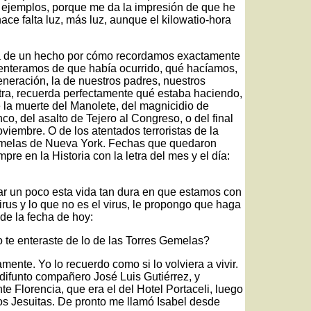
s ejemplos, porque me da la impresión de que he
ace falta luz, más luz, aunque el kilowatio-hora
ca de un hecho por cómo recordamos exactamente
enteramos de que había ocurrido, qué hacíamos,
eración, la de nuestros padres, nuestros
tra, recuerda perfectamente qué estaba haciendo,
la muerte del Manolete, del magnicidio de
o, del asalto de Tejero al Congreso, o del final
iembre. O de los atentados terroristas de la
Gemelas de Nueva York. Fechas que quedaron
e en la Historia con la letra del mes y el día:
ar un poco esta vida tan dura en que estamos con
l virus y lo que no es el virus, le propongo que haga
de la fecha de hoy:
 te enteraste de lo de las Torres Gemelas?
ente. Yo lo recuerdo como si lo volviera a vivir.
difunto compañero José Luis Gutiérrez, y
 Florencia, que era el del Hotel Portaceli, luego
los Jesuitas. De pronto me llamó Isabel desde