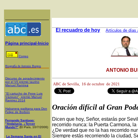
El recuadro de hoy
Artículos de días 
Página principal-Inicio
Correo
Biografía de Antonio Burgos
ANTONIO BU
Discurso de agradecimiento
por el VII premio taurino
ABC de Sevilla, 1
6 de octubre de 2021
Manuel Ramíre
z
"El cartucho de Pepe Luis
Vázquez", premio Manuel
Ramírez 2014
Oración difícil al Gran Pod
Habanera gaditana para Don
Felipe de Borbón
Dicen que hoy, Señor, estarás por Sevi
Fernando Santiago:
"Andalucía, ¿Tercer
recorrido nunca: la Puerta Carmona, la 
Mundo?"
(El País, 10/7/2006)
¿De verdad que no la has recorrido nu
Siempre estás recorriendo la ciudad, Señ
La Semana Santa en El