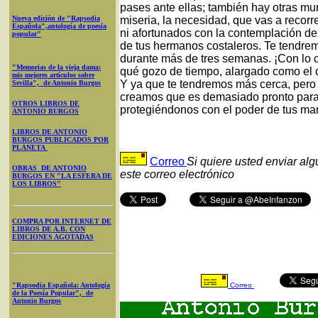
pases ante ellas; también hay otras mural
Nueva edición de "Rapsodia
miseria, la necesidad, que vas a recorr
Española",antología de poesía
ni afortunados con la contemplación de
popular"
de tus hermanos costaleros. Te tendremo
durante más de tres semanas. ¡Con lo 
"Memorias de la vieja dama:
qué gozo de tiempo, alargado como el ca
mis mejores artículos sobre
Y ya que te tendremos más cerca, per
Sevilla", de Antonio Burgos
creamos que es demasiado pronto para l
OTROS LIBROS DE
protegiéndonos con el poder de tus man
ANTONIO BURGOS
LIBROS DE ANTONIO
BURGOS PUBLICADOS POR
PLANETA
Correo
Si quiere usted enviar al
OBRAS DE ANTONIO
este correo electrónico
BURGOS EN "LA ESFERA DE
LOS LIBROS"
COMPRA POR INTERNET DE
LIBROS DE A.B. CON
EDICIONES AGOTADAS
"Rapsodia Española: Antología
Correo
de la Poesía Popular", de
Antonio Burgos