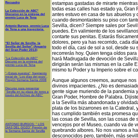
Recuadro
estampas gastadas de mirarte mientras 
todas esas calles has estado ya, Gran P
La Colección de ABC"
antes estuvo en casa de tus abuelos y q
Discurso en la entrega del
premio Luca de Tena
cuando desmontasteis su piso con tanto
Sevilla, dicen? Siempre sales por Sevil
Antonio Burgos, premio Luca
de Tena a una trayectoria
puedes. En valimiento de los sevillano
contarte sus penitas. Estarás físicame
dolores, pero ya has recorrido, cada dí
"El Señor de Sevilla, la
Sevilla del Señor" (Anuario
todo el día, casi de sol a sol, desde su 
del Gran Poder 2013)
recorrerás hoy. Quien tenga oídos para 
hará Madrugada de devoción de Sevilla.
"La Colección de ABC"
Discurso en la entrega del
dirigirán serán las mismas en la calle
premio Luca de Tena
mismo tu Poder y tu Imperio sobre el c
"¿Estais puestos", fragmento
inicial de "Los días del gozo",
Aunque algunos creemos, aunque nos po
Pregón Semana Santa 2008
divinos impacientes. ¿No es demasiado 
Discurso para presentar
gente sigue muriendo de la pandemia y 
"Sevilla en su plaza de toros a
través del Archivo de ABC"
Gran Poder, Hombre de Palabra. Dijiste
a la Sevilla más abandonada y olvidada, 
plata de los bizarrones en la Catedral,
has cumplido también esta promesa qu
las cosas de Sevilla, son las cosas de 
vencejos por el Museo, cuando va de vu
ANTONIO BURGOS
: "
LOS
DÍAS DEL GOZO
"
Pregón de
quebrando albores. No nos vamos a hart
la Semana Santa
de Sevilla
desconocidos pero, también, más sevill