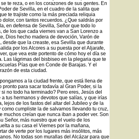
se te reza, o en los corazones de sus gentes. En
oder de Sevilla, en el cuadro de la salita que
ue te trajiste como la más preciada reliquia
 dolor, con tantos recuerdos. ¿Que saldrás por
la, en defensa de Sevilla, Señor que todo lo
s, de los que cada viernes van a San Lorenzo a
nte, Dios hecho madera de devoción, Varón de
a, desde que la creaste, esa Sevilla que durante
salida por los Alcores a su puesta por el Aljarafe,
ver, que vea este portento de cómo hoy el día se
 Las lágrimas del bisbiseo en la plegaria que te
 Escuelas Pías que en Conde de Barajas. Y el
orazón de esta ciudad.
ngamos a la ciudad frente, que está llena de
pronto para sacar todavía al Gran Poder, si la
si no todo ha terminado? Pero eres, Jesús del
 a tus hermanos y devotos que salías, y que irías
lejos de los fastos del altar del Jubileo y de la
 y como cumpliste la de salvarnos llevando tu cruz,
e muchos creían que nunca iban a poder ver. Son
su Señor, más nuestro que el vuelo de los
elta a su casa el Viernes por la mañana,
ar de verte por los lugares más insólitos, más
anos. No todas son murallas del Alcázar para que