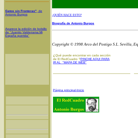
Gatos sin Fronteras"
, de
Antonio Burgos
¿QUIÉN HACE ESTO?
Biografía de Antonio Burgos
Aparece la edición de bolsillo
de "Juanito Valderrama:Mi
España querida"
Copyright © 1998 Arco del Postigo S.L. Sevilla, E
¿
Qué puede encontrar en cada sección
de El RedCuadro ?
PINCHE AQUI PARA
IR AL "MAPA DE WEB"
Página principal-Inicio