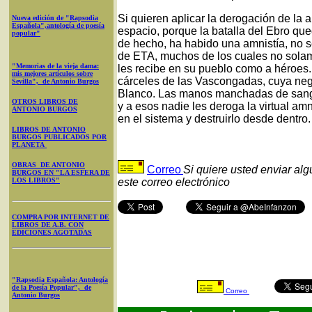
Si quieren aplicar la derogación de la 
Nueva edición de "Rapsodia
Española",antología de poesía
espacio, porque la batalla del Ebro que
popular"
de hecho, ha habido una amnistía, no sé
de ETA, muchos de los cuales no solame
"Memorias de la vieja dama:
les recibe en su pueblo como a héroes.
mis mejores artículos sobre
cárceles de las Vascongadas, cuya nega
Sevilla", de Antonio Burgos
Blanco. Las manos manchadas de sangr
OTROS LIBROS DE
y a esos nadie les deroga la virtual am
ANTONIO BURGOS
en el sistema y destruirlo desde dentro.
LIBROS DE ANTONIO
BURGOS PUBLICADOS POR
PLANETA
OBRAS DE ANTONIO
Correo
Si quiere usted enviar al
BURGOS EN "LA ESFERA DE
LOS LIBROS"
este correo electrónico
COMPRA POR INTERNET DE
LIBROS DE A.B. CON
EDICIONES AGOTADAS
"Rapsodia Española: Antología
de la Poesía Popular", de
Correo
Antonio Burgos