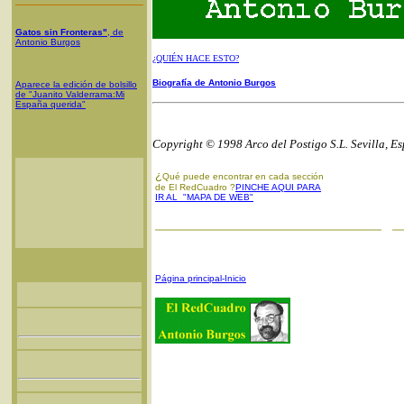
Gatos sin Fronteras"
, de
Antonio Burgos
¿QUIÉN HACE ESTO?
Biografía de Antonio Burgos
Aparece la edición de bolsillo
de "Juanito Valderrama:Mi
España querida"
Copyright © 1998 Arco del Postigo S.L. Sevilla, E
¿
Qué puede encontrar en cada sección
de El RedCuadro ?
PINCHE AQUI PARA
IR AL "MAPA DE WEB"
Página principal-Inicio