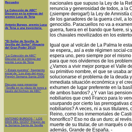
Recuadro
nacionales que supuso la Ley de la Refo
renuncia y generosidad de todos, a la 
La Colección de ABC"
(¡siempre derogar!) la Ley de Amnistía
Discurso en la entrega del
premio Luca de Tena
de los ganadores de la guerra civil, a lo
genocidio. Paracuellos no va a examen.
Antonio Burgos, premio Luca
de Tena a una trayectoria
guerra, fuera en el bando que fuere, si 
los chavales movilizados en los estertore
"El Señor de Sevilla, la
Igual que al volcán de La Palma le esta
Sevilla del Señor" (Anuario
del Gran Poder 2013)
se espera,, así a este régimen social-c
espera uno, pero siempre por el mismo 
"La Colección de ABC"
Discurso en la entrega del
para que nos olvidemos de los proble
premio Luca de Tena
¿Vamos a vivir mejor porque el Valle de
"¿Estais puestos", fragmento
su primitivo nombre, el que se usaba 
inicial de "Los días del gozo",
solucionarse el problema de la deuda y
Pregón Semana Santa 2008
inmediata situación económica y el cre
Discurso para presentar
exhumen de lugar preferente en la basíl
"Sevilla en su plaza de toros a
través del Archivo de ABC"
de ambos bandos? ¿Y van las pensiones
nobiliarios que creó Franco para lo ve
usurpando por cierto las prerrogativas 
nobiliarios? A veces, ni a sus titulares
Reino, como los inmemoriales de Castil
honorífico? Eso no da un duro; al revés
ANTONIO BURGOS
: "
LOS
DÍAS DEL GOZO
"
Pregón de
muerte de su titular, de un marqués o 
la Semana Santa
de Sevilla
además, Grande de España. -