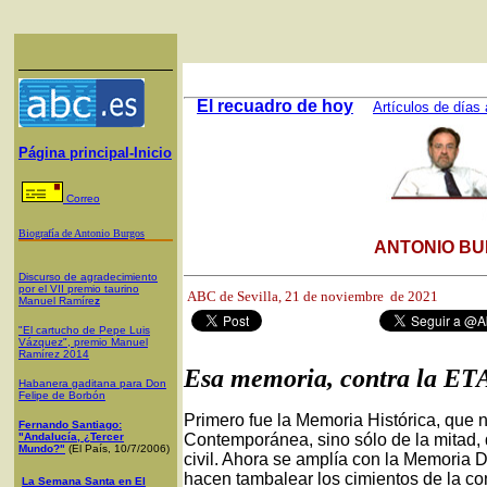
El recuadro de hoy
Artículos de días 
Página principal-Inicio
Correo
Biografía de Antonio Burgos
ANTONIO BU
Discurso de agradecimiento
por el VII premio taurino
ABC de Sevilla, 21
de noviembre de 2021
Manuel Ramíre
z
"El cartucho de Pepe Luis
Vázquez", premio Manuel
Ramírez 2014
Esa memoria, contra la ET
Habanera gaditana para Don
Felipe de Borbón
Primero fue la Memoria Histórica, que n
Fernando Santiago:
"Andalucía, ¿Tercer
Contemporánea, sino sólo de la mitad, d
Mundo?"
(El País, 10/7/2006)
civil. Ahora se amplía con la Memoria
hacen tambalear los cimientos de la con
La Semana Santa en El