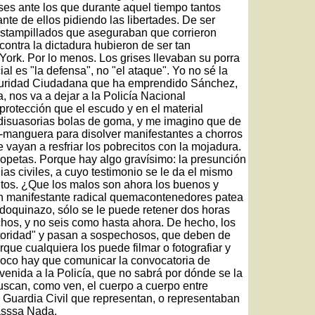
ses ante los que durante aquel tiempo tantos
nte de ellos pidiendo las libertades. De ser
estampillados que aseguraban que corrieron
contra la dictadura hubieron de ser tan
rk. Por lo menos. Los grises llevaban su porra
al es "la defensa", no "el ataque". Yo no sé la
eguridad Ciudadana que ha emprendido Sánchez,
, nos va a dejar a la Policía Nacional
rotección que el escudo y en el material
s disuasorias bolas de goma, y me imagino que de
-manguera para disolver manifestantes a chorros
vayan a resfriar los pobrecitos con la mojadura.
copetas. Porque hay algo gravísimo: la presunción
ias civiles, a cuyo testimonio se le da el mismo
itos. ¿Que los malos son ahora los buenos y
 un manifestante radical quemacontenedores patea
adoquinazo, sólo se le puede retener dos horas
hos, y no seis como hasta ahora. De hecho, los
utoridad" y pasan a sospechosos, que deben de
que cualquiera los puede filmar o fotografiar y
poco hay que comunicar la convocatoria de
venida a la Policía, que no sabrá por dónde se la
Buscan, como ven, el cuerpo a cuerpo entre
la Guardia Civil que representan, o representaban
Passsa Nada.