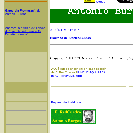
Correo
Gatos sin Fronteras"
, de
Antonio Burgos
Aparece la edición de bolsillo
¿QUIÉN HACE ESTO?
de "Juanito Valderrama:Mi
España querida"
Biografía de Antonio Burgos
Copyright © 1998 Arco del Postigo S.L. Sevilla, E
¿
Qué puede encontrar en cada sección
de El RedCuadro ?
PINCHE AQUI PARA
IR AL "MAPA DE WEB"
Página principal-Inicio