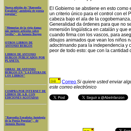
Nueva edición de "Rapsodia
El Gobierno se abstiene en esto como 
Española",antología de poesía
un criterio único para el control con e
popular"
cabeza bajo el ala de la cogobernanz
Generalidad da órdenes para que no se
"Memorias de la vieja dama:
inmersión lingüística en catalán y que
mis mejores artículos sobre
cuando firma con los vascos, para aseg
Sevilla", de Antonio Burgos
dibujos animados que vean los niños na
OTROS LIBROS DE
adoctrinando para la independencia y 
ANTONIO BURGOS
peor de todo esto: que con la cantida
LIBROS DE ANTONIO
BURGOS PUBLICADOS POR
PLANETA
OBRAS DE ANTONIO
BURGOS EN "LA ESFERA DE
LOS LIBROS"
Correo
Si quiere usted enviar al
este correo electrónico
COMPRA POR INTERNET DE
LIBROS DE A.B. CON
EDICIONES AGOTADAS
"Rapsodia Española: Antología
de la Poesía Popular", de
Antonio Burgos