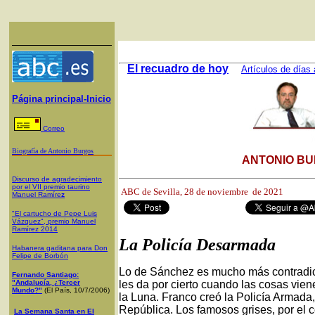
El recuadro de hoy
Artículos de días 
Página principal-Inicio
Correo
Biografía de Antonio Burgos
ANTONIO BU
Discurso de agradecimiento
por el VII premio taurino
ABC de Sevilla, 28
de noviembre de 2021
Manuel Ramíre
z
"El cartucho de Pepe Luis
Vázquez", premio Manuel
Ramírez 2014
La Policía Desarmada
Habanera gaditana para Don
Felipe de Borbón
Lo de Sánchez es mucho más contradicto
Fernando Santiago:
"Andalucía, ¿Tercer
les da por cierto cuando las cosas vie
Mundo?"
(El País, 10/7/2006)
la Luna. Franco creó la Policía Armada, 
República. Los famosos grises, por el c
La Semana Santa en El