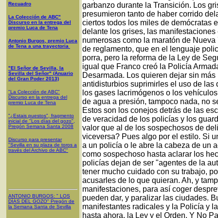
Recuadro
garbanzo durante la Transición. Los gri
presumieron tanto de haber corrido dela
La Colección de ABC"
ciertos todos los miles de demócratas 
Discurso en la entrega del
premio Luca de Tena
delante los grises, las manifestaciones 
numerosas como la maratón de Nueva Yo
Antonio Burgos, premio Luca
de Tena a una trayectoria
de reglamento, que en el lenguaje polici
porra, pero la reforma de la Ley de S
igual que Franco creó la Policía Armada
"El Señor de Sevilla, la
Sevilla del Señor" (Anuario
Desarmada. Los quieren dejar sin más p
del Gran Poder 2013)
antidisturbios suprimirles el uso de la
los gases lacrimógenos o los vehículos
"La Colección de ABC"
Discurso en la entrega del
de agua a presión, tampoco nada, no se 
premio Luca de Tena
Estos son los conejos detrás de las es
"¿Estais puestos", fragmento
de veracidad de los policías y los guard
inicial de "Los días del gozo",
Pregón Semana Santa 2008
valor que al de los sospechosos de del
viceversa? Pues algo por el estilo. Si
Discurso para presentar
a un policía o le abre la cabeza de un 
"Sevilla en su plaza de toros a
través del Archivo de ABC"
como sospechoso hasta aclarar los hec
policías dejan de ser "agentes de la a
tener mucho cuidado con su trabajo, por
acusarles de lo que quieran. Ah, y tam
manifestaciones, para así coger despre
ANTONIO BURGOS
: "
LOS
pueden dar, y paralizar las ciudades. 
DÍAS DEL GOZO
"
Pregón de
manifestantes radicales y la Policía y 
la Semana Santa
de Sevilla
hasta ahora, la Ley y el Orden. Y No 