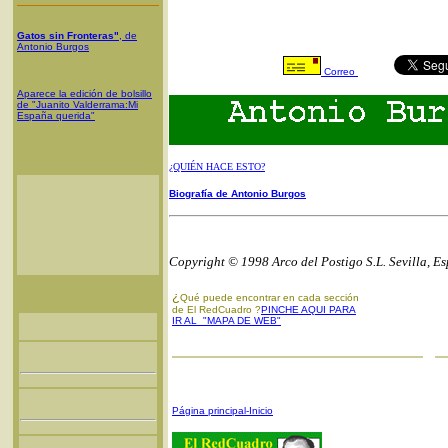
Gatos sin Fronteras"
, de
Antonio Burgos
Correo
Aparece la edición de bolsillo
de "Juanito Valderrama:Mi
España querida"
¿QUIÉN HACE ESTO?
Biografía de Antonio Burgos
Copyright © 1998 Arco del Postigo S.L. Sevilla, E
¿
Qué puede encontrar en cada sección
de El RedCuadro ?
PINCHE AQUI PARA
IR AL "MAPA DE WEB"
Página principal-Inicio