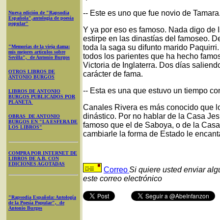
-- Este es uno que fue novio de Tamara
Nueva edición de "Rapsodia
Española",antología de poesía
popular"
Y ya por eso es famoso. Nada digo de I
estirpe en las dinastías del famoseo. D
toda la saga su difunto marido Paquirri.
"Memorias de la vieja dama:
mis mejores artículos sobre
todos los parientes que ha hecho famos
Sevilla", de Antonio Burgos
Victoria de Inglaterra. Dos días salien
OTROS LIBROS DE
carácter de fama.
ANTONIO BURGOS
-- Esta es una que estuvo un tiempo co
LIBROS DE ANTONIO
BURGOS PUBLICADOS POR
PLANETA
Canales Rivera es más conocido que lo
dinástico. Por no hablar de la Casa Je
OBRAS DE ANTONIO
BURGOS EN "LA ESFERA DE
famoso que el de Saboya, o de la Casa
LOS LIBROS"
cambiarle la forma de Estado le encanta
COMPRA POR INTERNET DE
LIBROS DE A.B. CON
EDICIONES AGOTADAS
Correo
Si quiere usted enviar al
este correo electrónico
"Rapsodia Española: Antología
de la Poesía Popular", de
Antonio Burgos