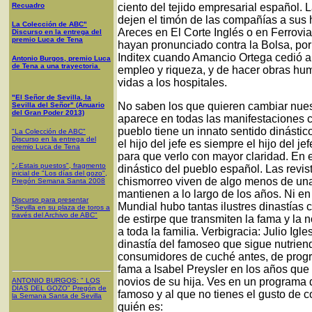
Recuadro
ciento del tejido empresarial español.
dejen el timón de las compañías a sus
La Colección de ABC"
Areces en El Corte Inglés o en Ferrovia
Discurso en la entrega del
premio Luca de Tena
hayan pronunciado contra la Bolsa, por
Inditex cuando Amancio Ortega cedió a u
Antonio Burgos, premio Luca
de Tena a una trayectoria
empleo y riqueza, y de hacer obras hu
vidas a los hospitales.
"El Señor de Sevilla, la
No saben los que quieren cambiar nuest
Sevilla del Señor" (Anuario
del Gran Poder 2013)
aparece en todas las manifestaciones 
pueblo tiene un innato sentido dinásti
"La Colección de ABC"
Discurso en la entrega del
el hijo del jefe es siempre el hijo del 
premio Luca de Tena
para que verlo con mayor claridad. En 
"¿Estais puestos", fragmento
dinástico del pueblo español. Las revis
inicial de "Los días del gozo",
chismorreo viven de algo menos de una
Pregón Semana Santa 2008
mantienen a lo largo de los años. Ni en
Discurso para presentar
Mundial hubo tantas ilustres dinastía
"Sevilla en su plaza de toros a
través del Archivo de ABC"
de estirpe que transmiten la fama y la 
a toda la familia. Verbigracia: Julio Igl
dinastía del famoseo que sigue nutrien
consumidores de cuché antes, de progra
fama a Isabel Preysler en los años que 
novios de su hija. Ves en un programa
ANTONIO BURGOS
: "
LOS
DÍAS DEL GOZO
"
Pregón de
famoso y al que no tienes el gusto de c
la Semana Santa
de Sevilla
quién es: