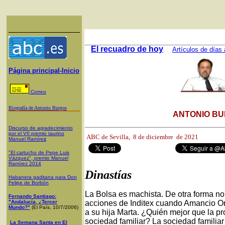
El recuadro de hoy
Artículos de días 
Página principal-Inicio
Correo
Biografía de Antonio Burgos
ANTONIO BU
Discurso de agradecimiento
por el VII premio taurino
ABC de Sevilla, 8
de diciembre de 2021
Manuel Ramíre
z
"El cartucho de Pepe Luis
Vázquez", premio Manuel
Ramírez 2014
Dinastías
Habanera gaditana para Don
Felipe de Borbón
La Bolsa es machista. De otra forma no 
Fernando Santiago:
"Andalucía, ¿Tercer
acciones de Inditex cuando Amancio Or
Mundo?"
(El País, 10/7/2006)
a su hija Marta. ¿Quién mejor que la pr
sociedad familiar? La sociedad familia
La Semana Santa en El