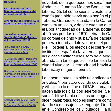
Recuadro
novedad, de la que podemos sacar muc
Andalucía, Juanma Moreno Bonilla, h
La Colección de ABC"
taberna. Sí, tal como suena. Desde la 
Discurso en la entrega del
premio Luca de Tena
estaría prohibido servir nada según el
Taberna Granados, situada en la Carrera
Antonio Burgos, premio Luca
de Tena a una trayectoria
cumplirá un siglo, y donde cuentan que 
era por antigüedad de la taberna, podía
abrió sus puertas en 1670, reinando Car
"El Señor de Sevilla, la
Sevilla del Señor" (Anuario
su coronel de tinto y su pavía de baca
del Gran Poder 2013)
primera ciudad andaluza que en el prim
Fiel Hostelería los efectos del cierre 
"La Colección de ABC"
Discurso en la entrega del
institución española la taberna, que ti
premio Luca de Tena
las glosas emilianenses, foro de diálog
"¿Estais puestos", fragmento
abundaban tanto que se hizo famosa la 
inicial de "Los días del gozo",
Pregón Semana Santa 2008
ciudad aludida: "Utrera, ciudad bravía
tabernas/y ninguna librería".
Discurso para presentar
"Sevilla en su plaza de toros a
través del Archivo de ABC"
La taberna, pues, ha sido reivindicada
andaluz. Y pensaba oyendo sus palabra
y vil", como lo define el DRAE, llamaba
hacen falta los clásicos letreros de "Se
suelo". Ni se habla en ellas un lenguaj
dicen palabrotas, todo es siempre co
ANTONIO BURGOS
: "
LOS
DÍAS DEL GOZO
"
Pregón de
dando su mensaje, ese lenguaje. Donde
la Semana Santa
de Sevilla
en el Congreso de los Diputados. Ha h