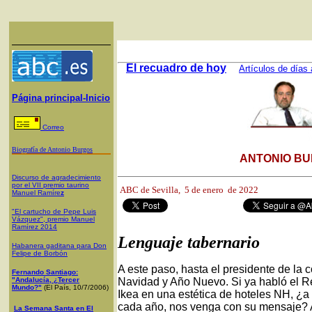
El recuadro de hoy
Artículos de días 
Página principal-Inicio
Correo
Biografía de Antonio Burgos
ANTONIO BU
Discurso de agradecimiento
por el VII premio taurino
ABC de Sevilla,
5 de enero de 2022
Manuel Ramíre
z
"El cartucho de Pepe Luis
Vázquez", premio Manuel
Ramírez 2014
Lenguaje tabernario
Habanera gaditana para Don
Felipe de Borbón
A este paso, hasta el presidente de la
Fernando Santiago:
"Andalucía, ¿Tercer
Navidad y Año Nuevo. Si ya habló el 
Mundo?"
(El País, 10/7/2006)
Ikea en una estética de hoteles NH, ¿
cada año, nos venga con su mensaje? 
La Semana Santa en El