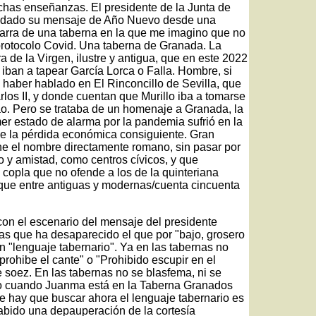
has enseñanzas. El presidente de la Junta de
a dado su mensaje de Año Nuevo desde una
barra de una taberna en la que me imagino que no
 protocolo Covid. Una taberna de Granada. La
 de la Virgen, ilustre y antigua, que en este 2022
iban a tapear García Lorca o Falla. Hombre, si
 haber hablado en El Rinconcillo de Sevilla, que
los II, y donde cuentan que Murillo iba a tomarse
lao. Pero se trataba de un homenaje a Granada, la
er estado de alarma por la pandemia sufrió en la
y de la pérdida económica consiguiente. Gran
ene el nombre directamente romano, sin pasar por
o y amistad, como centros cívicos, y que
copla que no ofende a los de la quinteriana
,/que entre antiguas y modernas/cuenta cincuenta
 con el escenario del mensaje del presidente
s que ha desaparecido el que por "bajo, grosero
n "lenguaje tabernario". Ya en las tabernas no
 prohibe el cante" o "Prohibido escupir en el
e soez. En las tabernas no se blasfema, ni se
mo cuando Juanma está en la Taberna Granados
 hay que buscar ahora el lenguaje tabernario es
abido una depauperación de la cortesía