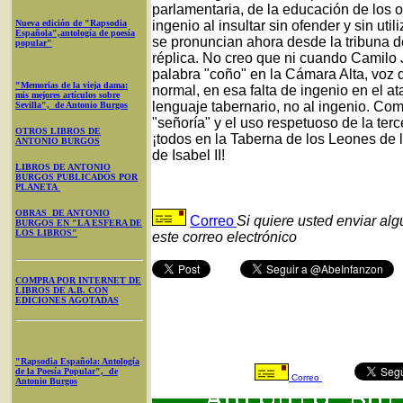
parlamentaria, de la educación de los o
Nueva edición de "Rapsodia
ingenio al insultar sin ofender y sin u
Española",antología de poesía
se pronuncian ahora desde la tribuna d
popular"
réplica. No creo que ni cuando Camilo
palabra "coño" en la Cámara Alta, voz
"Memorias de la vieja dama:
normal, en esa falta de ingenio en el at
mis mejores artículos sobre
lenguaje tabernario, no al ingenio. Co
Sevilla", de Antonio Burgos
"señoría" y el uso respetuoso de la ter
OTROS LIBROS DE
¡todos en la Taberna de los Leones de 
ANTONIO BURGOS
de Isabel II!
LIBROS DE ANTONIO
BURGOS PUBLICADOS POR
PLANETA
OBRAS DE ANTONIO
Correo
Si quiere usted enviar al
BURGOS EN "LA ESFERA DE
LOS LIBROS"
este correo electrónico
COMPRA POR INTERNET DE
LIBROS DE A.B. CON
EDICIONES AGOTADAS
"Rapsodia Española: Antología
de la Poesía Popular", de
Correo
Antonio Burgos