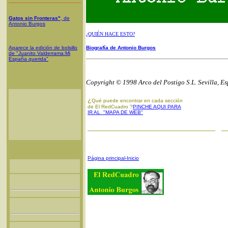
Gatos sin Fronteras"
, de
Antonio Burgos
¿QUIÉN HACE ESTO?
Aparece la edición de bolsillo
Biografía de Antonio Burgos
de "Juanito Valderrama:Mi
España querida"
Copyright © 1998 Arco del Postigo S.L. Sevilla, E
¿
Qué puede encontrar en cada sección
de El RedCuadro ?
PINCHE AQUI PARA
IR AL "MAPA DE WEB"
Página principal-Inicio