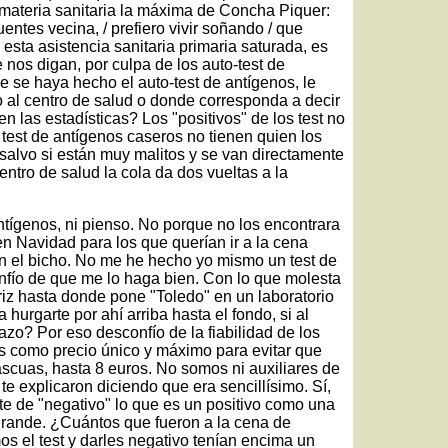
materia sanitaria la máxima de Concha Piquer:
entes vecina, / prefiero vivir soñando / que
 esta asistencia sanitaria primaria saturada, es
 nos digan, por culpa de los auto-test de
 se haya hecho el auto-test de antígenos, le
o al centro de salud o donde corresponda a decir
n las estadísticas? Los "positivos" de los test no
s test de antígenos caseros no tienen quien los
, salvo si están muy malitos y se van directamente
entro de salud la cola da dos vueltas a la
tígenos, ni pienso. No porque no los encontrara
n Navidad para los que querían ir a la cena
an el bicho. No me he hecho yo mismo un test de
nfío de que me lo haga bien. Con lo que molesta
riz hasta donde pone "Toledo" en un laboratorio
 hurgarte por ahí arriba hasta el fondo, si al
azo? Por eso desconfío de la fiabilidad de los
s como precio único y máximo para evitar que
scuas, hasta 8 euros. No somos ni auxiliares de
te explicaron diciendo que era sencillísimo. Sí,
 te de "negativo" lo que es un positivo como una
 grande. ¿Cuántos que fueron a la cena de
s el test y darles negativo tenían encima un