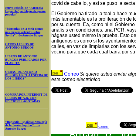
covid de caballo, y así se puso la sext
Nueva edición de "Rapsodia
Española",antología de poesía
El Gobierno ha tirado la toalla hace mu
popular"
más lamentable es la proliferación de l
por su cuenta. Ea, como ni el Gobierno
"Memorias de la vieja dama:
análisis en condiciones, una PCR, vaya
mis mejores artículos sobre
hágase usted mismo la prueba. Esto de
Sevilla", de Antonio Burgos
antígenos es como si los ayuntamientos,
OTROS LIBROS DE
calles, en vez de limpiarlas con los se
ANTONIO BURGOS
vecino para que cada cual barra por su
LIBROS DE ANTONIO
BURGOS PUBLICADOS POR
PLANETA
OBRAS DE ANTONIO
Correo
Si quiere usted enviar al
BURGOS EN "LA ESFERA DE
LOS LIBROS"
este correo electrónico
COMPRA POR INTERNET DE
LIBROS DE A.B. CON
EDICIONES AGOTADAS
"Rapsodia Española: Antología
de la Poesía Popular", de
Correo
Antonio Burgos