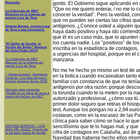
Recuadro
gordo. El Gobierno sigue aplicando en 
"Que no me quiero enterar, / no me lo cu
La Colección de ABC"
conocer la verdad". Pero la verdad, con
Discurso en la entrega del
premio Luca de Tena
que no pueden ser ciertas las cifras que
antígenos. ¿Conoce usted a alguien que
Antonio Burgos, premio Luca
de Tena a una trayectoria
haya dado positivo y haya ido corriend
que él es un caso más, que lo apunten e
los cuenta nadie. Los "positivos" de lo
"El Señor de Sevilla, la
Sevilla del Señor" (Anuario
inscriba en la estadística de contagios
del Gran Poder 2013)
a urgencias del hospital, porque en el c
manzana.
"La Colección de ABC"
Discurso en la entrega del
premio Luca de Tena
No me he hecho yo mismo un test de an
"¿Estais puestos", fragmento
en la botica cuando escaseaban tanto e
inicial de "Los días del gozo",
familiar con constancia de que no tení
Pregón Semana Santa 2008
antígenos por otra razón: porque desco
Discurso para presentar
la torunda cuando te la meten por la na
"Sevilla en su plaza de toros a
través del Archivo de ABC"
autorizado y profesional, ¿cómo vas tú a
primer dolor seguro que retiras el hisop
test. Aunque los pongan no a 2,94 euro
costaran, como en la escasez de las Pa
clínica para saber cómo se hace lo que 
sencillísimo que te lo hagas mal, y que
ANTONIO BURGOS
: "
LOS
DÍAS DEL GOZO
"
Pregón de
cifra de contagios en Cataluña, así de
la Semana Santa
de Sevilla
Navidad tras haberse hecho ellos mismo