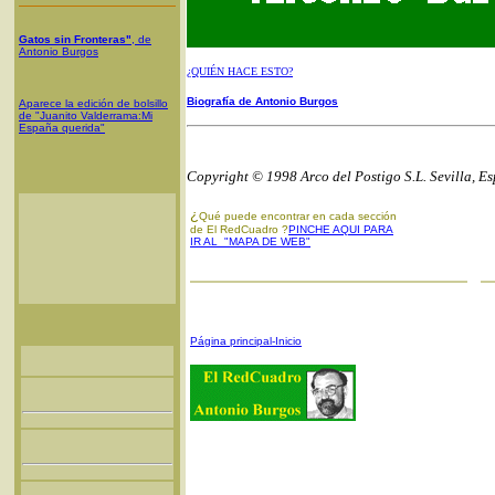
Gatos sin Fronteras"
, de
Antonio Burgos
¿QUIÉN HACE ESTO?
Biografía de Antonio Burgos
Aparece la edición de bolsillo
de "Juanito Valderrama:Mi
España querida"
Copyright © 1998 Arco del Postigo S.L. Sevilla, E
¿
Qué puede encontrar en cada sección
de El RedCuadro ?
PINCHE AQUI PARA
IR AL "MAPA DE WEB"
Página principal-Inicio