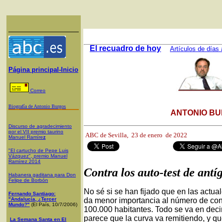
El recuadro de hoy
Artículos de días 
Página principal-Inicio
Correo
Biografía de Antonio Burgos
ANTONIO BU
Discurso de agradecimiento
por el VII premio taurino
ABC de Sevilla,
23 de enero de 2022
Manuel Ramíre
z
"El cartucho de Pepe Luis
Vázquez", premio Manuel
Ramírez 2014
Contra los auto-test de antí
Habanera gaditana para Don
Felipe de Borbón
No sé si se han fijado que en las actua
Fernando Santiago:
"Andalucía, ¿Tercer
da menor importancia al número de cont
Mundo?"
(El País, 10/7/2006)
100.000 habitantes. Todo se va en deci
parece que la curva va remitiendo, y q
La Semana Santa en El