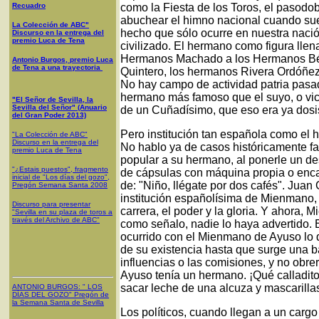
Recuadro
como la Fiesta de los Toros, el pasodob
abuchear el himno nacional cuando sue
La Colección de ABC"
hecho que sólo ocurre en nuestra nació
Discurso en la entrega del
premio Luca de Tena
civilizado. El hermano como figura llen
Hermanos Machado a los Hermanos Béc
Antonio Burgos, premio Luca
de Tena a una trayectoria
Quintero, los hermanos Rivera Ordóñe
No hay campo de actividad patria pasa
hermano más famoso que el suyo, o vic
"El Señor de Sevilla, la
Sevilla del Señor" (Anuario
de un Cuñadísimo, que eso era ya dosis
del Gran Poder 2013)
Pero institución tan española como el 
"La Colección de ABC"
Discurso en la entrega del
No hablo ya de casos históricamente f
premio Luca de Tena
popular a su hermano, al ponerle un des
"¿Estais puestos", fragmento
de cápsulas con máquina propia o encar
inicial de "Los días del gozo",
de: "Niño, llégate por dos cafés". Jua
Pregón Semana Santa 2008
institución españolísima de Mienmano, 
Discurso para presentar
carrera, el poder y la gloria. Y ahora,
"Sevilla en su plaza de toros a
través del Archivo de ABC"
como señalo, nadie lo haya advertido.
ocurrido con el Mienmano de Ayuso lo
de su existencia hasta que surge una ba
influencias o las comisiones, y no obr
Ayuso tenía un hermano. ¡Qué calladito
sacar leche de una alcuza y mascarilla
ANTONIO BURGOS
: "
LOS
DÍAS DEL GOZO
"
Pregón de
la Semana Santa
de Sevilla
Los políticos, cuando llegan a un cargo