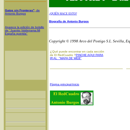
Gatos sin Fronteras"
, de
Antonio Burgos
¿QUIÉN HACE ESTO?
Biografía de Antonio Burgos
Aparece la edición de bolsillo
de "Juanito Valderrama:Mi
España querida"
Copyright © 1998 Arco del Postigo S.L. Sevilla, E
¿
Qué puede encontrar en cada sección
de El RedCuadro ?
PINCHE AQUI PARA
IR AL "MAPA DE WEB"
Página principal-Inicio