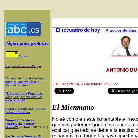
El recuadro de hoy
Artículos de días 
Página principal-Inicio
Correo
Biografía de Antonio Burgos
ANTONIO BU
Discurso de agradecimiento
por el VII premio taurino
ABC de Sevilla,
23 de febrero de 2022
Manuel Ramíre
z
"El cartucho de Pepe Luis
Vázquez", premio Manuel
Ramírez 2014
El Mienmano
Habanera gaditana para Don
Felipe de Borbón
No sé cómo en este lamentable e inexpli
Fernando Santiago:
"Andalucía, ¿Tercer
que nos podemos quedar sin candidatos 
Mundo?"
(El País, 10/7/2006)
explicar que todo se debe a la instituc
españolísima donde las haya, que llena 
La Semana Santa en El