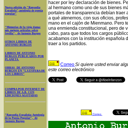
hacer por ley declaración de bienes. P
al hermano como uno de sus bienes más
Nueva edición de "Rapsodia
Española",antología de poesía
portales de transparencia debían traer 
popular"
a qué atenernos, con sus oficios, profes
mano en el cajón de Mienmano. Pero t
"Memorias de la vieja dama:
una enmienda constitucional, pero de v
mis mejores artículos sobre
cabo, para que todos los cargos públic
Sevilla", de Antonio Burgos
acabamos con la institución española 
OTROS LIBROS DE
traer a los partidos.
ANTONIO BURGOS
LIBROS DE ANTONIO
BURGOS PUBLICADOS POR
PLANETA
Correo
Si quiere usted enviar al
OBRAS DE ANTONIO
este correo electrónico
BURGOS EN "LA ESFERA DE
LOS LIBROS"
COMPRA POR INTERNET DE
LIBROS DE A.B. CON
EDICIONES AGOTADAS
Correo
"Rapsodia Española: Antología
de la Poesía Popular", de
Antonio Burgos